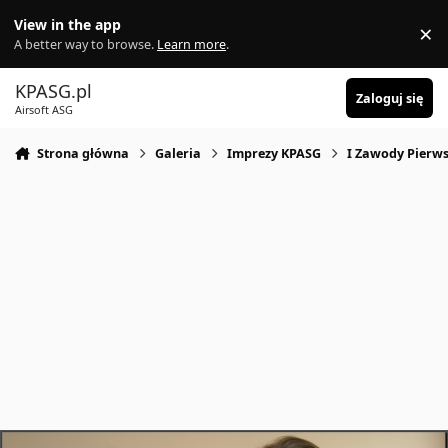
Skocz do zawartości
View in the app
×
Di
A better way to browse.
Learn more
.
KPASG.pl
Zaloguj się
Airsoft ASG
Strona główna
Galeria
Imprezy KPASG
I Zawody Pierws