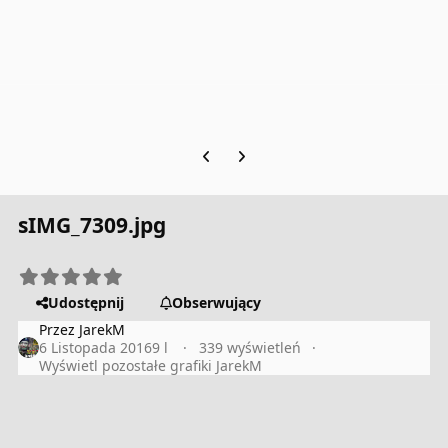
Previous carousel slide
Next carousel slide
sIMG_7309.jpg
Udostępnij
Obserwujący
Przez
JarekM
6 Listopada 2016
9 l
339 wyświetleń
Wyświetl pozostałe grafiki JarekM