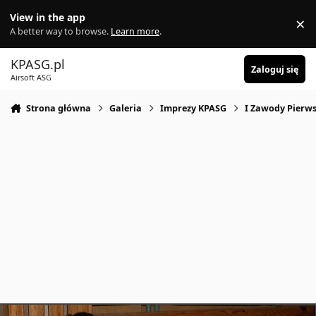
Skocz do zawartości
View in the app
×
Di
A better way to browse.
Learn more
.
KPASG.pl
Zaloguj się
Airsoft ASG
Strona główna
Galeria
Imprezy KPASG
I Zawody Pierws