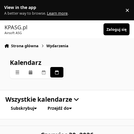
Skocz do zawartości
View in the app
×
Di
A better way to browse.
Learn more
.
KPASG.pl
Zaloguj się
Airsoft ASG
Strona główna
Wydarzenia
Kalendarz
Przegląd
Miesięczny
Tygodniowy
Codzienny
Wszystkie kalendarze
Subskrybuj
Przejdź do