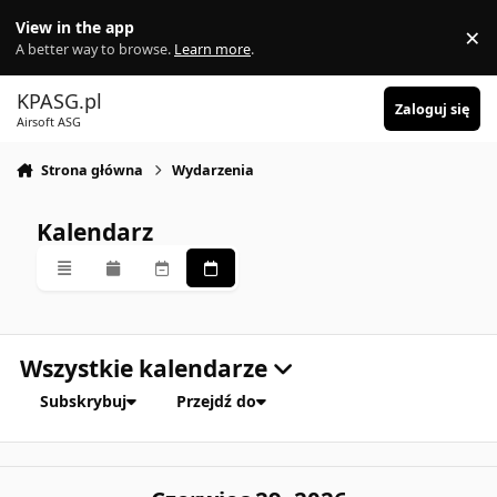
Skocz do zawartości
View in the app
×
Di
A better way to browse.
Learn more
.
KPASG.pl
Zaloguj się
Airsoft ASG
Strona główna
Wydarzenia
Kalendarz
Przegląd
Miesięczny
Tygodniowy
Codzienny
Wszystkie kalendarze
Subskrybuj
Przejdź do