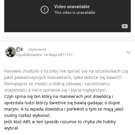
Author stats
Jed
Użytkownik
Opublikowano
14 Maja 2011
15 l
Panowie chodziło o to żeby nie spinać się na strzelankach czy
jakiś poważniejszych manewrach, tylko dobrze się bawić!!!
Pamiętajcie że chodzi o dobrą zabawę i zacieśnianiu
znajomości a nie o spinanie się i bycie najlepszym.
Czyli spina się ten który na manewrach jest dowódcą i
opierdala ludzi którzy świetnie się bawią gadając o dupie
maryni. A tu wpada dowódca i pie%#oli o tym że mają jakiś
nudny rozkaz wykonać.
Jeśli ktoś ABS w ten sposób rozumie to chyba złe hobby
wybrał.