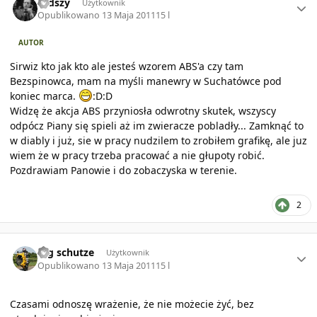
rudszy
Użytkownik
Opublikowano
13 Maja 2011
15 l
AUTOR
Sirwiz kto jak kto ale jesteś wzorem ABS'a czy tam
Bezspinowca, mam na myśli manewry w Suchatówce pod
koniec marca.
:D:D
Widzę że akcja ABS przyniosła odwrotny skutek, wszyscy
odpócz Piany się spieli aż im zwieracze pobladły... Zamknąć to
w diably i już, sie w pracy nudzilem to zrobiłem grafikę, ale juz
wiem że w pracy trzeba pracować a nie głupoty robić.
Pozdrawiam Panowie i do zobaczyska w terenie.
2
Author stats
mg schutze
Użytkownik
Opublikowano
13 Maja 2011
15 l
Czasami odnoszę wrażenie, że nie możecie żyć, bez