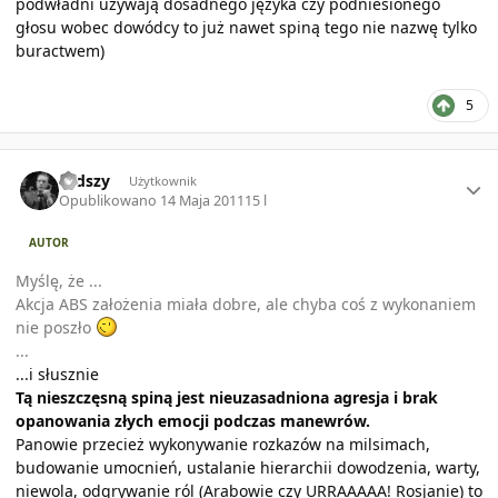
podwładni używają dosadnego języka czy podniesionego
głosu wobec dowódcy to już nawet spiną tego nie nazwę tylko
buractwem)
5
Author stats
rudszy
Użytkownik
Opublikowano
14 Maja 2011
15 l
AUTOR
Myślę, że ...
Akcja ABS założenia miała dobre, ale chyba coś z wykonaniem
nie poszło
...
...i słusznie
Tą nieszczęsną spiną jest nieuzasadniona agresja i brak
opanowania złych emocji podczas manewrów.
Panowie przecież wykonywanie rozkazów na milsimach,
budowanie umocnień, ustalanie hierarchii dowodzenia, warty,
niewola, odgrywanie ról (Arabowie czy URRAAAAA! Rosjanie) to