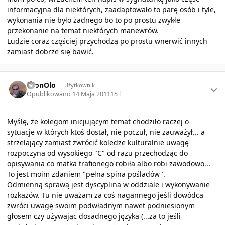
informacyjna dla niektórych, zaadaptowało to parę osób i tyle,
wykonania nie było żadnego bo to po prostu zwykłe
przekonanie na temat niektórych manewrów.
Ludzie coraz częściej przychodzą po prostu wnerwić innych
zamiast dobrze się bawić.
Author stats
LeonOlo
Użytkownik
Opublikowano
14 Maja 2011
15 l
Myślę, że kolegom inicjującym temat chodziło raczej o
sytuacje w których ktoś dostał, nie poczuł, nie zauważył... a
strzelający zamiast zwrócić koledze kulturalnie uwagę
rozpoczyna od wysokiego "C" od razu przechodząc do
opisywania co matka trafionego robiła albo robi zawodowo...
To jest moim zdaniem "pełna spina pośladów".
Odmienną sprawą jest dyscyplina w oddziale i wykonywanie
rozkazów. Tu nie uważam za coś nagannego jeśli dowódca
zwróci uwagę swoim podwładnym nawet podniesionym
głosem czy używając dosadnego języka (...za to jeśli