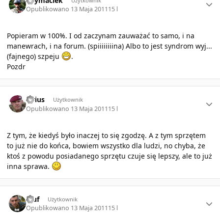
Skymaciek
Użytkownik
Opublikowano
13 Maja 2011
15 l
Popieram w 100%. I od zaczynam zauważać to samo, i na
manewrach, i na forum. (spiiiiiiiina) Albo to jest syndrom wyj...
(fajnego) szpeju
.
Pozdr
Author stats
Sirius
Użytkownik
Opublikowano
13 Maja 2011
15 l
Z tym, że kiedyś było inaczej to się zgodzę. A z tym sprzętem
to już nie do końca, bowiem wszystko dla ludzi, no chyba, że
ktoś z powodu posiadanego sprzętu czuje się lepszy, ale to już
inna sprawa.
Author stats
rzuf
Użytkownik
Opublikowano
13 Maja 2011
15 l