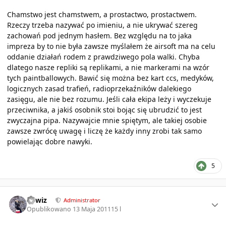
Chamstwo jest chamstwem, a prostactwo, prostactwem.
Rzeczy trzeba nazywać po imieniu, a nie ukrywać szereg
zachowań pod jednym hasłem. Bez względu na to jaka
impreza by to nie była zawsze myślałem że airsoft ma na celu
oddanie działań rodem z prawdziwego pola walki. Chyba
dlatego nasze repliki są replikami, a nie markerami na wzór
tych paintballowych. Bawić się można bez kart ccs, medyków,
logicznych zasad trafień, radioprzekaźników dalekiego
zasięgu, ale nie bez rozumu. Jeśli cała ekipa leży i wyczekuje
przeciwnika, a jakiś osobnik stoi bojąc się ubrudzić to jest
zwyczajna pipa. Nazywajcie mnie spiętym, ale takiej osobie
zawsze zwrócę uwagę i liczę że każdy inny zrobi tak samo
powielając dobre nawyki.
5
Author stats
sirwiz
Administrator
Opublikowano
13 Maja 2011
15 l