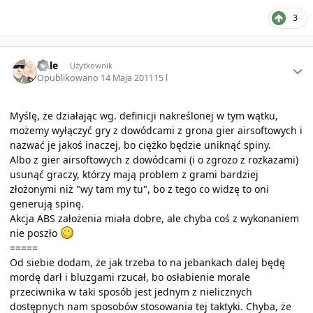
3
Author stats
Dale
Użytkownik
Opublikowano
14 Maja 2011
15 l
Myślę, że działając wg. definicji nakreślonej w tym wątku,
możemy wyłączyć gry z dowódcami z grona gier airsoftowych i
nazwać je jakoś inaczej, bo ciężko będzie uniknąć spiny.
Albo z gier airsoftowych z dowódcami (i o zgrozo z rozkazami)
usunąć graczy, którzy mają problem z grami bardziej
złożonymi niż "wy tam my tu", bo z tego co widzę to oni
generują spinę.
Akcja ABS założenia miała dobre, ale chyba coś z wykonaniem
nie poszło
=====
Od siebie dodam, że jak trzeba to na jebankach dalej będę
mordę darł i bluzgami rzucał, bo osłabienie morale
przeciwnika w taki sposób jest jednym z nielicznych
dostępnych nam sposobów stosowania tej taktyki. Chyba, że