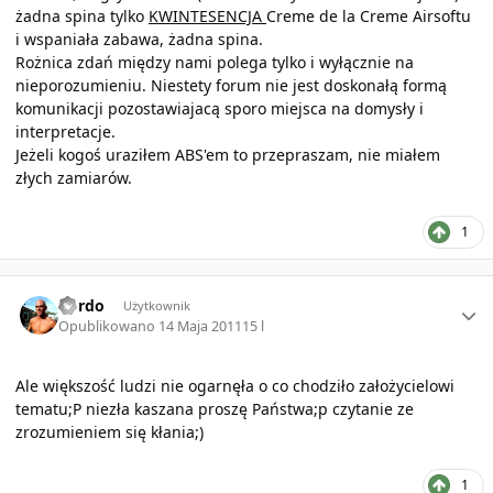
żadna spina tylko
KWINTESENCJA
Creme de la Creme Airsoftu
i wspaniała zabawa, żadna spina.
Rożnica zdań między nami polega tylko i wyłącznie na
nieporozumieniu. Niestety forum nie jest doskonałą formą
komunikacji pozostawiajacą sporo miejsca na domysły i
interpretacje.
Jeżeli kogoś uraziłem ABS'em to przepraszam, nie miałem
złych zamiarów.
1
Author stats
kordo
Użytkownik
Opublikowano
14 Maja 2011
15 l
Ale większość ludzi nie ogarnęła o co chodziło założycielowi
tematu;P niezła kaszana proszę Państwa;p czytanie ze
zrozumieniem się kłania;)
1