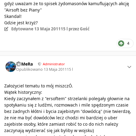
gdyż uważam że to spisek żydomasonów kamuflujących akcję
"Airsoft bez Piany"
Skandal!
Gdzie jest krzyż?
Edytowane
13 Maja 2011
15 l
przez Gość
4
Author stats
KaMeRa
Administrator
Opublikowano
13 Maja 2011
15 l
Założyciel tematu to mój miszczÓ.
Wątek historyczny:
Kiedy zaczynałem z "ersoftem" strzelanki polegały głownie na
spotykaniu się z ludźmi, rozmowach i mile spędzonym czasie
bez żadnych kłótni i bycia zajebistym "dowódcą" (nie twierdzę,
że nie ma być dowódców lecz chodzi mi bardziej o uber
zajebiste osoby, które zamiast robić to co do nich należy
zaczynają wydzierać się jak byliby w wojsku)