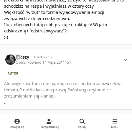
schodzisz na respa i wyjaśniasz w cztery oczy.
Większość "wrzut" to forma wyładowywania emocji
związanych z dniem codziennym.
Ilu z obecnych tutaj osób pracuje i traktuje ASG jako
odskocznię i "odstresowywacz"?
;-)
Author stats
rudszy
Użytkownik
Opublikowano
14 Maja 2011
15 l
AUTOR
Ale większość ludzi nie ogarnęła o co chodziło założycielowi
tematu;P niezła kaszana proszę Państwa;p czytanie ze
zrozumieniem się kłania;)
.
Author stats
bender
Użytkownik
Opublikowano
15 Maja 2011
15 l
Zaloguj się
Zarejestruj się
Szukaj
Menu