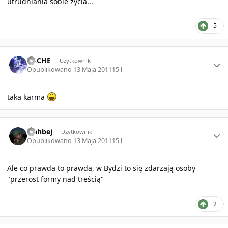
utrudniania sobie życia...
5
Author stats
RACHE
Użytkownik
Opublikowano
13 Maja 2011
15 l
taka karma
Author stats
vlahbej
Użytkownik
Opublikowano
13 Maja 2011
15 l
Ale co prawda to prawda, w Bydzi to się zdarzają osoby
"przerost formy nad treścią"
2