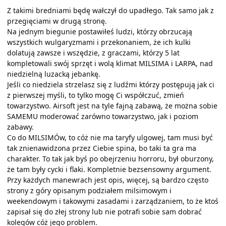
Z takimi bredniami będę wałczył do upadłego. Tak samo jak z
przegięciami w drugą stronę.
Na jednym biegunie postawiłeś ludzi, którzy obrzucają
wszystkich wulgaryzmami i przekonaniem, że ich kulki
dolatują zawsze i wszędzie, z graczami, którzy 5 lat
kompletowali swój sprzęt i wolą klimat MILSIMA i LARPA, nad
niedzielną luzacką jebankę.
Jeśli co niedziela strzelasz się z ludźmi którzy postępują jak ci
z pierwszej myśli, to tylko mogę Ci współczuć, zmień
towarzystwo. Airsoft jest na tyle fajną zabawą, że można sobie
SAMEMU moderować zarówno towarzystwo, jak i poziom
zabawy.
Co do MILSIMÓw, to cóż nie ma taryfy ulgowej, tam musi być
tak znienawidzona przez Ciebie spina, bo taki ta gra ma
charakter. To tak jak byś po obejrzeniu horroru, był oburzony,
że tam były cycki i flaki. Kompletnie bezsensowny argument.
Przy każdych manewrach jest opis, więcej, są bardzo często
strony z góry opisanym podziałem milsimowym i
weekendowym i takowymi zasadami i zarządzaniem, to że ktoś
zapisał się do złej strony lub nie potrafi sobie sam dobrać
kolegów cóż jego problem.