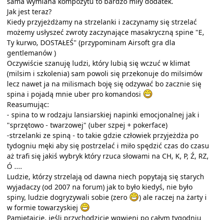
sama wymiana kompozytu to bardzo miły dodatek.
Jak jest teraz?
Kiedy przyjeżdżamy na strzelanki i zaczynamy się strzelać
możemy usłyszeć zwroty zaczynające masakryczną spine "E,
Ty kurwo, DOSTAŁEŚ" (przypominam Airsoft gra dla
gentlemanów )
Oczywiście szanuję ludzi, który lubią się wczuć w klimat
(milsim i szkolenia) sam powoli się przekonuje do milsimów
lecz nawet ja na milismach boję się odzywać bo zacznie się
spina i pojadą mnie uber pro komandosi
Reasumując:
- spina to w rodzaju lansiarskiej napinki emocjonalnej jak i
"sprzętowo - twarzowej" (uber szpej + pokerface)
-strzelanki ze spiną - to takie gdzie człowiek przyjeżdża po
tydogniu męki aby się postrzelać i miło spędzić czas do czasu
aż trafi się jakiś wybryk który rzuca słowami na CH, K, P, Ź, RZ,
Ó ....
Ludzie, którzy strzelają od dawna niech popytają się starych
wyjadaczy (od 2007 na forum) jak to było kiedyś, nie było
spiny, ludzie dogryzywali sobie (zero
) ale raczej na żarty i
w formie towarzyskiej
Pamiętajcie, jeśli przychodzicie wqwieni po całym tygodniu