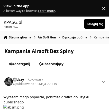
Skocz do zawartości
View in the app
×
Di
A better way to browse.
Learn more
.
KPASG.pl
Zaloguj się
Airsoft ASG
Strona główna
Air Soft Gun
Dyskusja ogólna
Kampania 
Kampania Airsoft Bez Spiny
Udostępnij
Obserwujący
Author stats
rudszy
Użytkownik
Opublikowano
13 Maja 2011
15 l
Wyrazem mego poparcia, poniższa grafika do użytku
publicznego.