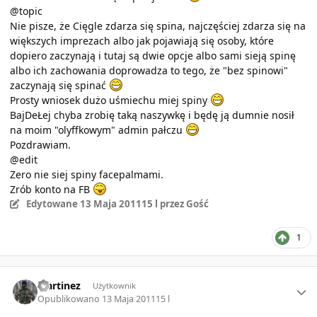
@topic
Nie pisze, że Cięgle zdarza się spina, najczęściej zdarza się na
większych imprezach albo jak pojawiają się osoby, które
dopiero zaczynają i tutaj są dwie opcje albo sami sieją spinę
albo ich zachowania doprowadza to tego, że "bez spinowi"
zaczynają się spinać
Prosty wniosek dużo uśmiechu miej spiny
BajDeŁej chyba zrobię taką naszywkę i będę ją dumnie nosił
na moim "olyffkowym" admin pałczu
Pozdrawiam.
@edit
Zero nie siej spiny facepalmami.
Zrób konto na FB
Edytowane
13 Maja 2011
15 l
przez Gość
1
Author stats
Martinez
Użytkownik
Opublikowano
13 Maja 2011
15 l