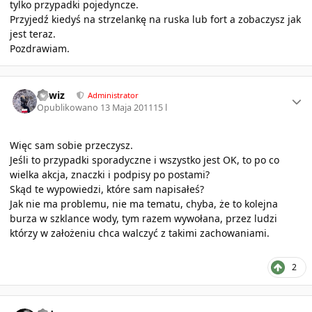
tylko przypadki pojedyncze.
Przyjedź kiedyś na strzelankę na ruska lub fort a zobaczysz jak
jest teraz.
Pozdrawiam.
Author stats
sirwiz
Administrator
Opublikowano
13 Maja 2011
15 l
Więc sam sobie przeczysz.
Jeśli to przypadki sporadyczne i wszystko jest OK, to po co
wielka akcja, znaczki i podpisy po postami?
Skąd te wypowiedzi, które sam napisałeś?
Jak nie ma problemu, nie ma tematu, chyba, że to kolejna
burza w szklance wody, tym razem wywołana, przez ludzi
którzy w założeniu chca walczyć z takimi zachowaniami.
2
Author stats