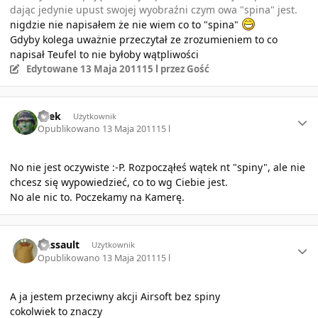
dając jedynie upust swojej wyobraźni czym owa "spina" jest.
nigdzie nie napisałem że nie wiem co to "spina"
Gdyby kolega uważnie przeczytał ze zrozumieniem to co
napisał Teufel to nie byłoby wątpliwości
Edytowane
13 Maja 2011
15 l
przez Gość
Author stats
osek
Użytkownik
Opublikowano
13 Maja 2011
15 l
No nie jest oczywiste :-P. Rozpocząłeś wątek nt "spiny", ale nie
chcesz się wypowiedzieć, co to wg Ciebie jest.
No ale nic to. Poczekamy na Kamerę.
Author stats
Dassault
Użytkownik
Opublikowano
13 Maja 2011
15 l
A ja jestem przeciwny akcji Airsoft bez spiny
cokolwiek to znaczy