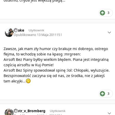
ostatnio, chyba jest większą plagą...
3
Author stats
Drake
Użytkownik
Opublikowano
13 Maja 2011
15 l
Zawsze, jak mam zły humor czy brakuje mi dobrego, ostrego
flejma, to wchodzę sobie na kpasg :mrgreen:
Airsoft Bez Piany byłby wielkim błędem. Piana jest integralną
częścią airsoftu w Kuj-Pomie!
Airsoft Bez Spiny spowodował spinę :lol: Chłopaki, wyluzujcie.
Bezspinowatość zaczyna się od nas, ze środka, nie z jakiejś
tam akcyjki...
3
Author stats
Piotr_v_Bromberg
Użytkownik