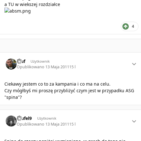
a
TU
w wiekszej rozdziałce
4
Author stats
rzuf
Użytkownik
Opublikowano
13 Maja 2011
15 l
Ciekawy jestem co to za kampania i co ma na celu.
Czy mógłbyś mi proszę przybliżyć czym jest w przypadku ASG
"spina"?
Author stats
teufel9
Użytkownik
Opublikowano
13 Maja 2011
15 l