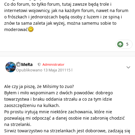
Co do forum, to tylko forum, tutaj zawsze będą trole i
internetowi wojownicy, jak na każdym forum, nawet na forum
o frószkach i jednorożcach będą osoby z luzem i ze spiną i
znów ta sama zaleta jak wyżej, można samemu sobie to
moderować
5
Author stats
KaMeRa
Administrator
Opublikowano
13 Maja 2011
15 l
Ale czy ja piszę, że Milsimy to zuo?
Byłem i miło wspominam z dwóch powodów: dobrego
towarzystwa i braku oddania strzału a co za tym idzie
zaoszczędzeniu na kulkach.
Po prostu irytują mnie niektóre zachowania, które nie
pozwalają mi odpocząć a danej osobie nie zabronię chodzić
na strzelanki.
Sirwiz towarzystwo na strzelankach jest doborowe, zadzają się