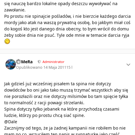
się nauczę bardzo lokalne opady deszczu wywoływać na
zawołanie.
Po prostu nie spinajcie pośladów, i nie bierzcie każdego darcia
mordy jako atak na waszą prywatną osobę, bo jakbym miał coś
do kogoś kto jest danego dnia obecny, to bym wrócił do domu
żeby sobie dnia nie psuć. Tyle ode mnie w temacie darcia ryja
Author stats
KaMeRa
Administrator
Opublikowano
14 Maja 2011
15 l
Jak gdzieś już wcześniej pisałem ta spina nie dotyczy
dowódców bo oni jako tako muszą trzymać wszystkich aby się
nie porozłazili oraz nie dotyczy milsimów bo tam spięcie tyłka
to normalność z racji powagi strzelanki.
Spina dotyczy tylko jebanek na które przychodzą czasami
ludzie, którzy po prostu chcą siać spine.
@Dale
Zacznijmy od tego, że ja żadnej kampanii nie robiłem bo nie
mam po co, wrzuciłem ten napis w sygnaturkę jako część