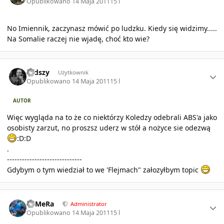
Opublikowano
14 Maja 2011
15 l
No Imiennik, zaczynasz mówić po ludzku. Kiedy się widzimy.....
Na Somalie raczej nie wjadę, choć kto wie?
Author stats
rudszy
Użytkownik
Opublikowano
14 Maja 2011
15 l
AUTOR
Więc wygląda na to że co niektórzy Koledzy odebrali ABS'a jako
osobisty zarzut, no proszsz uderz w stół a nożyce sie odezwą
:D:D
.
------------------------------
Gdybym o tym wiedział to we 'Flejmach" załozyłbym topic
Author stats
KaMeRa
Administrator
Opublikowano
14 Maja 2011
15 l