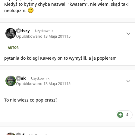
Kiedyś to byśmy chyba nazwali "kwasem", nie wiem, skąd taki
neologizm.
Author stats
rudszy
Użytkownik
Opublikowano
13 Maja 2011
15 l
AUTOR
pytania do kolegi KaMeRy on to wymyślił, a ja popieram
Author stats
osek
Użytkownik
Opublikowano
13 Maja 2011
15 l
To nie wiesz co popierasz?
4
Author stats