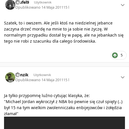
teufel9
Użytkownik
Opublikowano
14 Maja 2011
15 l
Szatek, to i owszem. Ale jeśli ktoś na niedzielnej jebance
zaczyna drzeć mordę na mnie to ja sobie nie życzę. W
normalnym przypadku dostał by w papę, ale na jebankach się
tego nie robi z szacunku dla całego środowiska.
5
Author stats
hanzik
Użytkownik
Opublikowano
14 Maja 2011
15 l
Ja tylko przypomnę luźno cytując klasyka, że:
"Michael Jordan wykroczył z NBA bo pewnie się czuł spięty (..)
był 15 na tym wielkim zwolenniczaku enbijejowców i żołędzia
złamał"