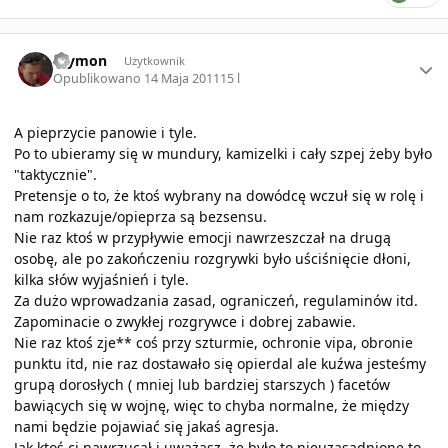
Author stats
szymon
Użytkownik
Opublikowano
14 Maja 2011
15 l
A pieprzycie panowie i tyle.
Po to ubieramy się w mundury, kamizelki i cały szpej żeby było
"taktycznie".
Pretensje o to, że ktoś wybrany na dowódcę wczuł się w rolę i
nam rozkazuje/opieprza są bezsensu.
Nie raz ktoś w przypływie emocji nawrzeszczał na drugą
osobę, ale po zakończeniu rozgrywki było uściśnięcie dłoni,
kilka słów wyjaśnień i tyle.
Za dużo wprowadzania zasad, ograniczeń, regulaminów itd.
Zapominacie o zwykłej rozgrywce i dobrej zabawie.
Nie raz ktoś zje** coś przy szturmie, ochronie vipa, obronie
punktu itd, nie raz dostawało się opierdal ale kuźwa jesteśmy
grupą dorosłych ( mniej lub bardziej starszych ) facetów
bawiących się w wojnę, więc to chyba normalne, że między
nami będzie pojawiać się jakaś agresja.
Jak ktoś ci nawrzucał i uważasz, że było to nieuzasadnione to