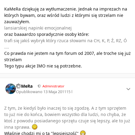
KaMeRa dziękuję za wytłumaczenie. Jednak na imprezach na
których bywam, oraz wśród ludzi z którymi się strzelam nie
zauważyłem.
lansiarskiej napinki emocjonalnej
oraz baaaardzo sporadycznie osoby które:
trafi się jakiś wybryk który rzuca słowami na CH, K, P, Ź, RZ, Ó
....
Co prawda nie jestem na tym forum od 2007, ale troche się już
strzelam
Tego typu akcje IMO nie są potrzebne.
Author stats
KaMeRa
Administrator
Opublikowano
13 Maja 2011
15 l
Z tym, że kiedyś było inaczej to się zgodzę. A z tym sprzętem
to już nie do końca, bowiem wszystko dla ludzi, no chyba, że
ktoś z powodu posiadanego sprzętu czuje się lepszy, ale to już
inna sprawa.
Właśnie chodzi mi o tą "lepsiejszość"