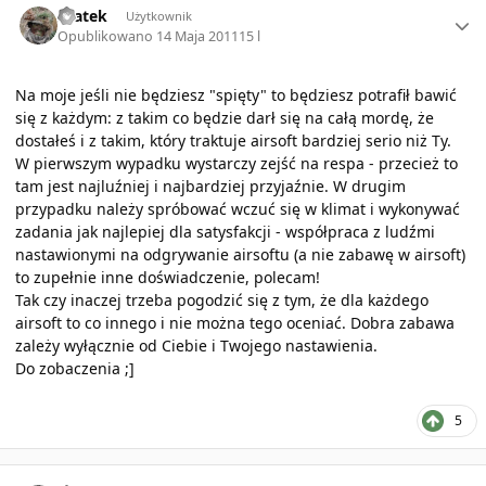
Szatek
Użytkownik
Opublikowano
14 Maja 2011
15 l
Na moje jeśli nie będziesz "spięty" to będziesz potrafił bawić
się z każdym: z takim co będzie darł się na całą mordę, że
dostałeś i z takim, który traktuje airsoft bardziej serio niż Ty.
W pierwszym wypadku wystarczy zejść na respa - przecież to
tam jest najluźniej i najbardziej przyjaźnie. W drugim
przypadku należy spróbować wczuć się w klimat i wykonywać
zadania jak najlepiej dla satysfakcji - współpraca z ludźmi
nastawionymi na odgrywanie airsoftu (a nie zabawę w airsoft)
to zupełnie inne doświadczenie, polecam!
Tak czy inaczej trzeba pogodzić się z tym, że dla każdego
airsoft to co innego i nie można tego oceniać. Dobra zabawa
zależy wyłącznie od Ciebie i Twojego nastawienia.
Do zobaczenia ;]
5
Author stats