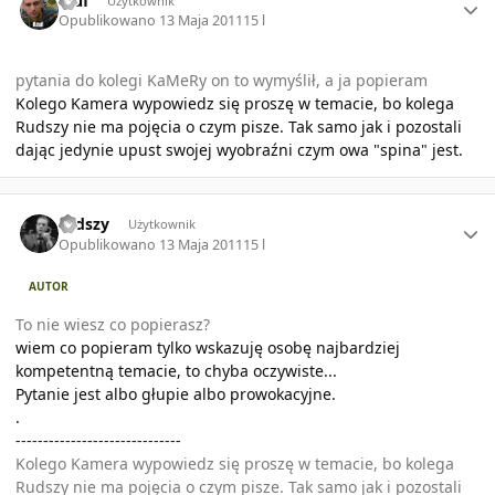
rzuf
Użytkownik
Opublikowano
13 Maja 2011
15 l
pytania do kolegi KaMeRy on to wymyślił, a ja popieram
Kolego Kamera wypowiedz się proszę w temacie, bo kolega
Rudszy nie ma pojęcia o czym pisze. Tak samo jak i pozostali
dając jedynie upust swojej wyobraźni czym owa "spina" jest.
Author stats
rudszy
Użytkownik
Opublikowano
13 Maja 2011
15 l
AUTOR
To nie wiesz co popierasz?
wiem co popieram tylko wskazuję osobę najbardziej
kompetentną temacie, to chyba oczywiste...
Pytanie jest albo głupie albo prowokacyjne.
.
------------------------------
Kolego Kamera wypowiedz się proszę w temacie, bo kolega
Rudszy nie ma pojęcia o czym pisze. Tak samo jak i pozostali