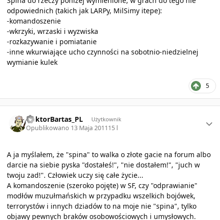
Spina do rzeczy poniżej wymienione, w grach do tego nie
odpowiednich (takich jak LARPy, MilSimy itepe):
-komandoszenie
-wkrzyki, wrzaski i wyzwiska
-rozkazywanie i pomiatanie
-inne wkurwiające ucho czynności na sobotnio-niedzielnej
wymianie kulek
5
Author stats
DoktorBartas_PL
Użytkownik
Opublikowano
13 Maja 2011
15 l
A ja myślałem, że "spina" to walka o złote gacie na forum albo
darcie na siebie pyska "dostałeś!", "nie dostałem!", "juch w
twoju zad!". Człowiek uczy się całe życie...
A komandoszenie (szeroko pojęte) w SF, czy "odprawianie"
modłów muzułmańskich w przypadku wszelkich bojówek,
terrorystów i innych dziadów to na moje nie "spina", tylko
objawy pewnych braków osobowościowych i umysłowych.