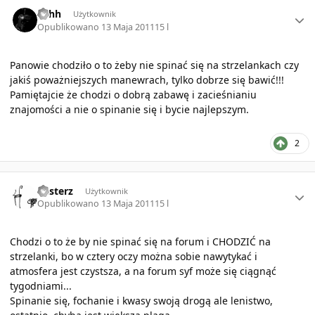
Author stats
Lehh
Użytkownik
Opublikowano
13 Maja 2011
15 l
Panowie chodziło o to żeby nie spinać się na strzelankach czy
jakiś poważniejszych manewrach, tylko dobrze się bawić!!!
Pamiętajcie że chodzi o dobrą zabawę i zacieśnianiu
znajomości a nie o spinanie się i bycie najlepszym.
2
Author stats
Pasterz
Użytkownik
Opublikowano
13 Maja 2011
15 l
Chodzi o to że by nie spinać się na forum i CHODZIĆ na
strzelanki, bo w cztery oczy można sobie nawytykać i
atmosfera jest czystsza, a na forum syf może się ciągnąć
tygodniami...
Spinanie się, fochanie i kwasy swoją drogą ale lenistwo,