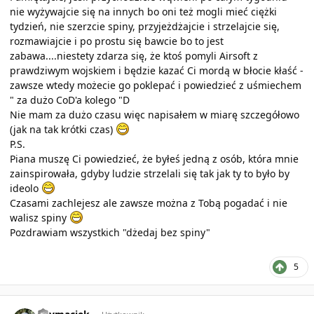
nie wyżywajcie się na innych bo oni też mogli mieć ciężki
tydzień, nie szerzcie spiny, przyjeżdżajcie i strzelajcie się,
rozmawiajcie i po prostu się bawcie bo to jest
zabawa....niestety zdarza się, że ktoś pomyli Airsoft z
prawdziwym wojskiem i będzie kazać Ci mordą w błocie kłaść -
zawsze wtedy możecie go poklepać i powiedzieć z uśmiechem
" za dużo CoD'a kolego "D
Nie mam za dużo czasu więc napisałem w miarę szczegółowo
(jak na tak krótki czas)
P.S.
Piana muszę Ci powiedzieć, że byłeś jedną z osób, która mnie
zainspirowała, gdyby ludzie strzelali się tak jak ty to było by
ideolo
Czasami zachlejesz ale zawsze można z Tobą pogadać i nie
walisz spiny
Pozdrawiam wszystkich "dżedaj bez spiny"
5
Author stats