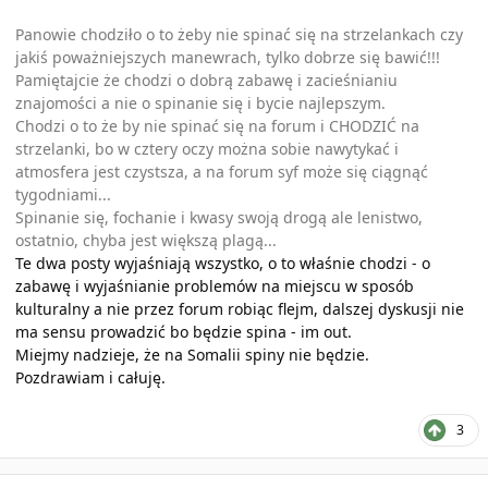
Panowie chodziło o to żeby nie spinać się na strzelankach czy
jakiś poważniejszych manewrach, tylko dobrze się bawić!!!
Pamiętajcie że chodzi o dobrą zabawę i zacieśnianiu
znajomości a nie o spinanie się i bycie najlepszym.
Chodzi o to że by nie spinać się na forum i CHODZIĆ na
strzelanki, bo w cztery oczy można sobie nawytykać i
atmosfera jest czystsza, a na forum syf może się ciągnąć
tygodniami...
Spinanie się, fochanie i kwasy swoją drogą ale lenistwo,
ostatnio, chyba jest większą plagą...
Te dwa posty wyjaśniają wszystko, o to właśnie chodzi - o
zabawę i wyjaśnianie problemów na miejscu w sposób
kulturalny a nie przez forum robiąc flejm, dalszej dyskusji nie
ma sensu prowadzić bo będzie spina - im out.
Miejmy nadzieje, że na Somalii spiny nie będzie.
Pozdrawiam i całuję.
3
Author stats