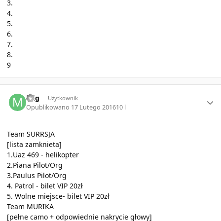
3.
4.
5.
6.
7.
8.
9
Author stats
mlg
Użytkownik
Opublikowano
17 Lutego 2016
10 l
Team SURRSJA
[lista zamknieta]
1.Uaz 469 - helikopter
2.Piana Pilot/Org
3.Paulus Pilot/Org
4. Patrol - bilet VIP 20zł
5. Wolne miejsce- bilet VIP 20zł
Team MURIKA
[pełne camo + odpowiednie nakrycie głowy]