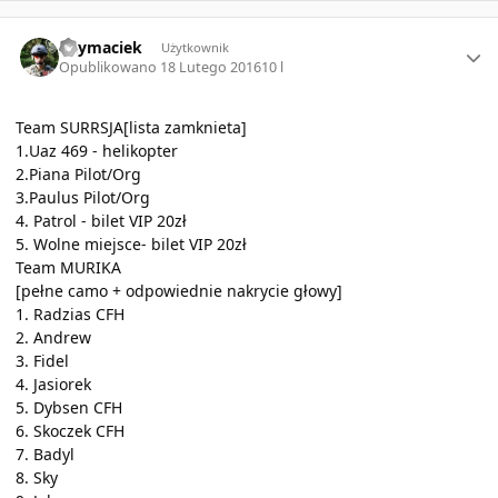
Author stats
Skymaciek
Użytkownik
Opublikowano
18 Lutego 2016
10 l
Team SURRSJA[lista zamknieta]
1.Uaz 469 - helikopter
2.Piana Pilot/Org
3.Paulus Pilot/Org
4. Patrol - bilet VIP 20zł
5. Wolne miejsce- bilet VIP 20zł
Team MURIKA
[pełne camo + odpowiednie nakrycie głowy]
1. Radzias CFH
2. Andrew
3. Fidel
4. Jasiorek
5. Dybsen CFH
6. Skoczek CFH
7. Badyl
8. Sky