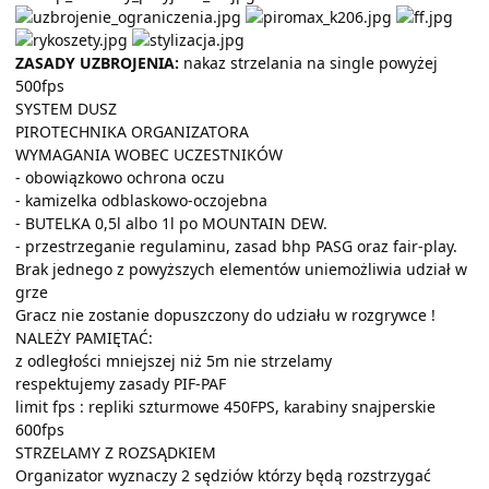
ZASADY UZBROJENIA:
nakaz strzelania na single powyżej
500fps
SYSTEM DUSZ
PIROTECHNIKA ORGANIZATORA
WYMAGANIA WOBEC UCZESTNIKÓW
- obowiązkowo ochrona oczu
- kamizelka odblaskowo-oczojebna
- BUTELKA
0,5l
albo
1l
po
MOUNTAIN DEW.
- przestrzeganie regulaminu, zasad bhp PASG oraz fair-play.
Brak jednego z powyższych elementów uniemożliwia udział w
grze
Gracz nie zostanie dopuszczony do udziału w rozgrywce !
NALEŻY PAMIĘTAĆ:
z odległości mniejszej niż 5m nie strzelamy
respektujemy zasady PIF-PAF
limit fps : repliki szturmowe 450FPS, karabiny snajperskie
600fps
STRZELAMY Z ROZSĄDKIEM
Organizator wyznaczy 2 sędziów którzy będą rozstrzygać