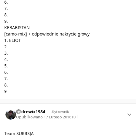
6.
7.
8.
9.
KEBABISTAN
[camo-mix] + odpowiednie nakrycie głowy
1. ELIOT
2.
3.
4.
5.
6.
7.
8.
9
Author stats
andrewix1984
Użytkownik
Opublikowano
17 Lutego 2016
10 l
Team SURRSJA