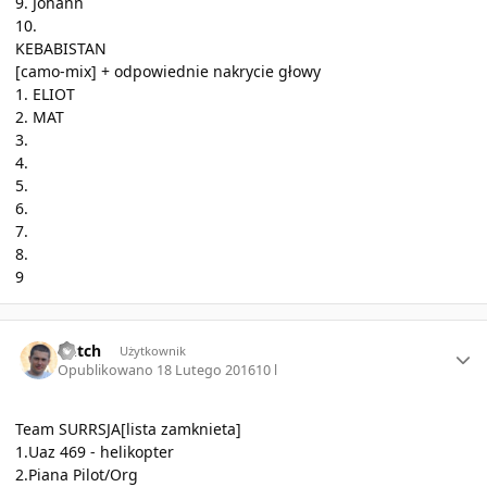
9. Johann
10.
KEBABISTAN
[camo-mix] + odpowiednie nakrycie głowy
1. ELIOT
2. MAT
3.
4.
5.
6.
7.
8.
9
Author stats
dutch
Użytkownik
Opublikowano
18 Lutego 2016
10 l
Team SURRSJA[lista zamknieta]
1.Uaz 469 - helikopter
2.Piana Pilot/Org