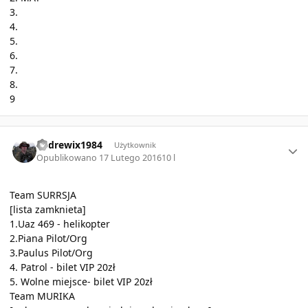
3.
4.
5.
6.
7.
8.
9
Author stats
andrewix1984
Użytkownik
Opublikowano
17 Lutego 2016
10 l
Team SURRSJA
[lista zamknieta]
1.Uaz 469 - helikopter
2.Piana Pilot/Org
3.Paulus Pilot/Org
4. Patrol - bilet VIP 20zł
5. Wolne miejsce- bilet VIP 20zł
Team MURIKA