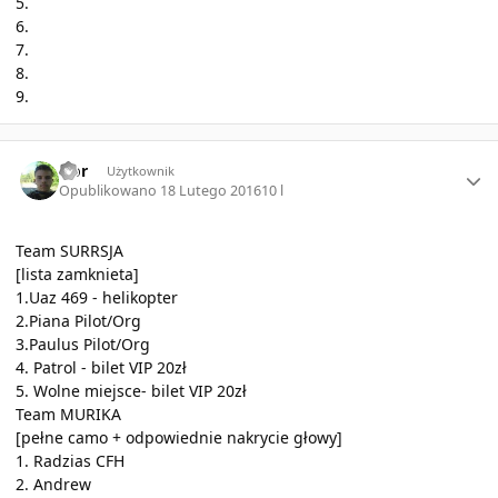
5.
6.
7.
8.
9.
Author stats
Nor
Użytkownik
Opublikowano
18 Lutego 2016
10 l
Team SURRSJA
[lista zamknieta]
1.Uaz 469 - helikopter
2.Piana Pilot/Org
3.Paulus Pilot/Org
4. Patrol - bilet VIP 20zł
5. Wolne miejsce- bilet VIP 20zł
Team MURIKA
[pełne camo + odpowiednie nakrycie głowy]
1. Radzias CFH
2. Andrew