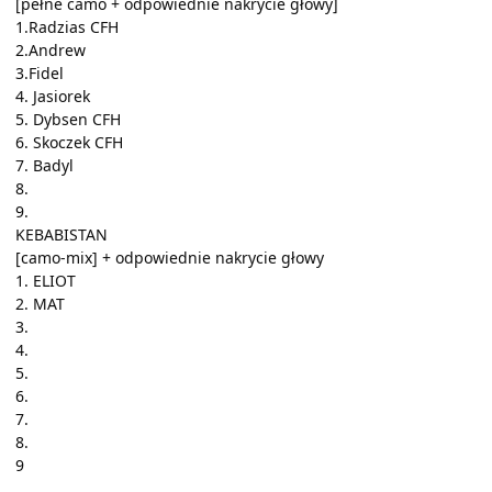
[pełne camo + odpowiednie nakrycie głowy]
1.Radzias CFH
2.Andrew
3.Fidel
4. Jasiorek
5. Dybsen CFH
6. Skoczek CFH
7. Badyl
8.
9.
KEBABISTAN
[camo-mix] + odpowiednie nakrycie głowy
1. ELIOT
2. MAT
3.
4.
5.
6.
7.
8.
9