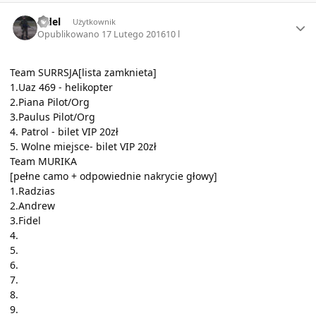
Author stats
Fidel
Użytkownik
Opublikowano
17 Lutego 2016
10 l
Team SURRSJA[lista zamknieta]
1.Uaz 469 - helikopter
2.Piana Pilot/Org
3.Paulus Pilot/Org
4. Patrol - bilet VIP 20zł
5. Wolne miejsce- bilet VIP 20zł
Team MURIKA
[pełne camo + odpowiednie nakrycie głowy]
1.Radzias
2.Andrew
3.Fidel
4.
5.
6.
7.
8.
9.