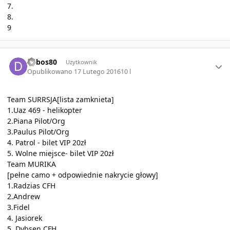
7.
8.
9
Author stats
dybos80
Użytkownik
Opublikowano
17 Lutego 2016
10 l
Team SURRSJA[lista zamknieta]
1.Uaz 469 - helikopter
2.Piana Pilot/Org
3.Paulus Pilot/Org
4. Patrol - bilet VIP 20zł
5. Wolne miejsce- bilet VIP 20zł
Team MURIKA
[pełne camo + odpowiednie nakrycie głowy]
1.Radzias CFH
2.Andrew
3.Fidel
4. Jasiorek
5. Dybsen CFH