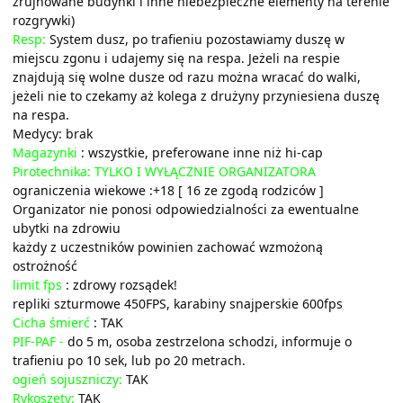
zrujnowane budynki i inne niebezpieczne elementy na terenie
rozgrywki)
Resp:
System dusz, po trafieniu pozostawiamy duszę w
miejscu zgonu i udajemy się na respa. Jeżeli na respie
znajdują się wolne dusze od razu można wracać do walki,
jeżeli nie to czekamy aż kolega z drużyny przyniesiena duszę
na respa.
Medycy: brak
Magazynki
: wszystkie, preferowane inne niż hi-cap
Pirotechnika: TYLKO I WYŁĄCZNIE ORGANIZATORA
ograniczenia wiekowe :+18 [ 16 ze zgodą rodziców ]
Organizator nie ponosi odpowiedzialności za ewentualne
ubytki na zdrowiu
każdy z uczestników powinien zachować wzmożoną
ostrożność
limit fps
: zdrowy rozsądek!
repliki szturmowe 450FPS, karabiny snajperskie 600fps
Cicha śmierć
: TAK
PIF-PAF -
do 5 m, osoba zestrzelona schodzi, informuje o
trafieniu po 10 sek, lub po 20 metrach.
ogień sojuszniczy:
TAK
Rykoszety:
TAK