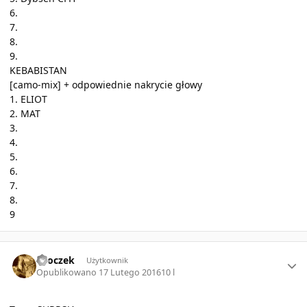
6.
7.
8.
9.
KEBABISTAN
[camo-mix] + odpowiednie nakrycie głowy
1. ELIOT
2. MAT
3.
4.
5.
6.
7.
8.
9
Author stats
skoczek
Użytkownik
Opublikowano
17 Lutego 2016
10 l