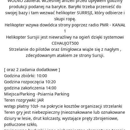
WOLNO zabierać wcześniej aniżeli przed upływem godziny
produkcji podanej na baryłce. Baryłki trzeba przenieść do
swojej bazy i tam wezwać helikopter SURRSJI, który odbierze i
skupi ropę.
Helikopter wzywa dowódca strony poprzez radio PMR - KANAŁ
1
Helikopter Sursjii jest niewrażliwy na ogień dzięki systemowi
CEHAUJOT500
Strzelanie do pilotów oraz śmigłowca wiąże się z nagłym ,
zdecydowanym atakiem ze strony Sursji.
[ oraz 2 zadania dodatkowe ]
Godzina zbiórki: 10:00
Godzina rozpoczęcia 10:20
godzina zakończenia 14:00
Miejsca/Parking -Psiarnia Parking
Teren rozgrywki: JAR
wstęp płatny 10zł- na pokrycie kosztów organizacji strzelanki
Teren gry jest niebezpieczny (nieoznakowane lub oznakowane
dziury w lesie, drut kolczasty, wystające pręty zbrojeniowe,
potłuczone szkło,