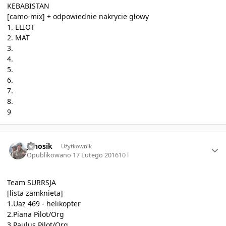
KEBABISTAN
[camo-mix] + odpowiednie nakrycie głowy
1. ELIOT
2. MAT
3.
4.
5.
6.
7.
8.
9
Author stats
Janosik
Użytkownik
Opublikowano
17 Lutego 2016
10 l
Team SURRSJA
[lista zamknieta]
1.Uaz 469 - helikopter
2.Piana Pilot/Org
3.Paulus Pilot/Org