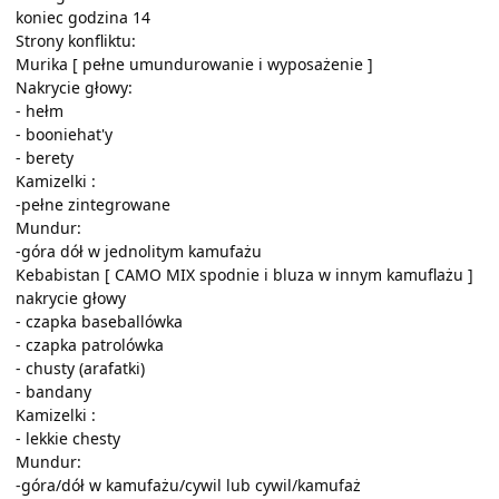
koniec godzina 14
Strony konfliktu:
Murika [ pełne umundurowanie i wyposażenie ]
Nakrycie głowy:
- hełm
- booniehat'y
- berety
Kamizelki :
-pełne zintegrowane
Mundur:
-góra dół w jednolitym kamufażu
Kebabistan [ CAMO MIX spodnie i bluza w innym kamuflażu ]
nakrycie głowy
- czapka baseballówka
- czapka patrolówka
- chusty (arafatki)
- bandany
Kamizelki :
- lekkie chesty
Mundur:
-góra/dół w kamufażu/cywil lub cywil/kamufaż