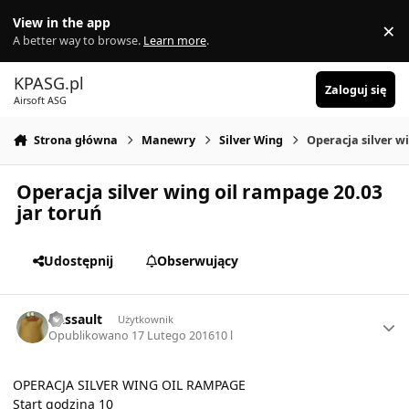
Skocz do zawartości
View in the app
×
Di
A better way to browse.
Learn more
.
KPASG.pl
Zaloguj się
Airsoft ASG
Strona główna
Manewry
Silver Wing
Operacja silver w
Operacja silver wing oil rampage 20.03
jar toruń
Udostępnij
Obserwujący
Author stats
Dassault
Użytkownik
Opublikowano
17 Lutego 2016
10 l
OPERACJA SILVER WING OIL RAMPAGE
Start godzina 10