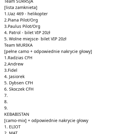
Team SURRSJA
[lista zamknieta]
1.Uaz 469 - helikopter
2.Piana Pilot/Org
3.Paulus Pilot/Org
4. Patrol - bilet VIP 20zł
5. Wolne miejsce- bilet VIP 20zł
Team MURIKA
[pełne camo + odpowiednie nakrycie głowy]
1.Radzias CFH
2.Andrew
3.Fidel
4. Jasiorek
5. Dybsen CFH
6. Skoczek CFH
7.
8.
9.
KEBABISTAN
[camo-mix] + odpowiednie nakrycie głowy
1. ELIOT
2. MAT