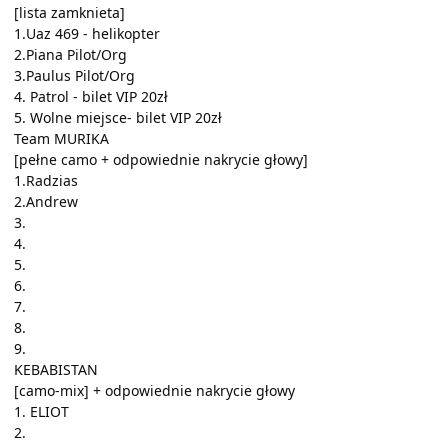
[lista zamknieta]
1.Uaz 469 - helikopter
2.Piana Pilot/Org
3.Paulus Pilot/Org
4. Patrol - bilet VIP 20zł
5. Wolne miejsce- bilet VIP 20zł
Team MURIKA
[pełne camo + odpowiednie nakrycie głowy]
1.Radzias
2.Andrew
3.
4.
5.
6.
7.
8.
9.
KEBABISTAN
[camo-mix] + odpowiednie nakrycie głowy
1. ELIOT
2.