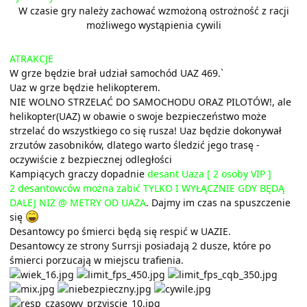
W czasie gry należy zachować wzmożoną ostrożność z racji
możliwego wystąpienia cywili
ATRAKCJE
W grze będzie brał udział samochód UAZ 469.`
Uaz w grze będzie helikopterem.
NIE WOLNO STRZELAĆ DO SAMOCHODU ORAZ PILOTÓW
!, ale
helikopter(UAZ) w obawie o swoje bezpieczeństwo może
strzelać do wszystkiego co się rusza! Uaz będzie dokonywał
zrzutów zasobników, dlatego warto śledzić jego trasę -
oczywiście z bezpiecznej odległości
Kampiących graczy dopadnie
desant Uaza [ 2 osoby VIP ]
2 desantowców można zabić TYLKO I WYŁĄCZNIE GDY BĘDĄ
DALEJ NIŻ @ METRY OD UAZA
. Dajmy im czas na spuszczenie
się
Desantowcy po śmierci będą się respić w UAZIE.
Desantowcy ze strony Surrsji posiadają 2 dusze, które po
śmierci porzucają w miejscu trafienia.