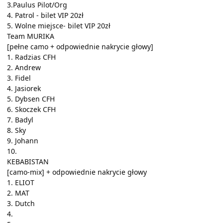
3.Paulus Pilot/Org
4. Patrol - bilet VIP 20zł
5. Wolne miejsce- bilet VIP 20zł
Team MURIKA
[pełne camo + odpowiednie nakrycie głowy]
1. Radzias CFH
2. Andrew
3. Fidel
4. Jasiorek
5. Dybsen CFH
6. Skoczek CFH
7. Badyl
8. Sky
9. Johann
10.
KEBABISTAN
[camo-mix] + odpowiednie nakrycie głowy
1. ELIOT
2. MAT
3. Dutch
4.