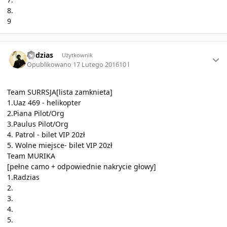
8.
9
Author stats
Radzias
Użytkownik
Opublikowano
17 Lutego 2016
10 l
Team SURRSJA[lista zamknieta]
1.Uaz 469 - helikopter
2.Piana Pilot/Org
3.Paulus Pilot/Org
4. Patrol - bilet VIP 20zł
5. Wolne miejsce- bilet VIP 20zł
Team MURIKA
[pełne camo + odpowiednie nakrycie głowy]
1.Radzias
2.
3.
4.
5.