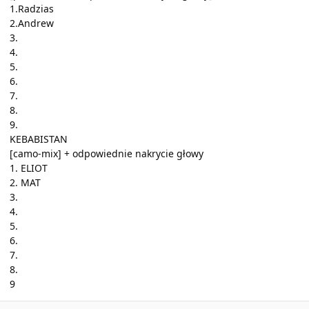
1.Radzias
2.Andrew
3.
4.
5.
6.
7.
8.
9.
KEBABISTAN
[camo-mix] + odpowiednie nakrycie głowy
1. ELIOT
2. MAT
3.
4.
5.
6.
7.
8.
9