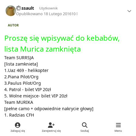
Author stats
Dassault
Użytkownik
Opublikowano
18 Lutego 2016
10 l
AUTOR
Proszę się wpisywać do kebabów,
lista Murica zamknięta
Team SURRSJA
[lista zamknieta]
1.Uaz 469 - helikopter
2.Piana Pilot/Org
3.Paulus Pilot/Org
4. Patrol - bilet VIP 20zł
5. Wolne miejsce- bilet VIP 20zł
Team MURIKA
[pełne camo + odpowiednie nakrycie głowy]
1. Radzias CFH
2. Andrew
3. Fidel
Zaloguj się
Zarejestruj się
Szukaj
Menu
4. Jasiorek