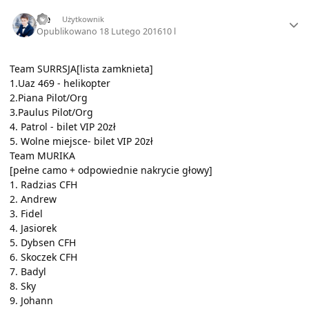
Author stats
Ice
Użytkownik
Opublikowano
18 Lutego 2016
10 l
Team SURRSJA[lista zamknieta]
1.Uaz 469 - helikopter
2.Piana Pilot/Org
3.Paulus Pilot/Org
4. Patrol - bilet VIP 20zł
5. Wolne miejsce- bilet VIP 20zł
Team MURIKA
[pełne camo + odpowiednie nakrycie głowy]
1. Radzias CFH
2. Andrew
3. Fidel
4. Jasiorek
5. Dybsen CFH
6. Skoczek CFH
7. Badyl
8. Sky
9. Johann