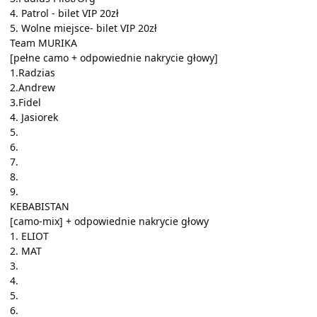
4. Patrol - bilet VIP 20zł
5. Wolne miejsce- bilet VIP 20zł
Team MURIKA
[pełne camo + odpowiednie nakrycie głowy]
1.Radzias
2.Andrew
3.Fidel
4. Jasiorek
5.
6.
7.
8.
9.
KEBABISTAN
[camo-mix] + odpowiednie nakrycie głowy
1. ELIOT
2. MAT
3.
4.
5.
6.