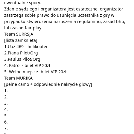
ewentualne spory.
Zdanie sędziego i organizatora jest ostateczne, organizator
zastrzega sobie prawo do usunięcia uczestnika z gry w
przypadku stwierdzenia naruszenia regulaminu, zasad bhp,
lub zasad fair play.
Team SURRSJA
[lista zamknieta]
1.Uaz 469 - helikopter
2.Piana Pilot/Org
3.Paulus Pilot/Org
4. Patrol - bilet VIP 20zł
5. Wolne miejsce- bilet VIP 20zł
Team MURIKA
[pełne camo + odpowiednie nakrycie głowy]
1.
2.
3.
4.
5.
6.
7.