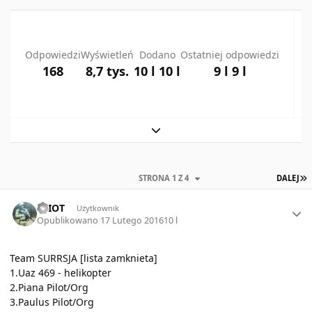
Odpowiedzi
Wyświetleń
Dodano
Ostatniej odpowiedzi
168
8,7 tys.
10 l
10 l
9 l
9 l
Expand topic overview
O
STRONA 1 Z 4
DALEJ
Author stats
ELIOT
Użytkownik
Opublikowano
17 Lutego 2016
10 l
Team SURRSJA [lista zamknieta]
1.Uaz 469 - helikopter
2.Piana Pilot/Org
3.Paulus Pilot/Org