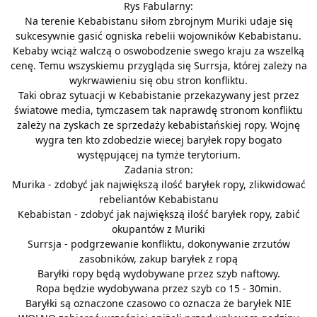
Rys Fabularny:
Na terenie Kebabistanu siłom zbrojnym Muriki udaje się
sukcesywnie gasić ogniska rebelii wojowników Kebabistanu.
Kebaby wciąż walczą o oswobodzenie swego kraju za wszelką
cenę. Temu wszyskiemu przygląda się Surrsja, której zależy na
wykrwawieniu się obu stron konfliktu.
Taki obraz sytuacji w Kebabistanie przekazywany jest przez
światowe media, tymczasem tak naprawdę stronom konfliktu
zależy na zyskach ze sprzedaży kebabistańskiej ropy. Wojnę
wygra ten kto zdobedzie wiecej baryłek ropy bogato
występującej na tymże terytorium.
Zadania stron:
Murika - zdobyć jak największą ilość baryłek ropy, zlikwidować
rebeliantów Kebabistanu
Kebabistan - zdobyć jak największą ilość baryłek ropy, zabić
okupantów z Muriki
Surrsja - podgrzewanie konfliktu, dokonywanie zrzutów
zasobników, zakup baryłek z ropą
Baryłki ropy będą wydobywane przez szyb naftowy.
Ropa będzie wydobywana przez szyb co 15 - 30min.
Baryłki są oznaczone czasowo co oznacza że baryłek NIE