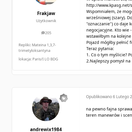
http://www.kpasg.net
Wspomniałem, że mogę z
Frakjaw
wrześniowej (szary). D
Użytkownik
"oznaczanie") co daje 
negocjacyjne. Kto wie 
205
odpowiedzi
wstawiłbym na kolejn
Pojazd mógłby pełnić f
Repliki: Mateina 1,3,7-
Teraz pytania:
trimetyloksantyna
1. Co o tym myślicie? 
lokacja: Paris/I LO BDG
2.Najlepszy pomysł na 
Opublikowano
6 Lutego 
na pewno fajna sprawa 
teren manewrów i scen
andrewix1984