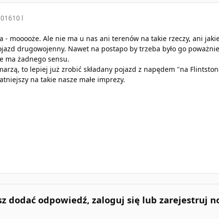
2016
10 l
 - mooooże. Ale nie ma u nas ani terenów na takie rzeczy, ani jakie
pojazd drugowojenny. Nawet na postapo by trzeba było go poważnie
nie ma żadnego sensu.
arzą, to lepiej już zrobić składany pojazd z napędem "na Flintstone
atniejszy na takie nasze małe imprezy.
esz dodać odpowiedź, zaloguj się lub zarejestruj 