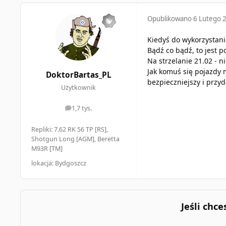
Opublikowano
6 Lutego 
Kiedyś do wykorzystania
Bądź co bądź, to jest 
Na strzelanie 21.02 - 
Jak komuś się pojazdy m
DoktorBartas_PL
bezpieczniejszy i przyd
Użytkownik
1,7 tys.
odpowiedzi
Repliki: 7.62 RK 56 TP [RS],
Shotgun Long [AGM], Beretta
M93R [TM]
lokacja: Bydgoszcz
Jeśli chc