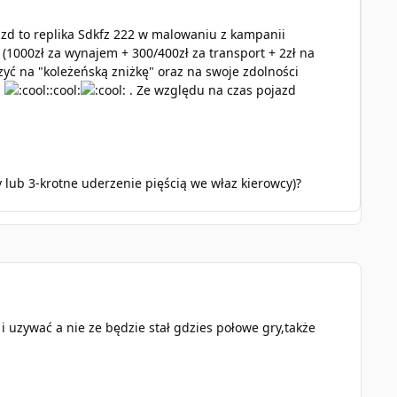
azd to replika Sdkfz 222 w malowaniu z kampanii
(1000zł za wynajem + 300/400zł za transport + 2zł na
zyć na "koleżeńską zniżkę" oraz na swoje zdolności
h
:cool:
. Ze względu na czas pojazd
lub 3-krotne uderzenie pięścią we właz kierowcy)?
 uzywać a nie ze będzie stał gdzies połowe gry,także