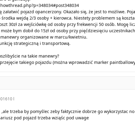
/showthread.php?p=348034#post348034
ałatwić pojazd opancerzony. Okazało się, że jest to możliwe. Poj
o środka wejdą 2/3 osoby + kierowca. Niestety problemem są koszta 
koszt 30zł za wejściówkę od osoby przy frekwencji 50 osób. Mogę lic
- może bym dobił do 15zł od osoby przy pięćdziesięciu uczestnikac
e manewry organizowane w marcu/kwietniu.
unkcję strategiczną i transportową.
Poszlibyście na takie manewry?
przejęcie takiego pojazdu (można wprowadzić marker paintballowy 
2016
10 l
,ale trzeba by pomyślec zeby faktycznie dobrze go wykorzystac no i
ariusz pod pojazd trzeba wziąśc pod uwage