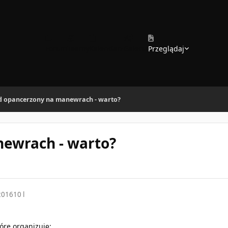
Forum
Teamy
Kalendarz
Galeria
Przeglądaj
d opancerzony na manewrach - warto?
ewrach - warto?
2016
10 l
óre organizuję: