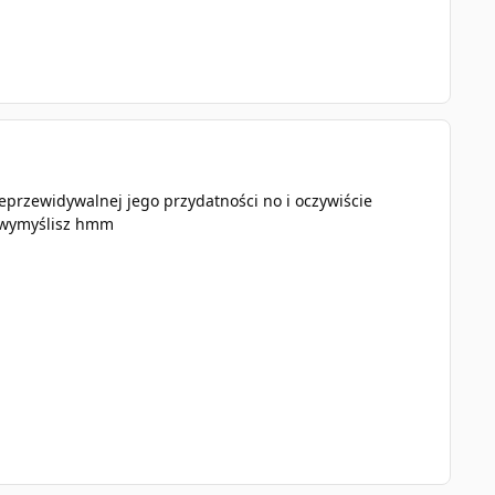
eprzewidywalnej jego przydatności no i oczywiście
o wymyślisz hmm