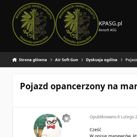
Skocz do zawartości
KPASG.pl
Airsoft ASG
Strona główna
Air Soft Gun
Dyskusja ogólna
Pojaz
Pojazd opancerzony na man
Opublikowano
6 Lutego 
Cześć
W opisie manewrów, kt