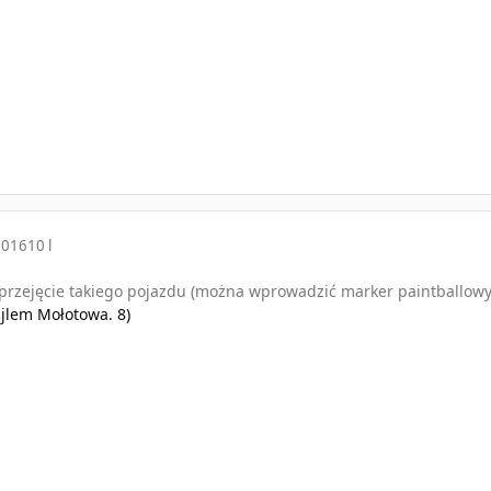
2016
10 l
przejęcie takiego pojazdu (można wprowadzić marker paintballowy 
ajlem Mołotowa. 8)