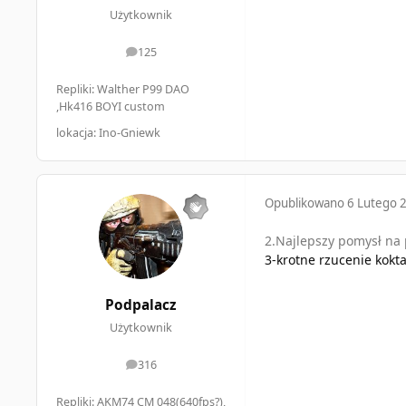
Użytkownik
125
odpowiedzi
Repliki: Walther P99 DAO
,Hk416 BOYI custom
lokacja: Ino-Gniewk
Opublikowano
6 Lutego 
2.Najlepszy pomysł na 
3-krotne rzucenie kokt
Podpalacz
Użytkownik
316
odpowiedzi
Repliki: AKM74 CM 048(640fps?),