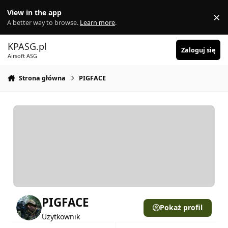
Skocz do zawartości
View in the app
×
Di
A better way to browse.
Learn more
.
KPASG.pl
Zaloguj się
Airsoft ASG
Strona główna
PIGFACE
PIGFACE
Pokaż profil
Użytkownik