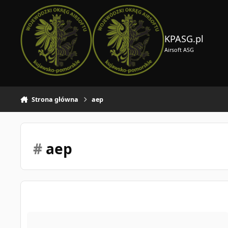
Skocz do zawartości
KPASG.pl
Airsoft ASG
Strona główna
aep
#
aep
Glock 18c [CM]