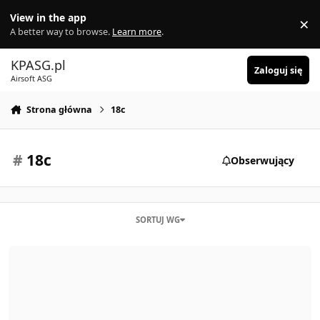
Skocz do zawartości
View in the app
×
Di
A better way to browse.
Learn more
.
KPASG.pl
Zaloguj się
Airsoft ASG
Strona główna
18c
#
18c
Obserwujący
SORTUJ WG
Glock 18c [CM]