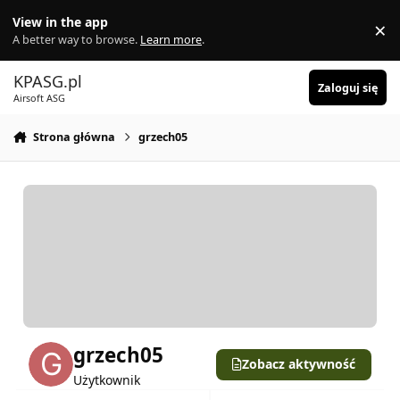
Skocz do zawartości
View in the app
×
Di
A better way to browse.
Learn more
.
KPASG.pl
Zaloguj się
Airsoft ASG
Strona główna
grzech05
grzech05
Zobacz aktywność
Użytkownik