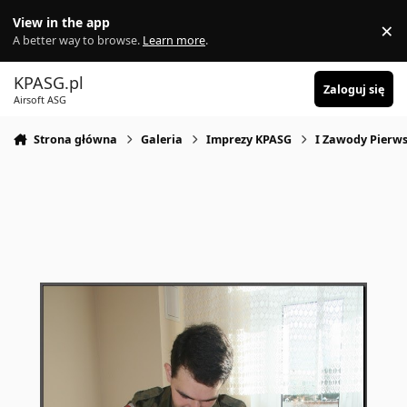
Skocz do zawartości
View in the app
×
Di
A better way to browse.
Learn more
.
KPASG.pl
Zaloguj się
Airsoft ASG
Strona główna
Galeria
Imprezy KPASG
I Zawody Pierws