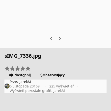
Previous carousel slide
Next carousel slide
sIMG_7336.jpg
Udostępnij
Obserwujący
Przez
JarekM
6 Listopada 2016
9 l
225 wyświetleń
Wyświetl pozostałe grafiki JarekM