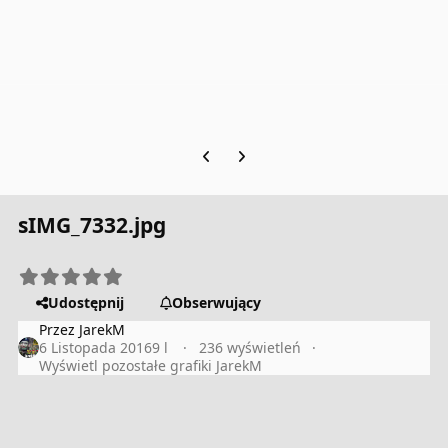
Previous carousel slide
Next carousel slide
sIMG_7332.jpg
Udostępnij
Obserwujący
Przez
JarekM
6 Listopada 2016
9 l
236 wyświetleń
Wyświetl pozostałe grafiki JarekM