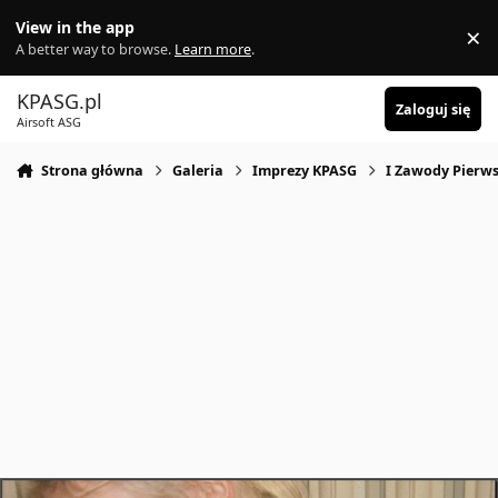
Skocz do zawartości
View in the app
×
Di
A better way to browse.
Learn more
.
KPASG.pl
Zaloguj się
Airsoft ASG
Strona główna
Galeria
Imprezy KPASG
I Zawody Pierws