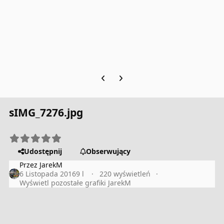
Previous carousel slide
Next carousel slide
sIMG_7276.jpg
Udostępnij
Obserwujący
Przez
JarekM
6 Listopada 2016
9 l
220 wyświetleń
Wyświetl pozostałe grafiki JarekM