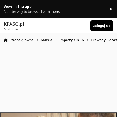
Skocz do zawartości
View in the app
×
Di
A better way to browse.
Learn more
.
KPASG.pl
Zaloguj się
Airsoft ASG
Strona główna
Galeria
Imprezy KPASG
I Zawody Pierws