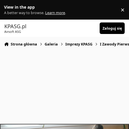
Skocz do zawartości
View in the app
×
Di
A better way to browse.
Learn more
.
KPASG.pl
Zaloguj się
Airsoft ASG
Strona główna
Galeria
Imprezy KPASG
I Zawody Pierws