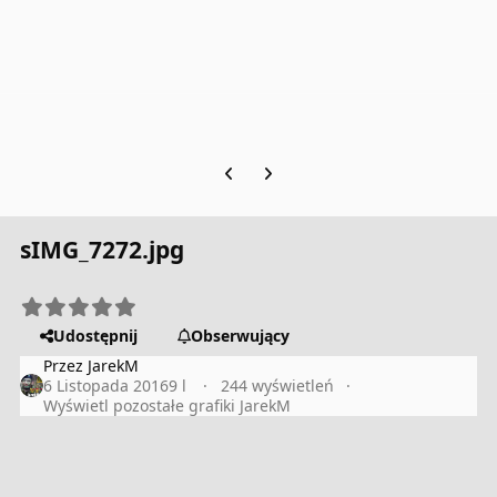
Previous carousel slide
Next carousel slide
sIMG_7272.jpg
Udostępnij
Obserwujący
Przez
JarekM
6 Listopada 2016
9 l
244 wyświetleń
Wyświetl pozostałe grafiki JarekM