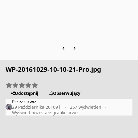
Previous carousel slide
Next carousel slide
WP-20161029-10-10-21-Pro.jpg
Udostępnij
Obserwujący
Przez
sirwiz
29 Października 2016
9 l
257 wyświetleń
Wyświetl pozostałe grafiki sirwiz