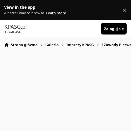
Skocz do zawartości
View in the app
×
Di
A better way to browse.
Learn more
.
KPASG.pl
Zaloguj się
Airsoft ASG
Strona główna
Galeria
Imprezy KPASG
I Zawody Pierws