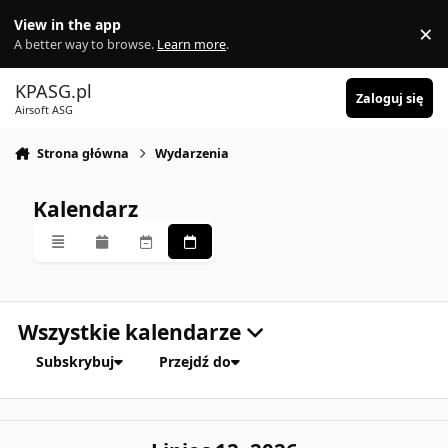
Skocz do zawartości
View in the app
×
Di
A better way to browse.
Learn more
.
KPASG.pl
Zaloguj się
Airsoft ASG
Strona główna
Wydarzenia
Kalendarz
Przegląd
Miesięczny
Tygodniowy
Codzienny
Wszystkie kalendarze
Subskrybuj
Przejdź do