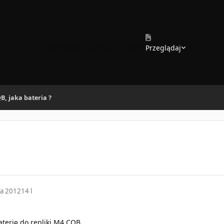
Forum
Teamy
Kalendarz
Galeria
Przeglądaj
B, jaka bateria ?
ia 2012
14 l
terię do repliki M4 CQB.