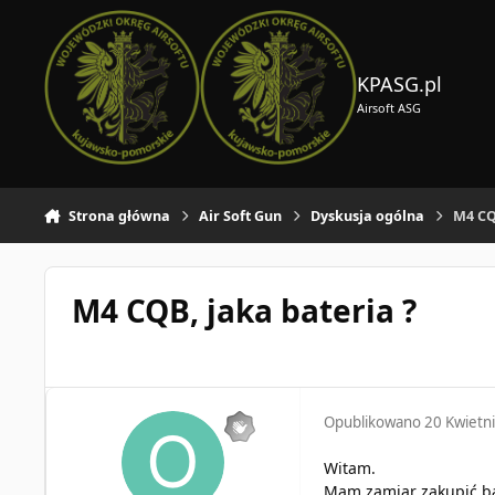
Skocz do zawartości
KPASG.pl
Airsoft ASG
Strona główna
Air Soft Gun
Dyskusja ogólna
M4 CQ
M4 CQB, jaka bateria ?
Opublikowano
20 Kwietn
Witam.
Mam zamiar zakupić ba