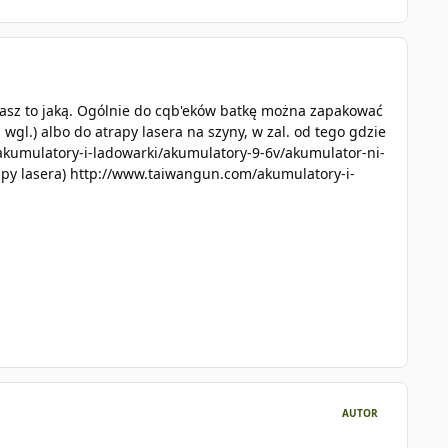
 masz to jaką. Ogólnie do cqb'eków batkę można zapakować
wgl.) albo do atrapy lasera na szyny, w zal. od tego gdzie
kumulatory-i-ladowarki/akumulatory-9-6v/akumulator-ni-
apy lasera)
http://www.taiwangun.com/akumulatory-i-
AUTOR