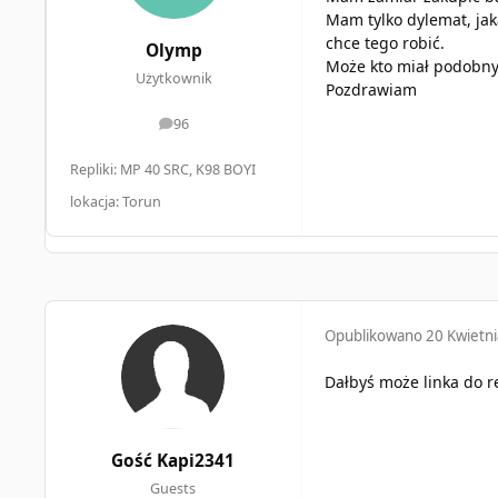
Mam tylko dylemat, jaką
chce tego robić.
Olymp
Może kto miał podobny
Użytkownik
Pozdrawiam
96
odpowiedzi
Repliki: MP 40 SRC, K98 BOYI
lokacja: Torun
Opublikowano
20 Kwietn
Dałbyś może linka do re
Gość Kapi2341
Guests