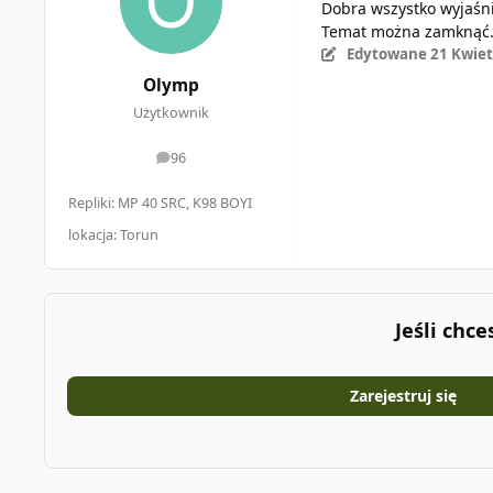
Dobra wszystko wyjaśn
Temat można zamknąć
Edytowane
21 Kwiet
Olymp
Użytkownik
96
odpowiedzi
Repliki: MP 40 SRC, K98 BOYI
lokacja: Torun
Jeśli chc
Zarejestruj się