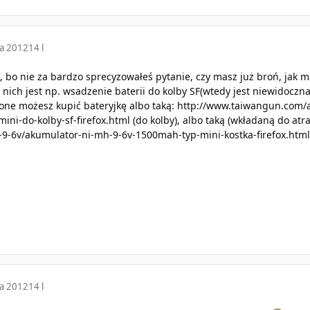
ia 2012
14 l
ie, bo nie za bardzo sprecyzowałeś pytanie, czy masz już broń, jak
nich jest np. wsadzenie baterii do kolby SF(wtedy jest niewidoczna 
ne możesz kupić bateryjkę albo taką:
http://www.taiwangun.com/a
ni-do-kolby-sf-firefox.html
(do kolby), albo taką (wkładaną do atr
-9-6v/akumulator-ni-mh-9-6v-1500mah-typ-mini-kostka-firefox.html
ia 2012
14 l