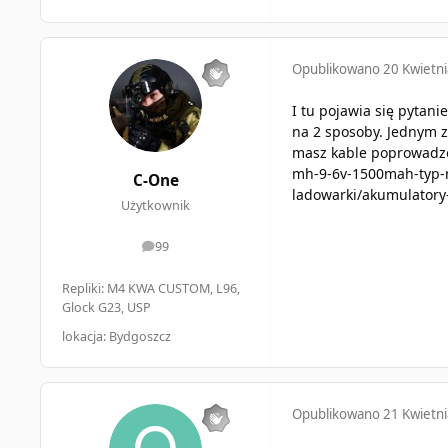
Opublikowano
20 Kwietn
I tu pojawia się pytan
na 2 sposoby. Jednym z 
masz kable poprowadzo
mh-9-6v-1500mah-typ-mi
C-One
ladowarki/akumulatory
Użytkownik
99
odpowiedzi
Repliki: M4 KWA CUSTOM, L96,
Glock G23, USP
lokacja: Bydgoszcz
Opublikowano
21 Kwietn