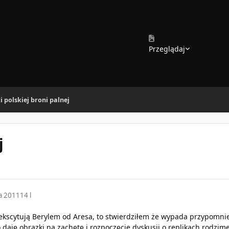
Forum
Teamy
Kalendarz
Galeria
Przeglądaj
i polskiej broni palnej
j
a 2011
14 l
 ekscytują Berylem od Aresa, to stwierdziłem że wypada przypomnieć
o daję obrazki na zachętę i rozpoczęcie dyskusji o replikach rodzim