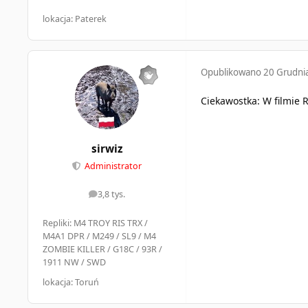
lokacja: Paterek
Opublikowano
20 Grudni
Ciekawostka: W filmie 
sirwiz
Administrator
3,8 tys.
odpowiedzi
Repliki: M4 TROY RIS TRX /
M4A1 DPR / M249 / SL9 / M4
ZOMBIE KILLER / G18C / 93R /
1911 NW / SWD
lokacja: Toruń