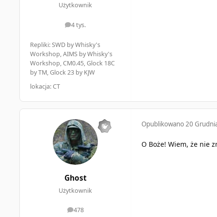
Użytkownik
4 tys.
odpowiedzi
Repliki: SWD by Whisky's
Workshop, AIMS by Whisky's
Workshop, CM0.45, Glock 18C
by TM, Glock 23 by KJW
lokacja: CT
Opublikowano
20 Grudni
O Boże! Wiem, że nie z
Ghost
Użytkownik
478
odpowiedzi