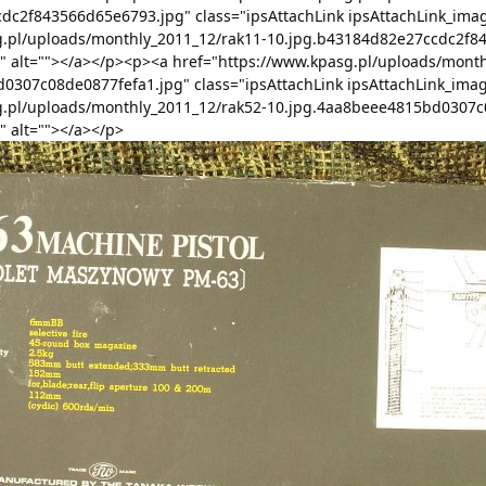
dc2f843566d65e6793.jpg" class="ipsAttachLink ipsAttachLink_imag
g.pl/uploads/monthly_2011_12/rak11-10.jpg.b43184d82e27ccdc2f8
 alt=""></a></p><p><a href="https://www.kpasg.pl/uploads/month
0307c08de0877fefa1.jpg" class="ipsAttachLink ipsAttachLink_imag
g.pl/uploads/monthly_2011_12/rak52-10.jpg.4aa8beee4815bd0307c
 alt=""></a></p>