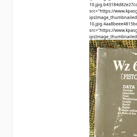
10.jpg.b43184d82e27cc
src="https://www.kpas
ipsImage_thumbnailed"
10.jpg.4aa8beee4815bd
src="https://www.kpas
ipsImage_thumbnailed"