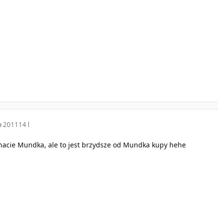
a 2011
14 l
nacie Mundka, ale to jest brzydsze od Mundka kupy hehe