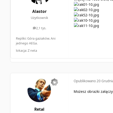
Alastor
Użytkownik
2,1 tys.
odpowiedzi
Repliki: Góra gaziaków. Ani
jednego AEGa.
lokacja: Z neta
Opublikowano
20 Grudni
Możesz obrazki załączyć
Retal