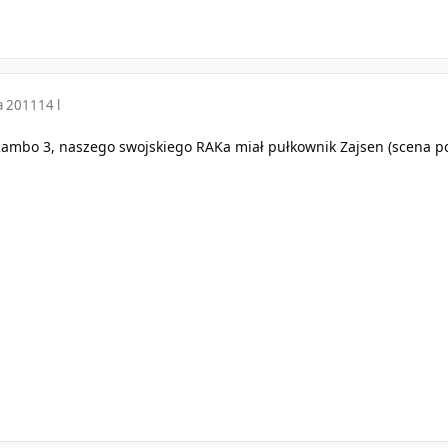
a 2011
14 l
Rambo 3, naszego swojskiego RAKa miał pułkownik Zajsen (scena po