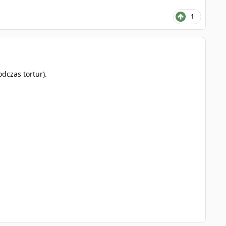
1
dczas tortur).