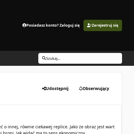
Posiadasz konto? Zaloguj się
Zarejestruj się
Szukaj...
Udostępnij
Obserwujący
 o innej, równie ciekawej replice. Jako że obraz jest wart
ej broni. Jak widać ma to sens ekonomiczny.