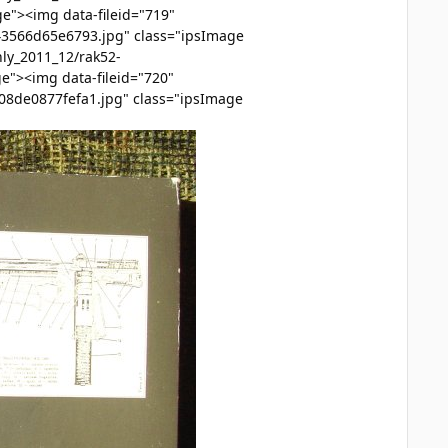
e"><img data-fileid="719"
43566d65e6793.jpg" class="ipsImage
ly_2011_12/rak52-
e"><img data-fileid="720"
08de0877fefa1.jpg" class="ipsImage