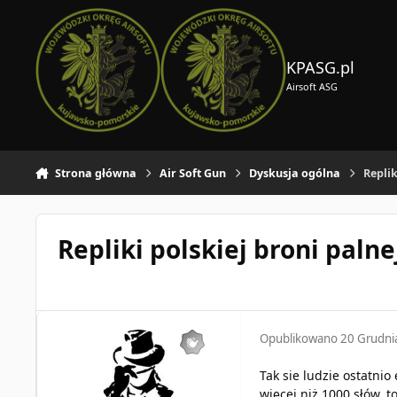
Skocz do zawartości
KPASG.pl
Airsoft ASG
Strona główna
Air Soft Gun
Dyskusja ogólna
Replik
Repliki polskiej broni palne
Opublikowano
20 Grudni
Tak sie ludzie ostatnio
więcej niż 1000 słów, t