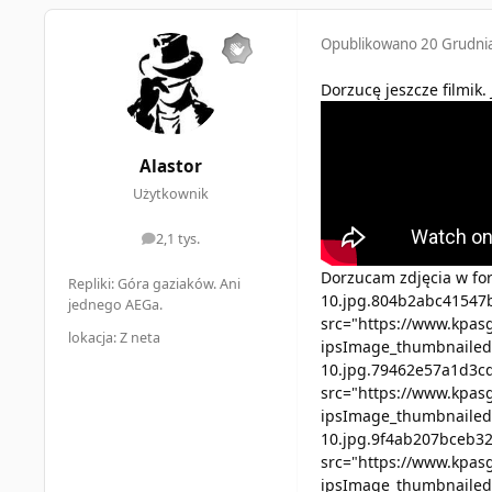
Opublikowano
20 Grudni
Dorzucę jeszcze filmik.
Alastor
Użytkownik
2,1 tys.
odpowiedzi
Dorzucam zdjęcia w fo
Repliki: Góra gaziaków. Ani
10.jpg.804b2abc41547b
jednego AEGa.
src="https://www.kpas
lokacja: Z neta
ipsImage_thumbnailed"
10.jpg.79462e57a1d3cd
src="https://www.kpas
ipsImage_thumbnailed"
10.jpg.9f4ab207bceb32
src="https://www.kpas
ipsImage_thumbnailed"