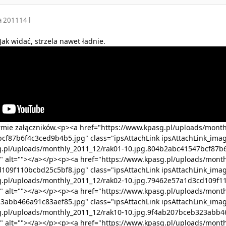
a 2011
14 l
 Jak widać, strzela nawet ładnie.
rmie załączników.<p><a href="https://www.kpasg.pl/uploads/month
cf87b6f4c3ced9b4b5.jpg" class="ipsAttachLink ipsAttachLink_imag
g.pl/uploads/monthly_2011_12/rak01-10.jpg.804b2abc41547bcf87b
 alt=""></a></p><p><a href="https://www.kpasg.pl/uploads/month
109f110bcbd25c5bf8.jpg" class="ipsAttachLink ipsAttachLink_imag
g.pl/uploads/monthly_2011_12/rak02-10.jpg.79462e57a1d3cd109f1
 alt=""></a></p><p><a href="https://www.kpasg.pl/uploads/month
3abb466a91c83aef85.jpg" class="ipsAttachLink ipsAttachLink_imag
g.pl/uploads/monthly_2011_12/rak10-10.jpg.9f4ab207bceb323abb4
 alt=""></a></p><p><a href="https://www.kpasg.pl/uploads/month