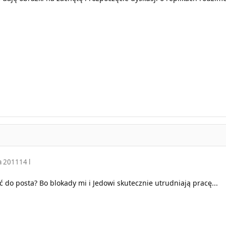
a 2011
14 l
 do posta? Bo blokady mi i Jedowi skutecznie utrudniają pracę...