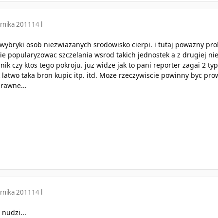
rnika 2011
14 l
e wybryki osob niezwiazanych srodowisko cierpi. i tutaj powazny pr
e popularyzowac szczelania wsrod takich jednostek a z drugiej ni
nik czy ktos tego pokroju. juz widze jak to pani reporter zagai 2 t
k latwo taka bron kupic itp. itd. Moze rzeczywiscie powinny byc pr
rawne...
rnika 2011
14 l
nudzi...