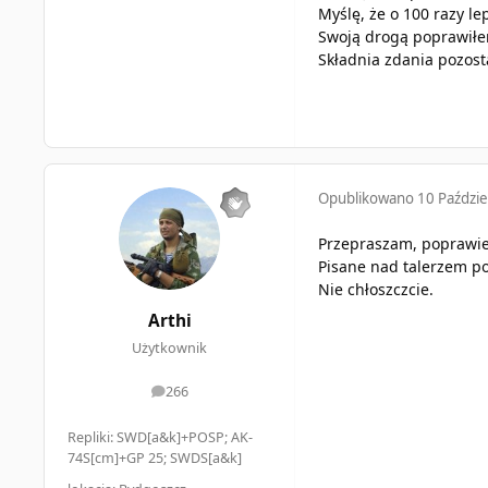
Myślę, że o 100 razy lep
Swoją drogą poprawiłem
Składnia zdania pozost
Opublikowano
10 Paździe
Przepraszam, poprawie
Pisane nad talerzem po
Nie chłoszczcie.
Arthi
Użytkownik
266
odpowiedzi
Repliki: SWD[a&k]+POSP; AK-
74S[cm]+GP 25; SWDS[a&k]