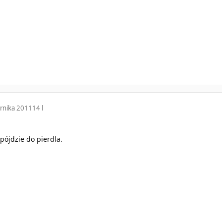
rnika 2011
14 l
pójdzie do pierdla.