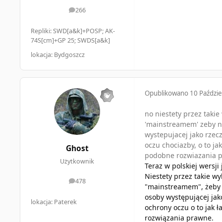
266
odpowiedzi
Repliki: SWD[a&k]+POSP; AK-
74S[cm]+GP 25; SWDS[a&k]
lokacja: Bydgoszcz
Opublikowano
10 Paździe
no niestety przez taki
'mainstreamem' zeby ni
wystepujacej jako rzecz
oczu chociazby, o to ja
Ghost
podobne rozwiazania p
Użytkownik
Teraz w polskiej wersji
Niestety przez takie w
478
odpowiedzi
"mainstreamem", żeby n
osoby występującej jako
lokacja: Paterek
ochrony oczu o to jak 
rozwiązania prawne.