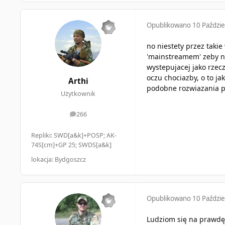
Opublikowano
10 Paździe
no niestety przez taki
'mainstreamem' zeby ni
wystepujacej jako rzecz
oczu chociazby, o to ja
Arthi
podobne rozwiazania p
Użytkownik
266
odpowiedzi
Repliki: SWD[a&k]+POSP; AK-
74S[cm]+GP 25; SWDS[a&k]
lokacja: Bydgoszcz
Opublikowano
10 Paździe
Ludziom się na prawdę 