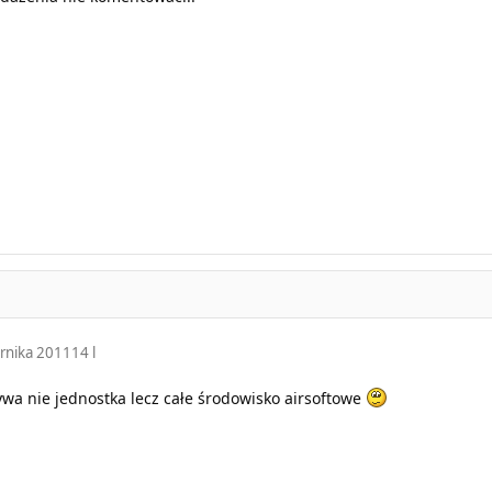
rnika 2011
14 l
rywa nie jednostka lecz całe środowisko airsoftowe