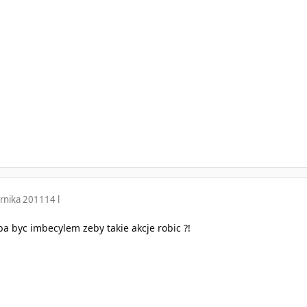
rnika 2011
14 l
a byc imbecylem zeby takie akcje robic ?!