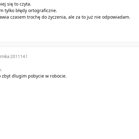
iej się to czyta.
 tylko błędy ortograficzne.
awia czasem trochę do życzenia, ale za to już nie odpowiadam.
rnika 2011
14 l
.
 zbyt dlugim pobycie w robocie.