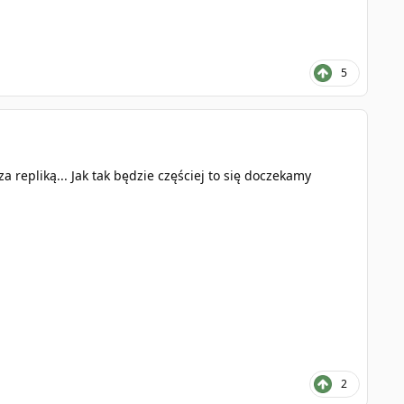
5
epliką... Jak tak będzie częściej to się doczekamy
2