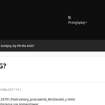
Forum
Teamy
Kalendarz
Galeria
Przeglądaj
 kolejny zly PR dla ASG?
G?
ernika 2011
14 l
ws,29791,Postrzelony_pracownik_McDonald_s.html
zdazenia nie komentowac...