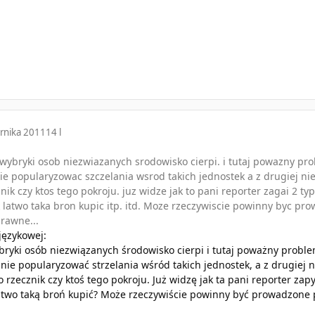
rnika 2011
14 l
e wybryki osob niezwiazanych srodowisko cierpi. i tutaj powazny pr
e popularyzowac szczelania wsrod takich jednostek a z drugiej ni
nik czy ktos tego pokroju. juz widze jak to pani reporter zagai 2 t
k latwo taka bron kupic itp. itd. Moze rzeczywiscie powinny byc pr
rawne...
 językowej:
ybryki osób niezwiązanych środowisko cierpi i tutaj poważny proble
ie popularyzować strzelania wśród takich jednostek, a z drugiej 
 rzecznik czy ktoś tego pokroju. Już widzę jak ta pani reporter zap
łatwo taką broń kupić? Może rzeczywiście powinny być prowadzone 