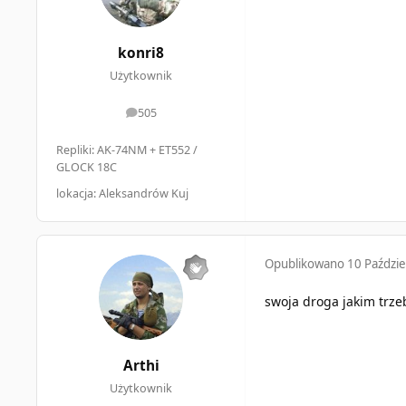
konri8
Użytkownik
505
odpowiedzi
Repliki: AK-74NM + ET552 /
GLOCK 18C
lokacja: Aleksandrów Kuj
Opublikowano
10 Paździe
swoja droga jakim trzeb
Arthi
Użytkownik