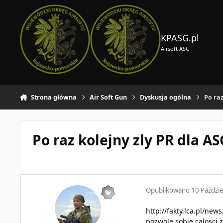
Skocz do zawartości
KPASG.pl
Airsoft ASG
Strona główna
Air Soft Gun
Dyskusja ogólna
Po raz
Po raz kolejny zly PR dla AS
Opublikowano
10 Paździ
http://fakty.lca.pl/ne
pozwole sobie calosci 