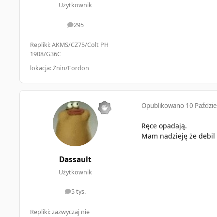
Użytkownik
295
odpowiedzi
Repliki: AKMS/CZ75/Colt PH
1908/G36C
lokacja: Żnin/Fordon
Opublikowano
10 Paździe
Ręce opadają.
Mam nadzieję że debil 
Dassault
Użytkownik
5 tys.
odpowiedzi
Repliki: zazwyczaj nie