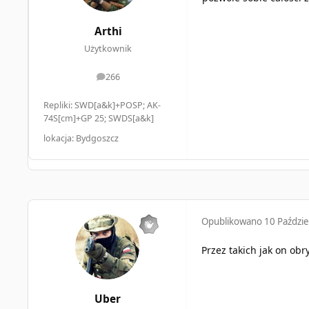
Arthi
Użytkownik
266
odpowiedzi
Repliki: SWD[a&k]+POSP; AK-
74S[cm]+GP 25; SWDS[a&k]
lokacja: Bydgoszcz
Opublikowano
10 Paździe
Przez takich jak on ob
Uber