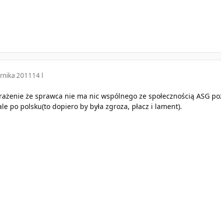
rnika 2011
14 l
żenie że sprawca nie ma nic wspólnego ze społecznością ASG poza r
e po polsku(to dopiero by była zgroza, płacz i lament).