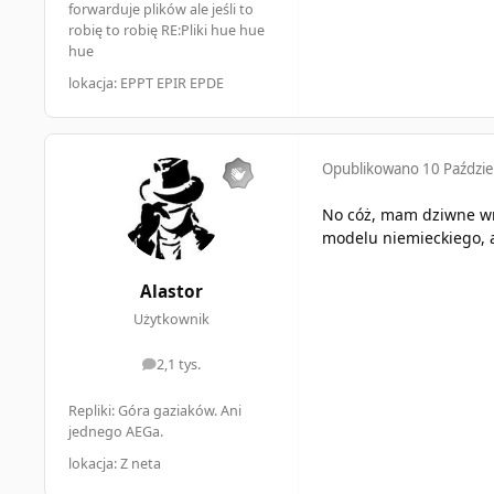
forwarduje plików ale jeśli to
robię to robię RE:Pliki hue hue
hue
lokacja: EPPT EPIR EPDE
Opublikowano
10 Paździe
No cóż, mam dziwne wra
modelu niemieckiego, al
Alastor
Użytkownik
2,1 tys.
odpowiedzi
Repliki: Góra gaziaków. Ani
jednego AEGa.
lokacja: Z neta