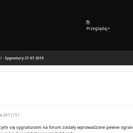
Forum
Teamy
Kalendarz
Galeria
Przeglądaj
Sygnatury 27.07.2015
ia 2011
15 l
ącymi się sygnaturami na forum zostały wprowadzone pewne ograni