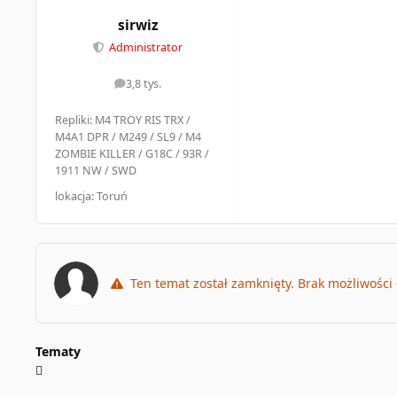
sirwiz
Administrator
3,8 tys.
odpowiedzi
Repliki: M4 TROY RIS TRX /
M4A1 DPR / M249 / SL9 / M4
ZOMBIE KILLER / G18C / 93R /
1911 NW / SWD
lokacja: Toruń
Ten temat został zamknięty. Brak możliwości
Tematy