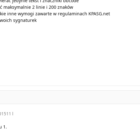
erać jedynie tekst i znaczniki bbcode
ć maksymalnie 2 linie i 200 znaków
elkie inne wymogi zawarte w regulaminach KPASG.net
swoich sygnaturek
2015
11 l
 1.