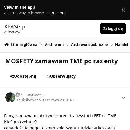
Skocz do zawartości
View in the app
×
Di
A better way to browse.
Learn more
.
KPASG.pl
Zaloguj się
Airsoft ASG
Strona główna
Archiwum
Archiwum publiczne
Handel
MOSFETY zamawiam TME po raz enty
Udostępnij
Obserwujący
Author stats
rav
Użytkownik
Opublikowano
8 Czerwca 2010
16 l
Pany, zamawiam jutro wieczorem tranzystorki FET na TME.
Ktoś potrzebuje?
cena dość fajnego to koszt koło 5zeta + udział w kosztach