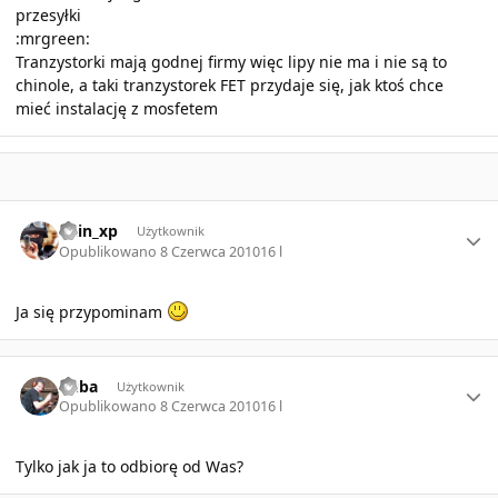
przesyłki
:mrgreen:
Tranzystorki mają godnej firmy więc lipy nie ma i nie są to
chinole, a taki tranzystorek FET przydaje się, jak ktoś chce
mieć instalację z mosfetem
Author stats
Pain_xp
Użytkownik
Opublikowano
8 Czerwca 2010
16 l
Ja się przypominam
Author stats
Kuba
Użytkownik
Opublikowano
8 Czerwca 2010
16 l
Tylko jak ja to odbiorę od Was?