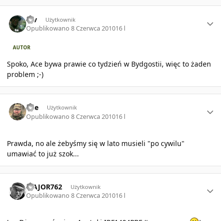
Author stats
rav
Użytkownik
Opublikowano
8 Czerwca 2010
16 l
AUTOR
Spoko, Ace bywa prawie co tydzień w Bydgostii, więc to żaden
problem ;-)
Author stats
Ace
Użytkownik
Opublikowano
8 Czerwca 2010
16 l
Prawda, no ale żebyśmy się w lato musieli "po cywilu"
umawiać to już szok...
Author stats
MAJOR762
Użytkownik
Opublikowano
8 Czerwca 2010
16 l