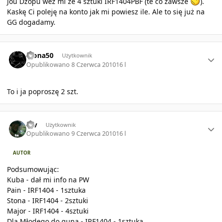
Jou Dżopu weź mi ze 4 sztuki IRF1404PBF (te co zawsze
).
Kaskę Ci poleję na konto jak mi powiesz ile. Ale to się już na
GG dogadamy.
Author stats
stona50
Użytkownik
Opublikowano
8 Czerwca 2010
16 l
To i ja poproszę 2 szt.
Author stats
rav
Użytkownik
Opublikowano
9 Czerwca 2010
16 l
AUTOR
Podsumowując:
Kuba - dał mi info na PW
Pain - IRF1404 - 1sztuka
Stona - IRF1404 - 2sztuki
Major - IRF1404 - 4sztuki
Dla Młodego do guna - IRF1404 - 1sztuka