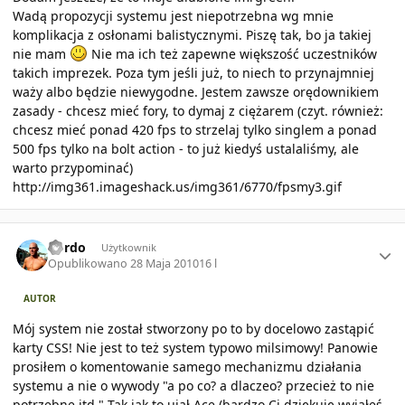
Wadą propozycji systemu jest niepotrzebna wg mnie
komplikacja z osłonami balistycznymi. Piszę tak, bo ja takiej
nie mam
Nie ma ich też zapewne większość uczestników
takich imprezek. Poza tym jeśli już, to niech to przynajmniej
waży albo będzie niewygodne. Jestem zawsze orędownikiem
zasady - chcesz mieć fory, to dymaj z ciężarem (czyt. również:
chcesz mieć ponad 420 fps to strzelaj tylko singlem a ponad
500 fps tylko na bolt action - to już kiedyś ustalaliśmy, ale
warto przypominać)
http://img361.imageshack.us/img361/6770/fpsmy3.gif
Author stats
kordo
Użytkownik
Opublikowano
28 Maja 2010
16 l
AUTOR
Mój system nie został stworzony po to by docelowo zastąpić
karty CSS! Nie jest to też system typowo milsimowy! Panowie
prosiłem o komentowanie samego mechanizmu działania
systemu a nie o wywody "a po co? a dlaczeo? przecież to nie
potrzebne itd." Tak jak to ujął Ace (bardzo Ci dziękuję wyjąłeś