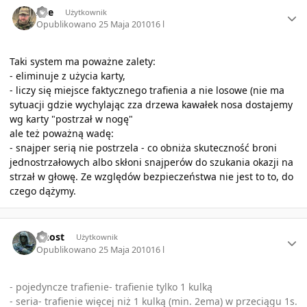
Author stats
Ace
Użytkownik
Opublikowano
25 Maja 2010
16 l
Taki system ma poważne zalety:
- eliminuje z użycia karty,
- liczy się miejsce faktycznego trafienia a nie losowe (nie ma
sytuacji gdzie wychylając zza drzewa kawałek nosa dostajemy
wg karty "postrzał w nogę"
ale też poważną wadę:
- snajper serią nie postrzela - co obniża skuteczność broni
jednostrzałowych albo skłoni snajperów do szukania okazji na
strzał w głowę. Ze względów bezpieczeństwa nie jest to to, do
czego dążymy.
Author stats
Ghost
Użytkownik
Opublikowano
25 Maja 2010
16 l
- pojedyncze trafienie- trafienie tylko 1 kulką
- seria- trafienie więcej niż 1 kulką (min. 2ema) w przeciągu 1s.