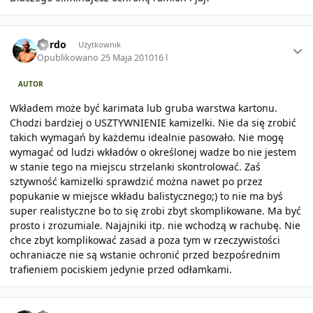
Author stats
kordo
Użytkownik
Opublikowano
25 Maja 2010
16 l
AUTOR
Wkładem może być karimata lub gruba warstwa kartonu.
Chodzi bardziej o USZTYWNIENIE kamizelki. Nie da się zrobić
takich wymagań by każdemu idealnie pasowało. Nie mogę
wymagać od ludzi wkładów o określonej wadze bo nie jestem
w stanie tego na miejscu strzelanki skontrolować. Zaś
sztywność kamizelki sprawdzić można nawet po przez
popukanie w miejsce wkładu balistycznego;) to nie ma byś
super realistyczne bo to się zrobi zbyt skomplikowane. Ma być
prosto i zrozumiale. Najajniki itp. nie wchodzą w rachubę. Nie
chce zbyt komplikować zasad a poza tym w rzeczywistości
ochraniacze nie są wstanie ochronić przed bezpośrednim
trafieniem pociskiem jedynie przed odłamkami.
Author stats