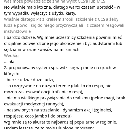
was może powiedzieć że zna na wylot CCS'a lub MCS
No właśnie mało kto zna, dlatego warto czasem uprościć - w
tym wypadku wyłączyć z użytku karty.
Właśnie dlatego Pit z Krakiem zrobili szkolenie z CCS'a żeby
ludzie powoli się do niego przyzwyczajali i z czasem reagowali
instynktownie
I bardzo dobrze. Wg mnie uczestnicy szkolenia powinni mieć
oficjalnie potwierdzone jego ukończenie i być audytorami lub
sędziami w razie kwasów na milsimach.
Wedłóg
....ała.
Zaproponowany system sprawdzi się wg mnie na grach w
których:
- bierze udział dużo ludzi,
- są rozgrywane na dużym terenie (daleko do respa, nie
można zastosować opcji trafienie = resp),
- nie ma wielkiego przywiązania do realizmu (pełne magi, brak
ewakuacji medycznej rannych),
- nastawionych na strzelanie i dynamizm akcji (zginąłeś,
respujesz, coco jambo i do przodu).
Wg mnie są to akurat te najbardziej popularne w regionie.
Dodam jeszcze, że to moje ulubione :mrgreen: