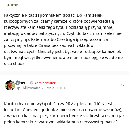
AUTOR
Faktycznie Pitas zapomniałem dodać. Do kamizelek
kuloodpornych zaliczamy kamizelki które odzwierciedlają
rzeczywiste kamizelki tego typu i posiadają przynajmniej
imitację wkładów balistycznych. Czyli do takich kamizelek nie
zaliczymy np. Paterna albo Czestriga (przepraszam za
pisownię) a także Cirasa bez żadnych wkładów
usztywniających. Niestety jest zbyt wiele rodzajów kamizelek
bym mógł wszystkie wymienić ale mam nadzieję, że wiadomo
o co chodzi.
Author stats
Pitas
Administrator
Opublikowano
25 Maja 2010
16 l
Kordo chyba nie wyłapałeś- czy RRV z plecami (który jest
leciutkim Chestem, jednak z miejscem na noszenie wkładów),
z włożoną karimatą czy kartonem będzie się liczył tak samo jak
pełna kamizela z twardymi wkładami o rzeczywistej masie?