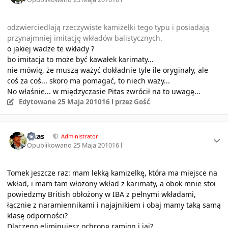
odzwierciedlają rzeczywiste kamizelki tego typu i posiadają
przynajmniej imitację wkładów balistycznych.
o jakiej wadze te wkłady ?
bo imitacja to może być kawałek karimaty...
nie mówię, że muszą ważyć dokładnie tyle ile oryginały, ale
coś za coś... skoro ma pomagać, to niech waży...
No właśnie... w międzyczasie Pitas zwrócił na to uwagę...
Edytowane
25 Maja 2010
16 l
przez Gość
Author stats
Pitas
Administrator
Opublikowano
25 Maja 2010
16 l
Tomek jeszcze raz: mam lekką kamizelkę, która ma miejsce na
wkład, i mam tam włożony wkład z karimaty, a obok mnie stoi
powiedzmy British obłożony w IBA z pełnymi wkładami,
łącznie z naramiennikami i najajnikiem i obaj mamy taką samą
klasę odporności?
Dlaczego eliminujesz ochronę ramion i jaj?