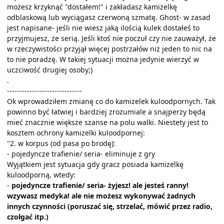
możesz krzyknąć "dostałem!" i zakładasz kamizelkę
odblaskową lub wyciągasz czerwoną szmatę. Ghost- w zasad
jest napisane- jeśli nie wiesz jaką ilością kulek dostałeś to
przyjmujesz, że serią. Jeśli ktoś nie poczuł czy nie zauważył, że
w rzeczywistości przyjął więcej postrzałów niż jeden to nic na
to nie poradzę. W takiej sytuacji można jedynie wierzyć w
uczciwość drugiej osoby;)
.
------------------------------
Ok wprowadziłem zmianę co do kamizelek kuloodpornych. Tak
powinno być łatwiej i bardziej zrozumiale a snajperzy będą
mieć znacznie większe szanse na polu walki. Niestety jest to
kosztem ochrony kamizelki kuloodpornej:
"2. w korpus (od pasa po brodę):
- pojedyncze trafienie/ seria- eliminuje z gry
Wyjątkiem jest sytuacja gdy gracz posiada kamizelkę
kuloodporną, wtedy:
-
pojedyncze trafienie/ seria- żyjesz! ale jesteś ranny!
wzywasz medyka! ale nie możesz wykonywać żadnych
innych czynności (poruszać się, strzelać, mówić przez radio,
czołgać itp.)