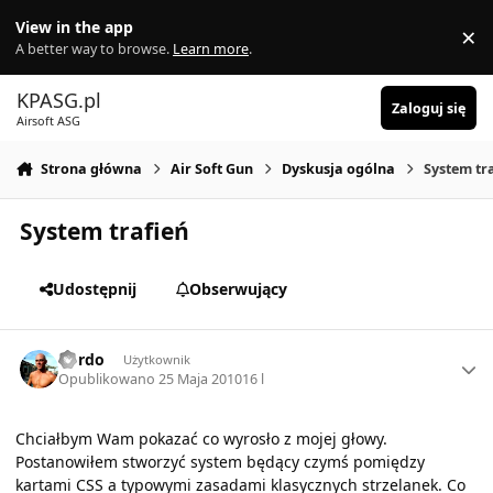
Skocz do zawartości
View in the app
×
Di
A better way to browse.
Learn more
.
KPASG.pl
Zaloguj się
Airsoft ASG
Strona główna
Air Soft Gun
Dyskusja ogólna
System tr
System trafień
Udostępnij
Obserwujący
Author stats
kordo
Użytkownik
Opublikowano
25 Maja 2010
16 l
Chciałbym Wam pokazać co wyrosło z mojej głowy.
Postanowiłem stworzyć system będący czymś pomiędzy
kartami CSS a typowymi zasadami klasycznych strzelanek. Co