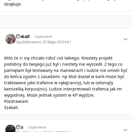
dziękuje.
Author stats
szakall
Użytkownik
Opublikowano
25 Maja 2010
16 l
Miło że ci się chciało robić coś takiego. Niestety projekt
podobny do twojego już był i niestety nie wyszedł. Z tego co
pamiętam był testowany na manewrach i ludzie nie umieli być
do końca zgodni z zasadami. np ktoś dostał w bark-może być
traktowane jako trafienie w rękę(ranny), lub w osłonięty
kamizelką korpus(nic). Ludzie interpretowali trafienia jak im
wygodniej. Może jednak system w KP wyjdzie.
Pozdrawiam
Szakall.
Author stats
Kris
Użytkownik