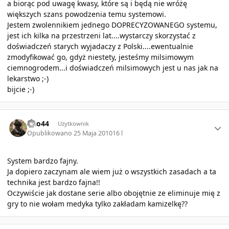
a biorąc pod uwagę kwasy, które są i będą nie wróżę
większych szans powodzenia temu systemowi.
Jestem zwolennikiem jednego DOPRECYZOWANEGO systemu,
jest ich kilka na przestrzeni lat....wystarczy skorzystać z
doświadczeń starych wyjadaczy z Polski....ewentualnie
zmodyfikować go, gdyż niestety, jesteśmy milsimowym
ciemnogrodem...i doświadczeń milsimowych jest u nas jak na
lekarstwo ;-)
bijcie ;-)
Author stats
vito44
Użytkownik
Opublikowano
25 Maja 2010
16 l
System bardzo fajny.
Ja dopiero zaczynam ale wiem już o wszystkich zasadach a ta
technika jest bardzo fajna!!
Oczywiście jak dostane serie albo obojętnie ze eliminuje mię z
gry to nie wołam medyka tylko zakładam kamizelkę??