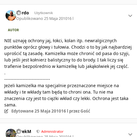
Author stats
kordo
Użytkownik
Opublikowano
25 Maja 2010
16 l
AUTOR
NIE uznaję ochrony jaj, łokci, kolan itp. newralgicznych
punktów oprócz głowy i tułowia. Chodzi o to by jak najbardziej
uprościć tą zasadę. Kamizelka może chronić od pasa do szyji,
lub jeśli jest kołnierz balistyczny to do brody. I tak liczy się
trafienie bezpośrednio w kamizelkę lub jakąkolwiek jej część.
.
------------------------------
Jeżeli kamizelka ma specjalnie przeznaczone miejsce na
wkłady i te wkłady tam będą to chroni ona. Tu nie ma
znaczenia czy jest to ciężki wkład czy lekki. Ochrona jest taka
sama.
Edytowane
25 Maja 2010
16 l
przez Gość
Author stats
JarekM
Administrator
Opublikowano
25 Maja 2010
16 l