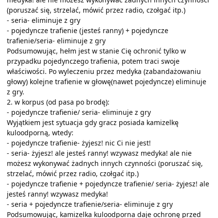
(poruszać się, strzelać, mówić przez radio, czołgać itp.)
- seria- eliminuje z gry
- pojedyncze trafienie (jesteś ranny) + pojedyncze
trafienie/seria- eliminuje z gry
Podsumowując, hełm jest w stanie Cię ochronić tylko w
przypadku pojedynczego trafienia, potem traci swoje
właściwości. Po wyleczeniu przez medyka (zabandażowaniu
głowy) kolejne trafienie w głowę(nawet pojedyncze) eliminuje
z gry.
2. w korpus (od pasa po brodę):
- pojedyncze trafienie/ seria- eliminuje z gry
Wyjątkiem jest sytuacja gdy gracz posiada kamizelkę
kuloodporną, wtedy:
- pojedyncze trafienie- żyjesz! nic Ci nie jest!
- seria- żyjesz! ale jesteś ranny! wzywasz medyka! ale nie
możesz wykonywać żadnych innych czynności (poruszać się,
strzelać, mówić przez radio, czołgać itp.)
- pojedyncze trafienie + pojedyncze trafienie/ seria- żyjesz! ale
jesteś ranny! wzywasz medyka!
- seria + pojedyncze trafienie/seria- eliminuje z gry
Podsumowując, kamizelka kuloodporna daje ochronę przed