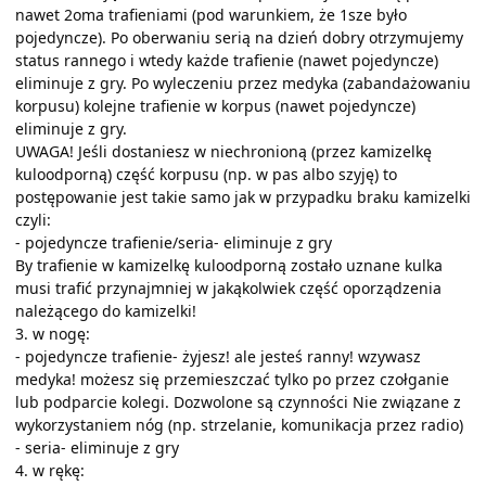
nawet 2oma trafieniami (pod warunkiem, że 1sze było
pojedyncze). Po oberwaniu serią na dzień dobry otrzymujemy
status rannego i wtedy każde trafienie (nawet pojedyncze)
eliminuje z gry. Po wyleczeniu przez medyka (zabandażowaniu
korpusu) kolejne trafienie w korpus (nawet pojedyncze)
eliminuje z gry.
UWAGA! Jeśli dostaniesz w niechronioną (przez kamizelkę
kuloodporną) część korpusu (np. w pas albo szyję) to
postępowanie jest takie samo jak w przypadku braku kamizelki
czyli:
- pojedyncze trafienie/seria- eliminuje z gry
By trafienie w kamizelkę kuloodporną zostało uznane kulka
musi trafić przynajmniej w jakąkolwiek część oporządzenia
należącego do kamizelki!
3. w nogę:
- pojedyncze trafienie- żyjesz! ale jesteś ranny! wzywasz
medyka! możesz się przemieszczać tylko po przez czołganie
lub podparcie kolegi. Dozwolone są czynności Nie związane z
wykorzystaniem nóg (np. strzelanie, komunikacja przez radio)
- seria- eliminuje z gry
4. w rękę: