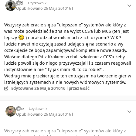
Jed
Użytkownik
Opublikowano
26 Maja 2010
16 l
Wszyscy zabieracie się za "ulepszanie" systemów ale który z
was może powiedzieć że zna na wylot CCS'a lub MCS (ten jest
lepszy
) i brał udział w milsimach z ich użyciem? W KP
ludzie nawet nie czytają zasad udając się na scenario a wy
oczekujecie że będą zapamiętywać kompletnie nowe zasady.
Właśnie dlatego Pit z Krakiem zrobili szkolenie z CCS'a żeby
ludzie powoli się do niego przyzwyczajali i z czasem reagowali
instynktownie a nie " ty jak mam RL to co robie?".
Według mnie przekierujcie ten entuzjazm na tworzenie gier w
istniejących systemach a nie nowych widmowych systemów.
Edytowane
26 Maja 2010
16 l
przez Gość
Author stats
Ace
Użytkownik
Opublikowano
26 Maja 2010
16 l
Wszyscy zabieracie się za "ulepszanie" systemów ale który z