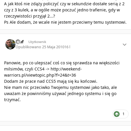
A jak ktoś nie zdąży policzyć czy w sekundzie dostałe serią z 2
czy z 3 kulek, a w ogóle może poczuć jedno trafienie, gdy w
rzeczywistości przyjął 2...?
Ps Ale dodam, że wcale nie jestem przeciwny temu systemowi.
Author stats
rzuf
Użytkownik
Opublikowano
25 Maja 2010
16 l
Panowie, po co ulepszać coś co się sprawdza na większości
milsimów, czyli CCS4 ->
http://weekend-
warriors.pl/viewtopic.php?f=24&t=36
Dodam że prace nad CCS5 mają się ku końcowi.
Nie mam nic przeciwko Twojemu systemowi jako tako, ale
uważam że powinniśmy używać jednego systemu i się go
trzymać.
1
Author stats