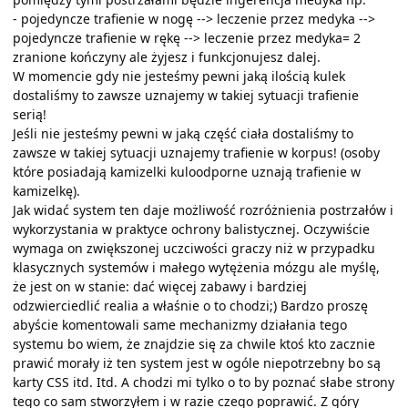
- pojedyncze trafienie w nogę --> leczenie przez medyka -->
pojedyncze trafienie w rękę --> leczenie przez medyka= 2
zranione kończyny ale żyjesz i funkcjonujesz dalej.
W momencie gdy nie jesteśmy pewni jaką ilością kulek
dostaliśmy to zawsze uznajemy w takiej sytuacji trafienie
serią!
Jeśli nie jesteśmy pewni w jaką część ciała dostaliśmy to
zawsze w takiej sytuacji uznajemy trafienie w korpus! (osoby
które posiadają kamizelki kuloodporne uznają trafienie w
kamizelkę).
Jak widać system ten daje możliwość rozróżnienia postrzałów i
wykorzystania w praktyce ochrony balistycznej. Oczywiście
wymaga on zwiększonej uczciwości graczy niż w przypadku
klasycznych systemów i małego wytężenia mózgu ale myślę,
że jest on w stanie: dać więcej zabawy i bardziej
odzwierciedlić realia a właśnie o to chodzi;) Bardzo proszę
abyście komentowali same mechanizmy działania tego
systemu bo wiem, że znajdzie się za chwile ktoś kto zacznie
prawić morały iż ten system jest w ogóle niepotrzebny bo są
karty CSS itd. Itd. A chodzi mi tylko o to by poznać słabe strony
tego co sam stworzyłem i w razie czego poprawić. Z góry