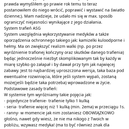
prawda wymyśliłem go prawie rok temu to teraz
postanowiłem do niego wrócić, poprawić i wystawić na światło
dzienne;). Mam nadzieje, że udało mi się w max. sposób
ograniczyć niejasności wynikające z jego działania.
System trafień ASG
System uwzględnia wykorzystywanie medyków a także
oporządzenia ochronnego takiego jak: kamizelki kuloodporne i
hełmy. Ma on zwiększyć realizm walki (np. po przez
wyróżnienie trafionej kończyny oraz skutków danego trafienia)
będąc jednocześnie niezbyt skomplikowanym tak by każdy w
miarę szybko go załapał i by dawał przy tym jak najwięcej
zabawy. Jest to najbardziej uproszczona wersja, taka baza pod
ewentualne rozwinięcia, które jeśli system wypali, zostaną
może(jeśli będzie taka potrzeba) wprowadzone w życie.
Podstawowe zasady trafień:
W systemie tym wyróżniamy takie pojęcia jak:
- pojedyncze trafienie- trafienie tylko 1 kulką
- seria- trafienie więcej niż 1 kulką (min. 2ema) w przeciągu 1s.
- ranny- w momencie jak nim zostaniesz OBOWIĄZKOWO
głośno, nawet gdy wiesz, że nie ma nikogo z Twoich w
pobliżu, wzywasz medyka! (ma to być również znak dla