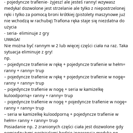
- pojedyncze trafienie- żyjesz! ale jesteś ranny! wzywasz
medyka! dozwolone jest strzelanie ale tylko z niepostrzelonej
ręki i tylko za pomocą broni krótkiej (pistolety maszynowe już
nie wchodzą w rachubę) Trafiona ręka staje się niezdatna do
użycia
- seria- eliminuje z gry
UWAGA!
Nie można być rannym w 2 lub więcej części ciała na raz. Taka
sytuacja eliminuje z gry!
np.
– pojedyncze trafienie w rękę + pojedyncze trafienie w hełm=
ranny + ranny= trup
– pojedyncze trafienie w rękę + pojedyncze trafienie w nogę=
ranny + ranny= trup
– pojedyncze trafienie w nogę + seria w kamizelkę
kuloodporną= ranny + ranny= trup
– pojedyncze trafienie w nogę + pojedyncze trafienie w nogę=
ranny + ranny= trup
– seria w kamizelkę kuloodporną + pojedyncze trafienie w
hełm= ranny + ranny= trup
Posiadanie np. 2 zranionych części ciała jest dozwolone gdy
pomiędzy tymi postrzałami będzie ingerencja medyka np.