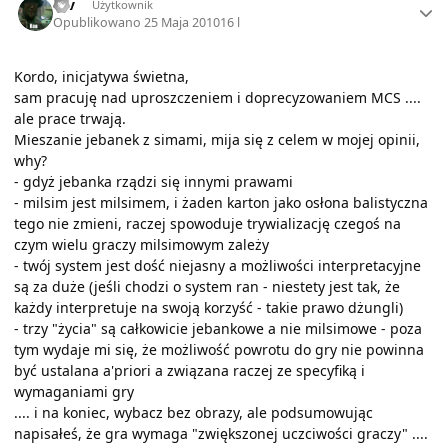
rav
Użytkownik
Opublikowano
25 Maja 2010
16 l
Kordo, inicjatywa świetna,
sam pracuję nad uproszczeniem i doprecyzowaniem MCS ....
ale prace trwają.
Mieszanie jebanek z simami, mija się z celem w mojej opinii,
why?
- gdyż jebanka rządzi się innymi prawami
- milsim jest milsimem, i żaden karton jako osłona balistyczna
tego nie zmieni, raczej spowoduje trywializację czegoś na
czym wielu graczy milsimowym zależy
- twój system jest dość niejasny a możliwości interpretacyjne
są za duże (jeśli chodzi o system ran - niestety jest tak, że
każdy interpretuje na swoją korzyść - takie prawo dżungli)
- trzy "życia" są całkowicie jebankowe a nie milsimowe - poza
tym wydaje mi się, że możliwość powrotu do gry nie powinna
być ustalana a'priori a związana raczej ze specyfiką i
wymaganiami gry
.... i na koniec, wybacz bez obrazy, ale podsumowując
napisałeś, że gra wymaga "zwiększonej uczciwości graczy" ....