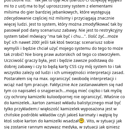
mi to z ust) ma to być uproszczony system z elementami
milsima do gier bardziej jebankowych, które występują
zdecydowanie częściej niż milsimy i przyciągają znacznie
więcej ludzi. Jest to system, który można zmodyfikować tak by
pasował pod dany scenariusz zabawy. Nie jest to restrykcyjny
system tabel mówiący "ma tak być i chu...". Ilość żyć...może
być ich nawet 200! jeśli tak ktoś tworząc scenariusz sobie
wymyśli i będzie chciał użyć mojego systemu do tego to może
tak zrobić! Nie biorę praw autorskich od tego co stworzyłem.
Uczciwość graczy była, jest i będzie zawsze podstawą do
dobrej zabawy i czy to będą karty CSS czy mój system to i tak
wszystko zależy od ludzi i ich umiejętności interpretacji zasad.
Postarałem się na max. ograniczyć swobodę interpretacji i
wciąż nad tym pracuje. Faktycznie Ace zastanawiałem się nad
tym co napisałeś o snajperach...mogą mieć ciężko i tak myślę
czy ochrony kamizelki kuloodpornej nie ograniczyć. Właśnie co
do kamizelek...karton zamiast wkładu balistycznego miał być
tylko przykładem:/ większość kamizelek wyposażona jest w
chińskie podróbki wkładów czyli jakieś karimaty i wątpię by
ktoś sobie karton do kamizelki wsadzał
. Vito, w sytuacji jak
się zostanie rannym wzywasz medyka, w sytuacji jak giniesz