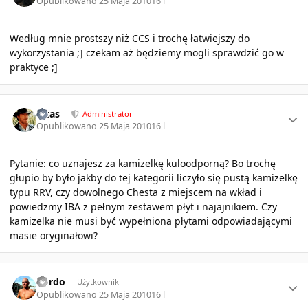
Opublikowano
25 Maja 2010
16 l
Według mnie prostszy niż CCS i trochę łatwiejszy do
wykorzystania ;] czekam aż będziemy mogli sprawdzić go w
praktyce ;]
Author stats
Pitas
Administrator
Opublikowano
25 Maja 2010
16 l
Pytanie: co uznajesz za kamizelkę kuloodporną? Bo trochę
głupio by było jakby do tej kategorii liczyło się pustą kamizelkę
typu RRV, czy dowolnego Chesta z miejscem na wkład i
powiedzmy IBA z pełnym zestawem płyt i najajnikiem. Czy
kamizelka nie musi być wypełniona płytami odpowiadającymi
masie oryginałowi?
Author stats
kordo
Użytkownik
Opublikowano
25 Maja 2010
16 l