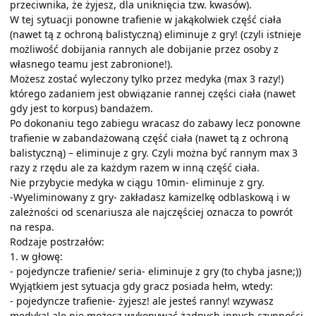
przeciwnika, że żyjesz, dla uniknięcia tzw. kwasów).
W tej sytuacji ponowne trafienie w jakąkolwiek część ciała
(nawet tą z ochroną balistyczną) eliminuje z gry! (czyli istnieje
możliwość dobijania rannych ale dobijanie przez osoby z
własnego teamu jest zabronione!).
Możesz zostać wyleczony tylko przez medyka (max 3 razy!)
którego zadaniem jest obwiązanie rannej części ciała (nawet
gdy jest to korpus) bandażem.
Po dokonaniu tego zabiegu wracasz do zabawy lecz ponowne
trafienie w zabandażowaną część ciała (nawet tą z ochroną
balistyczną) – eliminuje z gry. Czyli można być rannym max 3
razy z rzędu ale za każdym razem w inną część ciała.
Nie przybycie medyka w ciągu 10min- eliminuje z gry.
-Wyeliminowany z gry- zakładasz kamizelkę odblaskową i w
zależności od scenariusza ale najczęściej oznacza to powrót
na respa.
Rodzaje postrzałów:
1. w głowę:
- pojedyncze trafienie/ seria- eliminuje z gry (to chyba jasne;))
Wyjątkiem jest sytuacja gdy gracz posiada hełm, wtedy:
- pojedyncze trafienie- żyjesz! ale jesteś ranny! wzywasz
medyka! ale nie możesz wykonywać żadnych innych czynności