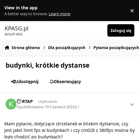
Skocz do zawartości
View in the app
×
Di
A better way to browse.
Learn more
.
KPASG.pl
Zaloguj się
Airsoft ASG
Strona główna
Dla początkujących
Pytania początkującyc
budynki, krótkie dystanse
Udostępnij
Obserwujący
Author stats
KYRTAP
Użytkownik
Opublikowano
19 Czerwca 2024
2 l
Mam pytanie, dotyczące strzelanek w bliskim dystansie, czy
jest jakiś limit fps w budynkach i czy cm028 z 380fps można by
było chodzić po budynkach?