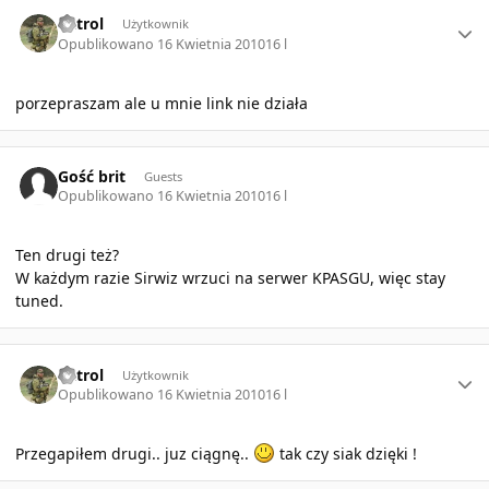
Author stats
Patrol
Użytkownik
Opublikowano
16 Kwietnia 2010
16 l
porzepraszam ale u mnie link nie działa
Gość brit
Guests
Opublikowano
16 Kwietnia 2010
16 l
Ten drugi też?
W każdym razie Sirwiz wrzuci na serwer KPASGU, więc stay
tuned.
Author stats
Patrol
Użytkownik
Opublikowano
16 Kwietnia 2010
16 l
Przegapiłem drugi.. juz ciągnę..
tak czy siak dzięki !