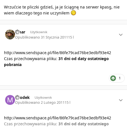
Wrzućcie te pliczki gdzieś, ja je ściągnę na serwer kpasg, nie
wiem dlaczego tego nie uczyniłem
Author stats
amar
Użytkownik
Opublikowano
31 Stycznia 2011
15 l
http://www.sendspace.pl/file/86fe79cad76be3edbf93e42
Czas przechowywania pliku:
31 dni od daty ostatniego
pobrania
1
Author stats
Miodek
Użytkownik
Opublikowano
2 Lutego 2011
15 l
http://www.sendspace.pl/file/86fe79cad76be3edbf93e42
Czas przechowywania pliku:
31 dni od daty ostatniego