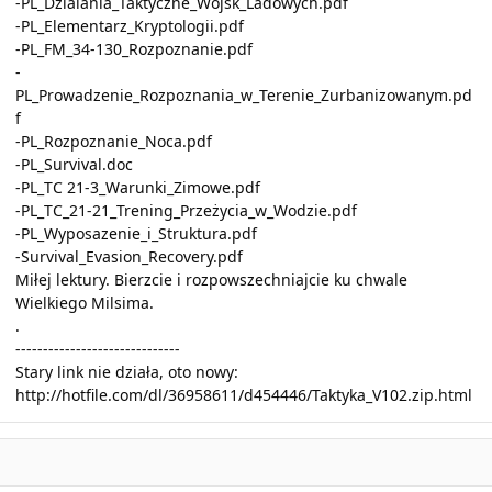
-PL_Dzialania_Taktyczne_Wojsk_Ladowych.pdf
-PL_Elementarz_Kryptologii.pdf
-PL_FM_34-130_Rozpoznanie.pdf
-
PL_Prowadzenie_Rozpoznania_w_Terenie_Zurbanizowanym.pd
f
-PL_Rozpoznanie_Noca.pdf
-PL_Survival.doc
-PL_TC 21-3_Warunki_Zimowe.pdf
-PL_TC_21-21_Trening_Przeżycia_w_Wodzie.pdf
-PL_Wyposazenie_i_Struktura.pdf
-Survival_Evasion_Recovery.pdf
Miłej lektury. Bierzcie i rozpowszechniajcie ku chwale
Wielkiego Milsima.
.
------------------------------
Stary link nie działa, oto nowy:
http://hotfile.com/dl/36958611/d454446/Taktyka_V102.zip.html