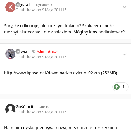
krystal
Użytkownik
Opublikowano
9 Maja 2011
15 l
Sory, że odkopuje, ale co z tym linkiem? Szukałem, może
niezbyt skutecznie i nie znalazłem. Mógłby ktoś podlinkować?
Author stats
sirwiz
Administrator
Opublikowano
9 Maja 2011
15 l
http://www.kpasg.net/download/taktyka_v102.zip
(252MB)
1
Gość brit
Guests
Opublikowano
9 Maja 2011
15 l
Na moim dysku przebywa nowa, nieznacznie rozszerzona