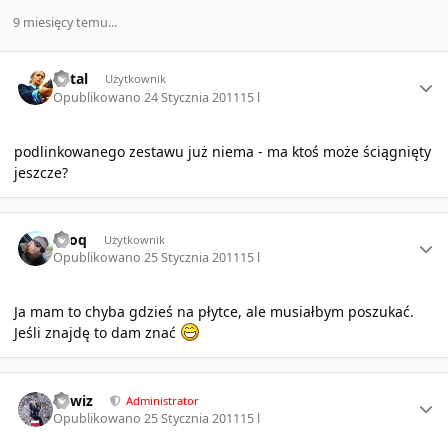
9 miesięcy temu...
Author stats
Retal
Użytkownik
Opublikowano
24 Stycznia 2011
15 l
podlinkowanego zestawu już niema - ma ktoś może ściągnięty
jeszcze?
Author stats
Rzoq
Użytkownik
Opublikowano
25 Stycznia 2011
15 l
Ja mam to chyba gdzieś na płytce, ale musiałbym poszukać.
Jeśli znajdę to dam znać
Author stats
sirwiz
Administrator
Opublikowano
25 Stycznia 2011
15 l