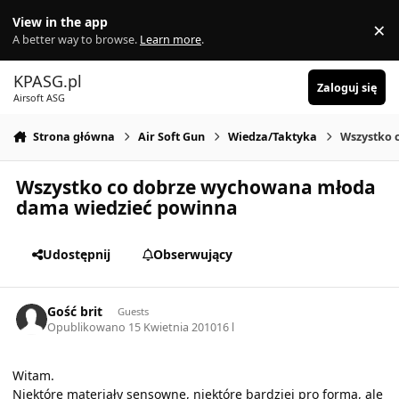
Skocz do zawartości
View in the app
×
Di
A better way to browse.
Learn more
.
KPASG.pl
Zaloguj się
Airsoft ASG
Strona główna
Air Soft Gun
Wiedza/Taktyka
Wszystko 
Wszystko co dobrze wychowana młoda
dama wiedzieć powinna
Udostępnij
Obserwujący
Gość brit
Guests
Opublikowano
15 Kwietnia 2010
16 l
Witam.
Niektóre materiały sensowne, niektóre bardziej pro forma, ale