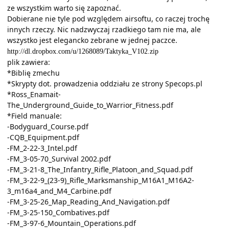
ze wszystkim warto się zapoznać.
Dobierane nie tyle pod względem airsoftu, co raczej trochę
innych rzeczy. Nic nadzwyczaj rzadkiego tam nie ma, ale
wszystko jest elegancko zebrane w jednej paczce.
http://dl.dropbox.com/u/1268089/Taktyka_V102.zip
plik zawiera:
*Biblię zmechu
*Skrypty dot. prowadzenia oddziału ze strony Specops.pl
*Ross_Enamait-
The_Underground_Guide_to_Warrior_Fitness.pdf
*Field manuale:
-Bodyguard_Course.pdf
-CQB_Equipment.pdf
-FM_2-22-3_Intel.pdf
-FM_3-05-70_Survival 2002.pdf
-FM_3-21-8_The_Infantry_Rifle_Platoon_and_Squad.pdf
-FM_3-22-9_(23-9)_Rifle_Marksmanship_M16A1_M16A2-
3_m16a4_and_M4_Carbine.pdf
-FM_3-25-26_Map_Reading_And_Navigation.pdf
-FM_3-25-150_Combatives.pdf
-FM_3-97-6_Mountain_Operations.pdf