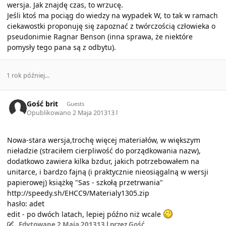
wersja. Jak znajdę czas, to wrzucę.
Jeśli ktoś ma pociąg do wiedzy na wypadek W, to tak w ramach
ciekawostki proponuję się zapoznać z twórczością człowieka o
pseudonimie Ragnar Benson (inna sprawa, że niektóre
pomysły tego pana są z odbytu).
1 rok później...
Gość brit
Guests
Opublikowano
2 Maja 2013
13 l
Nowa-stara wersja,trochę więcej materiałów, w większym
nieładzie (straciłem cierpliwość do porządkowania nazw),
dodatkowo zawiera kilka bzdur, jakich potrzebowałem na
unitarce, i bardzo fajną (i praktycznie nieosiągalną w wersji
papierowej) książkę "Sas - szkołą przetrwania"
http://speedy.sh/EHCC9/Materialy1305.zip
hasło: adet
edit - po dwóch latach, lepiej późno niż wcale
Edytowane
2 Maja 2013
13 l
przez Gość