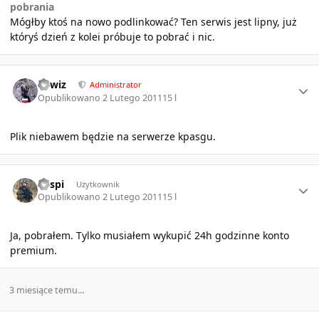
pobrania
Mógłby ktoś na nowo podlinkować? Ten serwis jest lipny, już
któryś dzień z kolei próbuje to pobrać i nic.
Author stats
sirwiz
Administrator
Opublikowano
2 Lutego 2011
15 l
Plik niebawem będzie na serwerze kpasgu.
Author stats
Vespi
Użytkownik
Opublikowano
2 Lutego 2011
15 l
Ja, pobrałem. Tylko musiałem wykupić 24h godzinne konto
premium.
3 miesiące temu...
Author stats