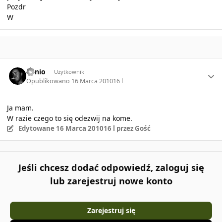
Pozdr
W
Author stats
Kynio
Użytkownik
Opublikowano
16 Marca 2010
16 l
Ja mam.
W razie czego to się odezwij na kome.
Edytowane
16 Marca 2010
16 l
przez Gość
Jeśli chcesz dodać odpowiedź, zaloguj się
lub zarejestruj nowe konto
Zarejestruj się