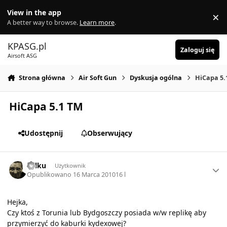
Skocz do zawartości
View in the app
×
Di
A better way to browse.
Learn more
.
KPASG.pl
Zaloguj się
Airsoft ASG
Strona główna
Air Soft Gun
Dyskusja ogólna
HiCapa 5.
HiCapa 5.1 TM
Udostępnij
Obserwujący
Author stats
wilku
Użytkownik
Opublikowano
16 Marca 2010
16 l
Hejka,
Czy ktoś z Torunia lub Bydgoszczy posiada w/w replikę aby
przymierzyć do kaburki kydexowej?