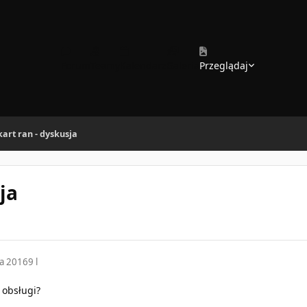
Forum
Teamy
Kalendarz
Galeria
Przeglądaj
art ran - dyskusja
ja
da 2016
9 l
o obsługi?