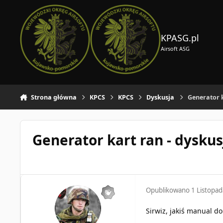
Skocz do zawartości
KPASG.pl
Airsoft ASG
Strona główna
KPCS
KPCS
Dyskusja
Generator k
Generator kart ran - dyskus
Opublikowano
1 Listopa
Sirwiz, jakiś manual d