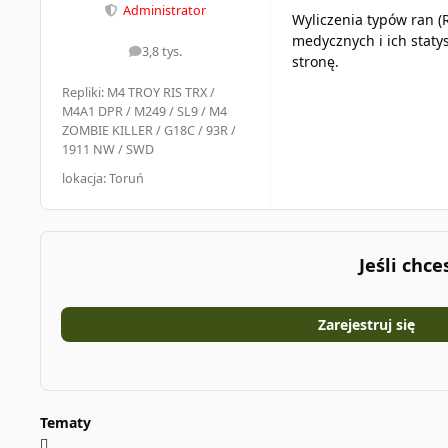
Administrator
Wyliczenia typów ran (
medycznych i ich statys
3,8 tys.
odpowiedzi
stronę.
Repliki: M4 TROY RIS TRX /
M4A1 DPR / M249 / SL9 / M4
ZOMBIE KILLER / G18C / 93R /
1911 NW / SWD
lokacja: Toruń
Jeśli chc
Zarejestruj się
Tematy