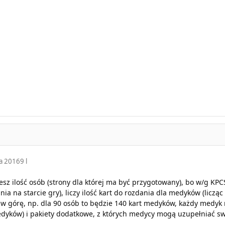
da 2016
9 l
sz ilość osób (strony dla której ma być przygotowany), bo w/g KPCS
ania na starcie gry), liczy ilość kart do rozdania dla medyków (licz
w górę, np. dla 90 osób to będzie 140 kart medyków, każdy medyk
dyków) i pakiety dodatkowe, z których medycy mogą uzupełniać sw