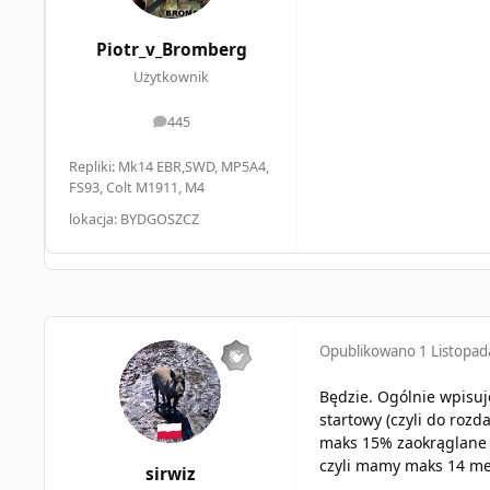
Piotr_v_Bromberg
Użytkownik
445
odpowiedzi
Repliki: Mk14 EBR,SWD, MP5A4,
FS93, Colt M1911, M4
lokacja: BYDGOSZCZ
Opublikowano
1 Listopa
Będzie. Ogólnie wpisuje
startowy (czyli do rozd
maks 15% zaokrąglane 
czyli mamy maks 14 me
sirwiz