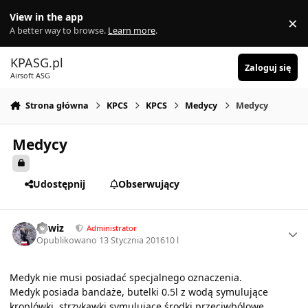
Skocz do zawartości
View in the app
×
Di
A better way to browse.
Learn more
.
KPASG.pl
Zaloguj się
Airsoft ASG
Strona główna
KPCS
KPCS
Medycy
Medycy
Medycy
Udostępnij
Obserwujący
Author stats
sirwiz
Administrator
Opublikowano
13 Stycznia 2016
10 l
Medyk nie musi posiadać specjalnego oznaczenia.
Medyk posiada bandaże, butelki 0.5l z wodą symulujące
kroplówki, strzykawki symulujące środki przeciwbólowe