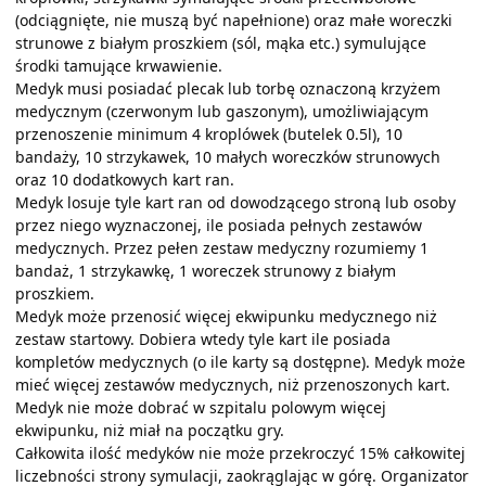
(odciągnięte, nie muszą być napełnione) oraz małe woreczki
strunowe z białym proszkiem (sól, mąka etc.) symulujące
środki tamujące krwawienie.
Medyk musi posiadać plecak lub torbę oznaczoną krzyżem
medycznym (czerwonym lub gaszonym), umożliwiającym
przenoszenie minimum 4 kroplówek (butelek 0.5l), 10
bandaży, 10 strzykawek, 10 małych woreczków strunowych
oraz 10 dodatkowych kart ran.
Medyk losuje tyle kart ran od dowodzącego stroną lub osoby
przez niego wyznaczonej, ile posiada pełnych zestawów
medycznych. Przez pełen zestaw medyczny rozumiemy 1
bandaż, 1 strzykawkę, 1 woreczek strunowy z białym
proszkiem.
Medyk może przenosić więcej ekwipunku medycznego niż
zestaw startowy. Dobiera wtedy tyle kart ile posiada
kompletów medycznych (o ile karty są dostępne). Medyk może
mieć więcej zestawów medycznych, niż przenoszonych kart.
Medyk nie może dobrać w szpitalu polowym więcej
ekwipunku, niż miał na początku gry.
Całkowita ilość medyków nie może przekroczyć 15% całkowitej
liczebności strony symulacji, zaokrąglając w górę. Organizator