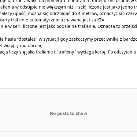
nuje tą broń z walki do momentu "odebrania" innej broni osobie w s
rafienia w odstępie nie większym niż 1 sek) liczone jest jako jedno tr
ależy upaść, można się odczołgać do 4 metrów, oznaczyć się czer
 karty trafienie automatycznie uznawane jest za KIA.
 nie w serii liczone jest jako oddzielne trafienie. Oznacza to przej
ie hasła "dostałeś" w sytuacji gdy zaskoczymy przeciwnika z bardzo 
liwiający mu obronę.
acja liczy się jako trafienie i "trafiony" wyciąga kartę. Po odczytan
No posts to show