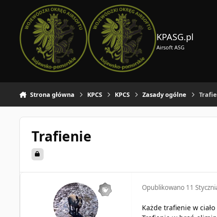
Skocz do zawartości
KPASG.pl
Airsoft ASG
Strona główna
KPCS
KPCS
Zasady ogólne
Trafie
Trafienie
Opublikowano
11 Styczn
Każde trafienie w ciało