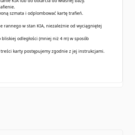
tanie KIA lub do dotarcia do własnej bazy.
afienie.
woną szmata i odplombować kartę trafień.
ście rannego w stan KIA, niezależnie od wyciągniętej
bliskiej odległości (mniej niż 4 m) w sposób
iu treści karty postępujemy zgodnie z jej instrukcjami.