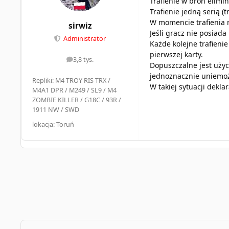
Trafienie w broń elimi
Trafienie jedną serią (t
W momencie trafienia n
sirwiz
Jeśli gracz nie posiada
Administrator
Każde kolejne trafienie
pierwszej karty.
3,8 tys.
odpowiedzi
Dopuszczalne jest użyc
jednoznacznie uniemoż
Repliki: M4 TROY RIS TRX /
W takiej sytuacji deklar
M4A1 DPR / M249 / SL9 / M4
ZOMBIE KILLER / G18C / 93R /
1911 NW / SWD
lokacja: Toruń