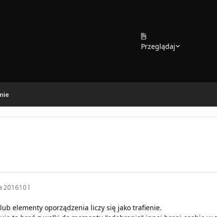
Forum
Teamy
Kalendarz
Galeria
Przeglądaj
nie
ia 2016
10 l
 lub elementy oporządzenia liczy się jako trafienie.