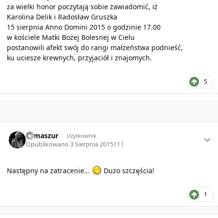
za wielki honor poczytają sobie zawiadomić, iż
Karolina Delik i Radosław Gruszka
15 sierpnia Anno Domini 2015 o godzinie 17.00
w kościele Matki Bożej Bolesnej w Cielu
postanowili afekt swój do rangi małżeństwa podnieść,
ku uciesze krewnych, przyjaciół i znajomych.
5
Author stats
Tomaszur
Użytkownik
Opublikowano
3 Sierpnia 2015
11 l
Następny na zatracenie...
Dużo szczęścia!
1