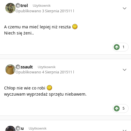
Author stats
Patrol
Użytkownik
Opublikowano
3 Sierpnia 2015
11 l
A czemu ma mieć lepiej niż reszta
Niech się żeni..
1
Author stats
Dassault
Użytkownik
Opublikowano
4 Sierpnia 2015
11 l
Chłop nie wie co robi
wyczuwam wyprzedaż sprzętu niebawem.
5
Author stats
Lisu
Użytkownik