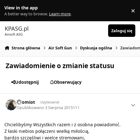
Skocz do zawartości
View in the app
×
Di
A better way to browse.
Learn more
.
KPASG.pl
Zaloguj się
Airsoft ASG
Strona główna
Air Soft Gun
Dyskusja ogólna
Zawiadomi
Zawiadomienie o zmianie statusu
Udostępnij
Obserwujący
Author stats
falomiot
Użytkownik
Opublikowano
3 Sierpnia 2015
11 l
Chcielibyśmy Wszystkich razem i z osobna powiadomić.
Z łaski niebios połączeni wielką miłością,
bardzo szczęśliwi i wielce stremowani,