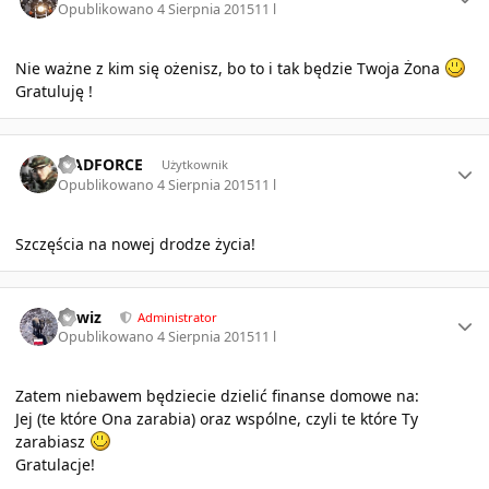
Opublikowano
4 Sierpnia 2015
11 l
Nie ważne z kim się ożenisz, bo to i tak będzie Twoja Żona
Gratuluję !
Author stats
MADFORCE
Użytkownik
Opublikowano
4 Sierpnia 2015
11 l
Szczęścia na nowej drodze życia!
Author stats
sirwiz
Administrator
Opublikowano
4 Sierpnia 2015
11 l
Zatem niebawem będziecie dzielić finanse domowe na:
Jej (te które Ona zarabia) oraz wspólne, czyli te które Ty
zarabiasz
Gratulacje!