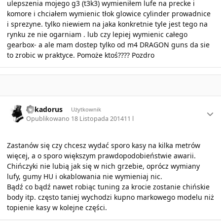
ulepszenia mojego g3 (t3k3) wymieniłem lufe na precke i
komore i chciałem wymienic tłok glowice cylinder prowadnice
i sprezyne. tylko niewiem na jaka konkretnie tyle jest tego na
rynku ze nie ogarniam . lub czy lepiej wymienic całego
gearbox- a ale mam dostep tylko od m4 DRAGON guns da sie
to zrobic w praktyce. Pomoże ktoś???? Pozdro
Author stats
Mikadorus
Użytkownik
Opublikowano
18 Listopada 2014
11 l
Zastanów się czy chcesz wydać sporo kasy na kilka metrów
więcej, a o sporo większym prawdopodobieństwie awarii.
Chińczyki nie lubią jak się w nich grzebie, oprócz wymiany
lufy, gumy HU i okablowania nie wymieniaj nic.
Bądź co bądź nawet robiąc tuning za krocie zostanie chińskie
body itp. często taniej wychodzi kupno markowego modelu niż
topienie kasy w kolejne części.