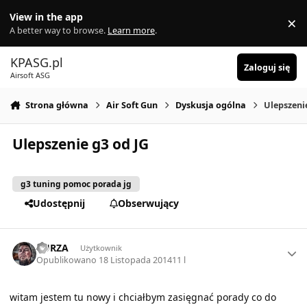
Skocz do zawartości
View in the app
×
Di
A better way to browse.
Learn more
.
KPASG.pl
Zaloguj się
Airsoft ASG
Strona główna
Air Soft Gun
Dyskusja ogólna
Ulepszeni
Ulepszenie g3 od JG
g3 tuning pomoc porada jg
Udostępnij
Obserwujący
Author stats
BURZA
Użytkownik
Opublikowano
18 Listopada 2014
11 l
witam jestem tu nowy i chciałbym zasięgnać porady co do