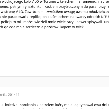
gi wędrującego koło V LO w Toruniu z kałachem na ramieniu, napra
ieniu, pełnym rynsztunku i kaskiem przytroczonym do pasa, przy ro
ę w stronę V LO. Zawróciłem i zwróciłem uwagę owemu młodzieńcow
ak nie paradować z repliką, on z uśmiechem na twarzy odrzekł: NIE
 a policja to mi "może" widzieli mnie wiele razy i nawet spisywali.
ch go ode mnie serdecznie pozdrowi kopem w tyłek....
rnika 2014
11 l
 "koledze" spotkania z patrolem który mnie legitymował dwa dni t