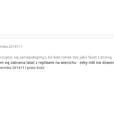
rnika 2014
11 l
czujesz się zaniepokojony:), bo koło ronda stoi jakiś facet z bronią
m się zabrania latać z replikami na wierzchu - żeby nikt nie dzwonił
iernika 2014
11 l
przez Gość