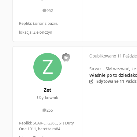
952
odpowiedzi
Repliki: Łorior z bazin.
lokacja: Zielonczyn
Opublikowano
11 Paździe
Sirwiz - SM wezwać, że 
Właśnie po to dzieciako
Edytowane
11 Paźdz
Zet
Użytkownik
255
odpowiedzi
Repliki: SCAR-L, G36C, STI Duty
One 1911, beretta m84