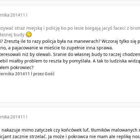
rnika 2014
11 l
ywać straż miejską i policję bo po lesie biegają jacyś faceci z broni
własnej budy
? Zresztą ile to razy policja była na manewrach? Wczoraj tylko się p
edno, a pajacowanie w mieście to zupełnie inna sprawa.
nteresowali niż by olewali. Sranie do własnej budy to raczej chodz
ebil miałby problem to reszta by pomyślała. A tak to ludziska widz
ałem pokrowiec?
iernika 2014
11 l
przez Gość
rnika 2014
11 l
nakazuje mimo zatyczek czy końcówek luf, tłumików malowanych n
icjant zacznie strzelać. Ja może i pokrowca nie mam ale replikę no