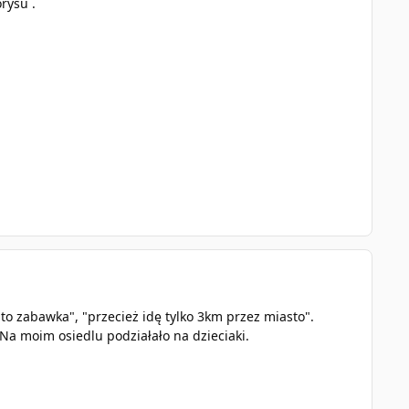
rysu .
e to zabawka", "przecież idę tylko 3km przez miasto".
. Na moim osiedlu podziałało na dzieciaki.