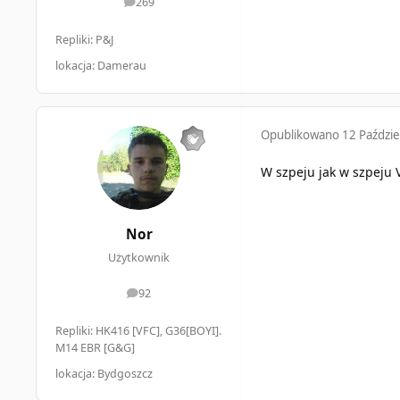
269
odpowiedzi
Repliki: P&J
lokacja: Damerau
Opublikowano
12 Paździe
W szpeju jak w szpeju 
Nor
Użytkownik
92
odpowiedzi
Repliki: HK416 [VFC], G36[BOYI].
M14 EBR [G&G]
lokacja: Bydgoszcz