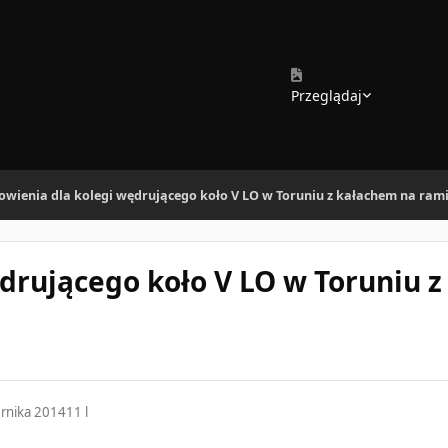
Forum
Teamy
Kalendarz
Galeria
Przeglądaj
owienia dla kolegi wędrującego koło V LO w Toruniu z kałachem na ram
drującego koło V LO w Toruniu z
ernika 2014
11 l