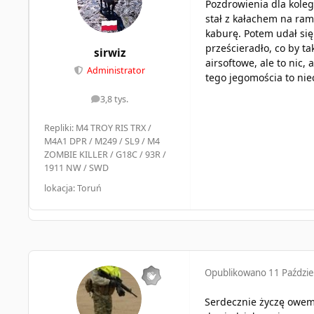
Pozdrowienia dla kole
stał z kałachem na ram
kaburę. Potem udał si
prześcieradło, co by t
sirwiz
airsoftowe, ale to nic,
Administrator
tego jegomościa to nie
3,8 tys.
odpowiedzi
Repliki: M4 TROY RIS TRX /
M4A1 DPR / M249 / SL9 / M4
ZOMBIE KILLER / G18C / 93R /
1911 NW / SWD
lokacja: Toruń
Opublikowano
11 Paździe
Serdecznie życzę owemu