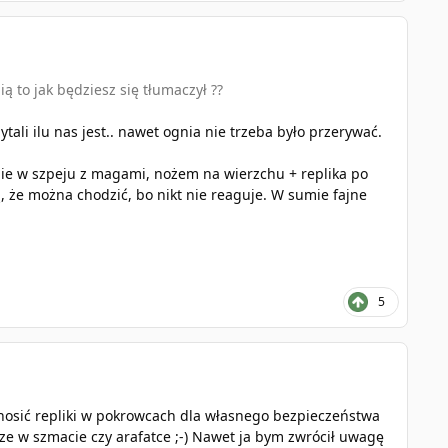
ą to jak będziesz się tłumaczył ??
ytali ilu nas jest.. nawet ognia nie trzeba było przerywać.
enie w szpeju z magami, nożem na wierzchu + replika po
ą, że można chodzić, bo nikt nie reaguje. W sumie fajne
5
osić repliki w pokrowcach dla własnego bezpieczeństwa
sze w szmacie czy arafatce ;-) Nawet ja bym zwrócił uwagę