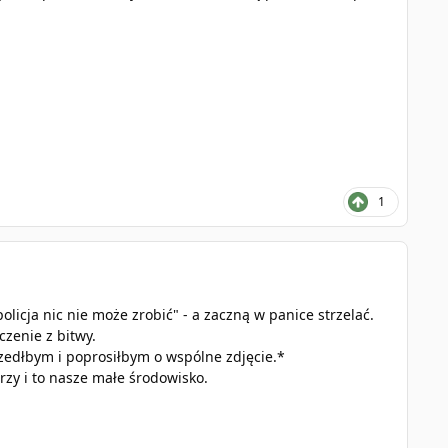
1
policja nic nie może zrobić" - a zaczną w panice strzelać.
zenie z bitwy.
szedłbym i poprosiłbym o wspólne zdjęcie.*
rzy i to nasze małe środowisko.