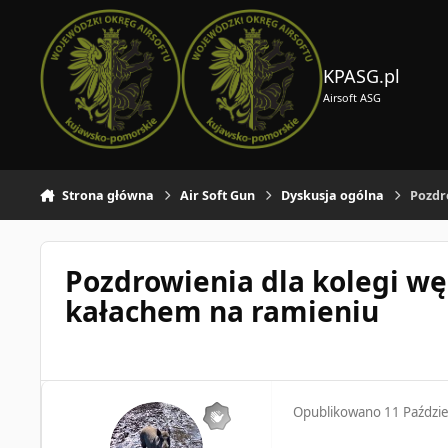
Skocz do zawartości
KPASG.pl
Airsoft ASG
Strona główna
Air Soft Gun
Dyskusja ogólna
Pozdr
Pozdrowienia dla kolegi wę
kałachem na ramieniu
Opublikowano
11 Paździ