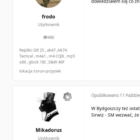
dowiedziałem się co zn
frodo
Użytkownik
480
odpowiedzi
Repliki: GR 25 , ak47 ,AK74
Tactical , m4a1 , m4 CQB , mp5
sd6 , glock 18C ,S&W 40F
lokacja: torun-przysiek
Opublikowano
11 Paździe
W Bydgoszczy też ostatn
Sirwiz - SM wezwać, że 
Mikadorus
Użytkownik