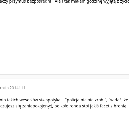
aczy przymus bezpośredni . Ale i tak miałem godzinę wyjętą z życio
rnika 2014
11 l
io takich wesołków się spotyka... "policja nic nie zrobi", "widać, ż
czujesz się zaniepokojony:), bo koło ronda stoi jakiś facet z bronią