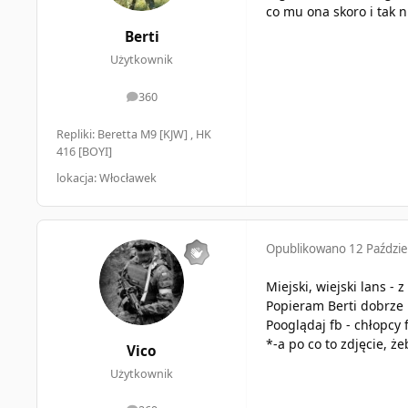
co mu ona skoro i tak n
Berti
Użytkownik
360
odpowiedzi
Repliki: Beretta M9 [KJW] , HK
416 [BOYI]
lokacja: Włocławek
Opublikowano
12 Paździe
Miejski, wiejski lans - 
Popieram Berti dobrze 
Pooglądaj fb - chłopcy
*-a po co to zdjęcie, 
Vico
Użytkownik