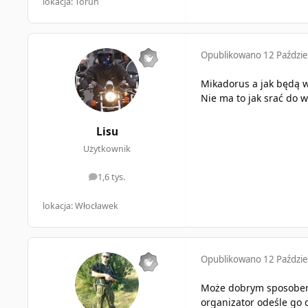
lokacja: Toruń
Opublikowano
12 Paździe
Mikadorus a jak będą wz
Nie ma to jak srać do 
Lisu
Użytkownik
1,6 tys.
odpowiedzi
lokacja: Włocławek
Opublikowano
12 Paździe
Może dobrym sposobem n
organizator odeśle go 