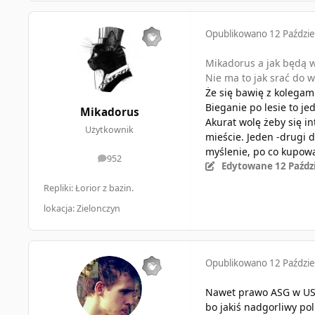
Opublikowano
12 Paździe
Mikadorus a jak będą wz
Nie ma to jak srać do 
Że się bawię z kolegami
Bieganie po lesie to j
Mikadorus
Akurat wolę żeby się i
Użytkownik
mieście. Jeden -drugi d
myślenie, po co kupow
952
odpowiedzi
Edytowane
12 Paźdz
Repliki: Łorior z bazin.
lokacja: Zielonczyn
Opublikowano
12 Paździe
Nawet prawo ASG w US 
bo jakiś nadgorliwy pol