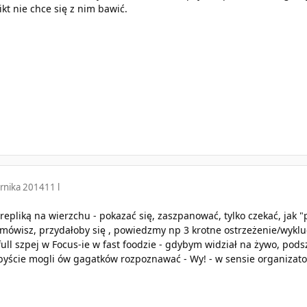
ikt nie chce się z nim bawić.
rnika 2014
11 l
z repliką na wierzchu - pokazać się, zaszpanować, tylko czekać, jak "
mówisz, przydałoby się , powiedzmy np 3 krotne ostrzeżenie/wykluc
 full szpej w Focus-ie w fast foodzie - gdybym widział na żywo, pod
żebyście mogli ów gagatków rozpoznawać - Wy! - w sensie organizato