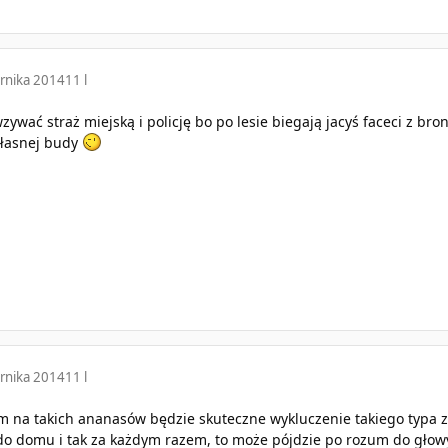
rnika 2014
11 l
ywać straż miejską i policję bo po lesie biegają jacyś faceci z broni
własnej budy
rnika 2014
11 l
a takich ananasów będzie skuteczne wykluczenie takiego typa ze 
do domu i tak za każdym razem, to może pójdzie po rozum do głowy 