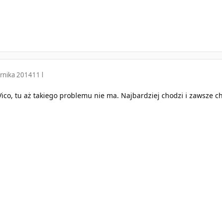
rnika 2014
11 l
Vico, tu aż takiego problemu nie ma. Najbardziej chodzi i zawsze c