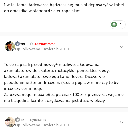
I w tej taniej ładowarce będziesz się musiał doposażyć w kabel
do gniazdka w standardzie europejskim.
1
Author stats
Pitas
Administrator
Opublikowano
3 Kwietnia 2013
13 l
To co napisali przedmówcy+ możliwość ładowania
akumulatorów do skutera, motocyklu, ponoć ktoś kiedyś
ładował akumulator swojego Land Rovera Dicovery o
pseudonimie Stefan Imaxem. (ktosiu popraw mnie czy to był
imax czy coś innego)
Za używanego Imaxa b6 zapłacisz ~100 zł z przesyłką, więc nie
ma tragedii a komfort użytkowania jest dużo większy.
Author stats
Dale
Użytkownik
Opublikowano
3 Kwietnia 2013
13 l