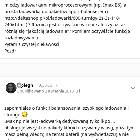
miedzy ładowarkami mikroprocesorowymi (np. Imax B6), a
prostą ładowarką do pakietów lipo z balanserem (
http://deltashop.pl/pl/ladowarki/600-turnigy-2s-3s-110-
240v.html
) ? Różnica jest oczywiście w cenie ale czy aż tak
różnią się "jakością ładowania"? Pomijam oczywiście funkcję
rozładowywania.
Pytam z czystej ciekawości.
Pozdr
Author stats
szpiegh
Użytkownik
Opublikowano
3 Kwietnia 2013
13 l
zapomniałeś o funkcji balansowania, szybkiego ładowania i
storage
IMax np nie jest ładowarką dedykowaną tylko li-po ...
obsługuje wszystkie pakiety których używamy w asg, poza tym
masz pełną wiedzę na temat baterii (na wyświetlaczu) a nie