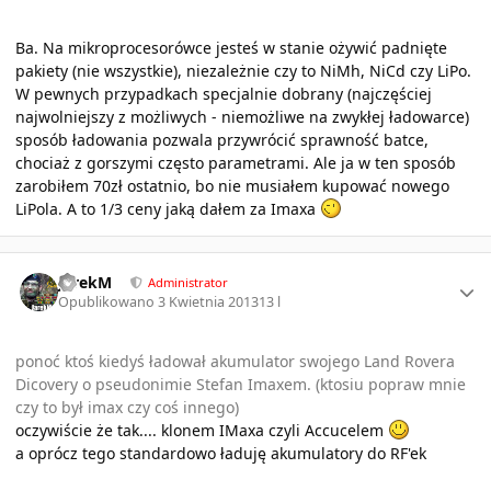
Ba. Na mikroprocesorówce jesteś w stanie ożywić padnięte
pakiety (nie wszystkie), niezależnie czy to NiMh, NiCd czy LiPo.
W pewnych przypadkach specjalnie dobrany (najczęściej
najwolniejszy z możliwych - niemożliwe na zwykłej ładowarce)
sposób ładowania pozwala przywrócić sprawność batce,
chociaż z gorszymi często parametrami. Ale ja w ten sposób
zarobiłem 70zł ostatnio, bo nie musiałem kupować nowego
LiPola. A to 1/3 ceny jaką dałem za Imaxa
Author stats
JarekM
Administrator
Opublikowano
3 Kwietnia 2013
13 l
ponoć ktoś kiedyś ładował akumulator swojego Land Rovera
Dicovery o pseudonimie Stefan Imaxem. (ktosiu popraw mnie
czy to był imax czy coś innego)
oczywiście że tak.... klonem IMaxa czyli Accucelem
a oprócz tego standardowo ładuję akumulatory do RF'ek