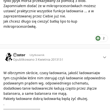
tylko język morsa przekazywany za pomocą 3 diod.
Zapomniałem dodać że w mikroprocesorówkach możesz
ustawić praktycznie wszystkie funkcje ładowania ... a w
zaprezentowanej przez Ciebie już nie.
Jak chcesz długo się cieszyć batką lipo to kup
mikroprocesorówkę.
2
Author stats
Alastor
Użytkownik
Opublikowano
3 Kwietnia 2013
13 l
W olbrzymim skrócie, czasy ładowania, jakość ładowania(w
tym czujników które nim sterują) czyli ładowanie odpowiednio
podawanym prądem wg. odpowiedniego schematu,
dodatkowo tanie ładowareczki ładują często przez złącze
balansera, a same balansera nie mają.
Pakiety ładowane dobrą ładowarką będą żyć dłużej.
.
------------------------------