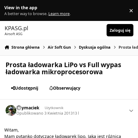
Skocz do zawartości
View in the app
×
Di
A better way to browse.
Learn more
.
KPASG.pl
Zaloguj się
Airsoft ASG
Strona główna
Air Soft Gun
Dyskusja ogólna
Prosta ła
Prosta ładowarka LiPo vs Full wypas
ładowarka mikroprocesorowa
Udostępnij
Obserwujący
Author stats
Skymaciek
Użytkownik
Opublikowano
3 Kwietnia 2013
13 l
Witam,
Mam pytanko dotyczące ładowarek lipo. Jaka jest różnica