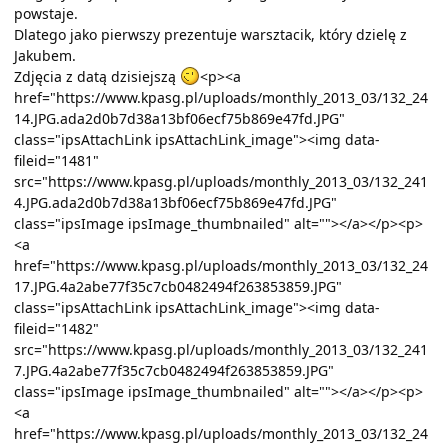
powstaje.
Dlatego jako pierwszy prezentuje warsztacik, który dzielę z
Jakubem.
Zdjęcia z datą dzisiejszą
<p><a
href="https://www.kpasg.pl/uploads/monthly_2013_03/132_24
14.JPG.ada2d0b7d38a13bf06ecf75b869e47fd.JPG"
class="ipsAttachLink ipsAttachLink_image"><img data-
fileid="1481"
src="https://www.kpasg.pl/uploads/monthly_2013_03/132_241
4.JPG.ada2d0b7d38a13bf06ecf75b869e47fd.JPG"
class="ipsImage ipsImage_thumbnailed" alt=""></a></p><p>
<a
href="https://www.kpasg.pl/uploads/monthly_2013_03/132_24
17.JPG.4a2abe77f35c7cb0482494f263853859.JPG"
class="ipsAttachLink ipsAttachLink_image"><img data-
fileid="1482"
src="https://www.kpasg.pl/uploads/monthly_2013_03/132_241
7.JPG.4a2abe77f35c7cb0482494f263853859.JPG"
class="ipsImage ipsImage_thumbnailed" alt=""></a></p><p>
<a
href="https://www.kpasg.pl/uploads/monthly_2013_03/132_24