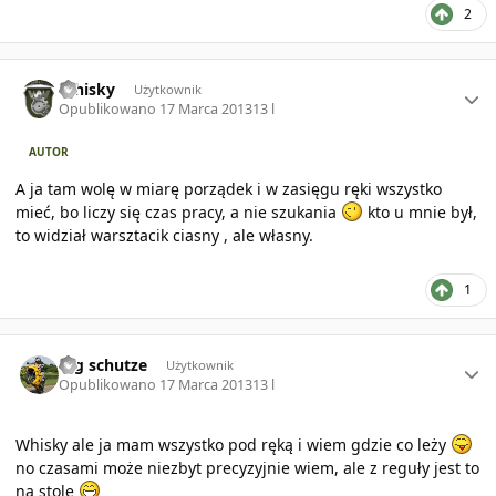
2
Author stats
Whisky
Użytkownik
Opublikowano
17 Marca 2013
13 l
AUTOR
A ja tam wolę w miarę porządek i w zasięgu ręki wszystko
mieć, bo liczy się czas pracy, a nie szukania
kto u mnie był,
to widział warsztacik ciasny , ale własny.
1
Author stats
mg schutze
Użytkownik
Opublikowano
17 Marca 2013
13 l
Whisky ale ja mam wszystko pod ręką i wiem gdzie co leży
no czasami może niezbyt precyzyjnie wiem, ale z reguły jest to
na stole