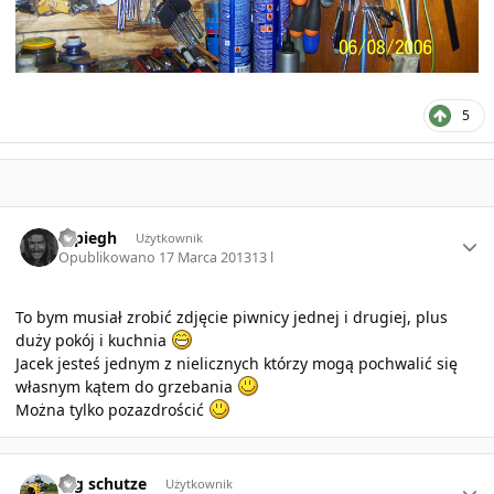
5
Author stats
szpiegh
Użytkownik
Opublikowano
17 Marca 2013
13 l
To bym musiał zrobić zdjęcie piwnicy jednej i drugiej, plus
duży pokój i kuchnia
Jacek jesteś jednym z nielicznych którzy mogą pochwalić się
własnym kątem do grzebania
Można tylko pozazdrościć
Author stats
mg schutze
Użytkownik