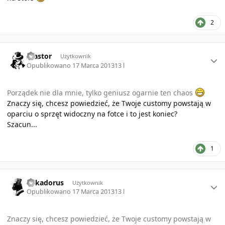
2
Author stats
Alastor
Użytkownik
Opublikowano
17 Marca 2013
13 l
Porządek nie dla mnie, tylko geniusz ogarnie ten chaos
Znaczy się, chcesz powiedzieć, że Twoje customy powstają w
oparciu o sprzęt widoczny na fotce i to jest koniec?
Szacun...
1
Author stats
Mikadorus
Użytkownik
Opublikowano
17 Marca 2013
13 l
Znaczy się, chcesz powiedzieć, że Twoje customy powstają w