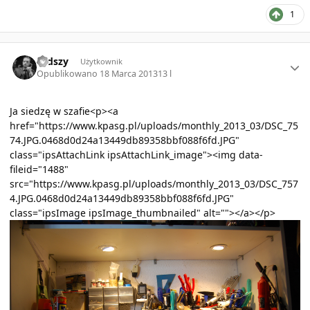
1
Author stats
rudszy
Użytkownik
Opublikowano
18 Marca 2013
13 l
Ja siedzę w szafie<p><a
href="https://www.kpasg.pl/uploads/monthly_2013_03/DSC_75
74.JPG.0468d0d24a13449db89358bbf088f6fd.JPG"
class="ipsAttachLink ipsAttachLink_image"><img data-
fileid="1488"
src="https://www.kpasg.pl/uploads/monthly_2013_03/DSC_757
4.JPG.0468d0d24a13449db89358bbf088f6fd.JPG"
class="ipsImage ipsImage_thumbnailed" alt=""></a></p>