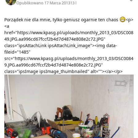
Opublikowano
17 Marca 2013
13 l
Porządek nie dla mnie, tylko geniusz ogarnie ten chaos
<p>
<a
href="https://www.kpasg.pl/uploads/monthly_2013_03/DSC008
49.JPG.aa996cd67fccf2b4d7d4874e808e2c72.JPG"
class="ipsAttachLink ipsAttachLink_image"><img data-
fileid="1485"
src="https://www.kpasg.pl/uploads/monthly_2013_03/DSC0084
9.JPG.aa996cd67fccf2b4d7d4874e808e2c72.JPG"
class="ipsImage ipsImage_thumbnailed" alt=""></a></p>