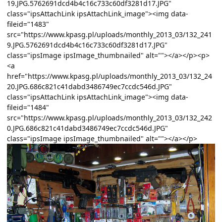
19.JPG.5762691dcd4b4c16c733c60df3281d17.JPG"
class="ipsAttachLink ipsAttachLink_image"><img data-
fileid="1483"
src="https://www.kpasg.pl/uploads/monthly_2013_03/132_241
9.JPG.5762691dcd4b4c16c733c60df3281d17.JPG"
class="ipsImage ipsImage_thumbnailed" alt=""></a></p><p>
<a
href="https://www.kpasg.pl/uploads/monthly_2013_03/132_24
20.JPG.686c821c41dabd3486749ec7ccdc546d.JPG"
class="ipsAttachLink ipsAttachLink_image"><img data-
fileid="1484"
src="https://www.kpasg.pl/uploads/monthly_2013_03/132_242
0.JPG.686c821c41dabd3486749ec7ccdc546d.JPG"
class="ipsImage ipsImage_thumbnailed" alt=""></a></p>