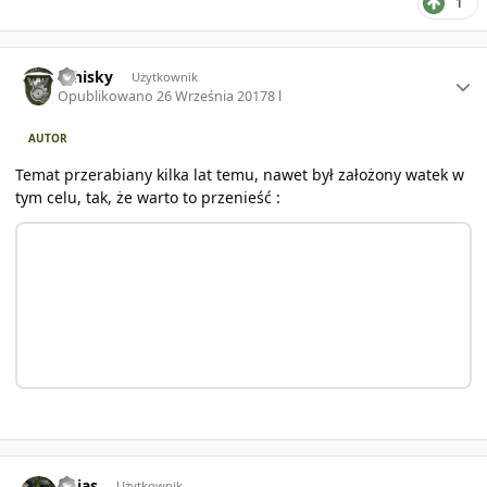
1
Author stats
Whisky
Użytkownik
Opublikowano
26 Września 2017
8 l
AUTOR
Temat przerabiany kilka lat temu, nawet był założony watek w
tym celu, tak, że warto to przenieść :
Author stats
Dajas
Użytkownik