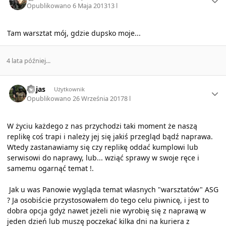
Opublikowano
6 Maja 2013
13 l
Tam warsztat mój, gdzie dupsko moje...
4 lata później...
Author stats
Dajas
Użytkownik
Opublikowano
26 Września 2017
8 l
W życiu każdego z nas przychodzi taki moment że naszą
replikę coś trapi i należy jej się jakiś przegląd bądź naprawa.
Wtedy zastanawiamy się czy replikę oddać kumplowi lub
serwisowi do naprawy, lub... wziąć sprawy w swoje ręce i
samemu ogarnąć temat !.
Jak u was Panowie wygląda temat własnych "warsztatów" ASG
? Ja osobiście przystosowałem do tego celu piwnicę, i jest to
dobra opcja gdyż nawet jeżeli nie wyrobię się z naprawą w
jeden dzień lub muszę poczekać kilka dni na kuriera z