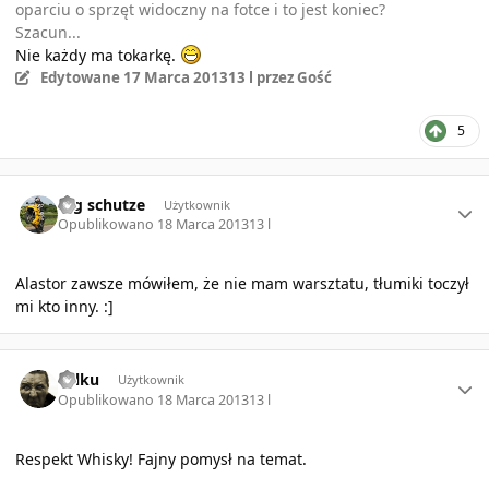
oparciu o sprzęt widoczny na fotce i to jest koniec?
Szacun...
Nie każdy ma tokarkę.
Edytowane
17 Marca 2013
13 l
przez Gość
5
Author stats
mg schutze
Użytkownik
Opublikowano
18 Marca 2013
13 l
Alastor zawsze mówiłem, że nie mam warsztatu, tłumiki toczył
mi kto inny. :]
Author stats
wilku
Użytkownik
Opublikowano
18 Marca 2013
13 l
Respekt Whisky! Fajny pomysł na temat.