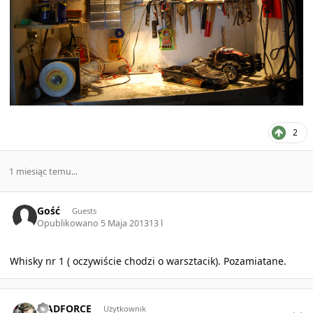
2
1 miesiąc temu...
Gość
Guests
Opublikowano
5 Maja 2013
13 l
Whisky nr 1 ( oczywiście chodzi o warsztacik). Pozamiatane.
Author stats
MADFORCE
Użytkownik