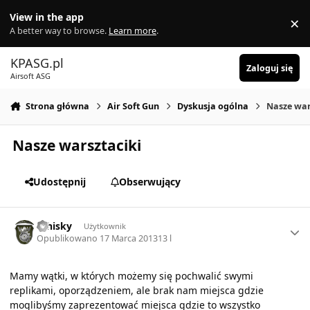
Skocz do zawartości
View in the app
×
Di
A better way to browse.
Learn more
.
KPASG.pl
Zaloguj się
Airsoft ASG
Strona główna
Air Soft Gun
Dyskusja ogólna
Nasze war
Nasze warsztaciki
Udostępnij
Obserwujący
Author stats
Whisky
Użytkownik
Opublikowano
17 Marca 2013
13 l
Mamy wątki, w których możemy się pochwalić swymi
replikami, oporządzeniem, ale brak nam miejsca gdzie
moglibyśmy zaprezentować miejsca gdzie to wszystko