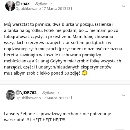
Cornax
Użytkownik
Opublikowano
17 Marca 2013
13 l
Mój warsztat to piwnica, dwa biurka w pokoju, łazienka i
altanka na ogródku. Fotek nie podam, bo ... nie mam po co
fotografować czystych przestrzeni. Mam fobię chowania
wszystkich rzeczy związanych z airsoftem po kątach i w
najdziwniejszych miejscach (przykładem może być rozłożona
beretta zawinięta w koszule i schowana pomiędzy
meblościankę a ścianę) Gdybym miał zrobić fotkę wszystkich
narzędzi, części i udanych/nieudanych eksperymentów
musiałbym zrobić lekko ponad 50 zdjęć
Author stats
MAJOR762
Użytkownik
Opublikowano
17 Marca 2013
13 l
Lansery *ebane ... prawdziwy mechanik nie potrzebuje
warsztatu!! !!1 HEJT HEJT HEJT!!!