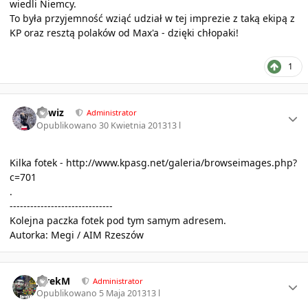
wiedli Niemcy.
To była przyjemność wziąć udział w tej imprezie z taką ekipą z
KP oraz resztą polaków od Max'a - dzięki chłopaki!
1
Author stats
sirwiz
Administrator
Opublikowano
30 Kwietnia 2013
13 l
Kilka fotek -
http://www.kpasg.net/galeria/browseimages.php?
c=701
.
------------------------------
Kolejna paczka fotek pod tym samym adresem.
Autorka: Megi / AIM Rzeszów
Author stats
JarekM
Administrator
Opublikowano
5 Maja 2013
13 l