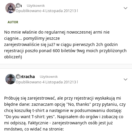
Author stats
jan
Użytkownik
Opublikowano
4 Listopada 2012
13 l
AUTOR
No mnie właśnie do regularnej nowoczesnej armi nie
ciągnie... pomyślimy jeszcze
zarejestrowaliście się już? w ciągu pierwszych 2ch godzin
rejestracji poszło ponad 600 biletów 9wg moich przybliżonych
obliczeń)
Author stats
Pietracha
Użytkownik
Opublikowano
4 Listopada 2012
13 l
Próbuję się zarejestrować, ale przy rejestracji wyskakują mi
błędne dane: zaznaczam opcję "No, thanks" przy pytaniu, czy
chcę koszulkę t-shirt a następnie w podsumowaniu dostaję:
"Do you want T-shirt: yes". Napisałem do orgów i zobaczę co
mi odpiszą. Faktycznie - zarejestrowanych osób jest już
mnóstwo, co widać na stronie: