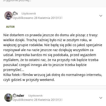
3 tygodnie później...
Author stats
jan
Użytkownik
Opublikowano
28 Kwietnia 2013
13 l
AUTOR
Nie dotarłem co prawda jeszcze do domu ale pisząc z trasy:
wielkie dzięki. Trochę raźniej było niż w zeszłym roku, w
większej grupie rodaków. Nie będę się póki co jakoś specjalnie
rozpisywał ale na razie jeszcze raz dziękuję wszystkim za
udział. Imprezka bardzo mi się podobała, przed wyjazdem
myślałem, że to ostatni raz, że na przyszły rok będzie trzeba
poszukać czegoś innego ale to jeszcze trzeba będzie
przemyśleć...
Kilka fotek i filmów wrzucę jak dotrę do normalnego internetu,
czyli gdzieś w przyszły weekend.
Author stats
bender
Użytkownik
Opublikowano
28 Kwietnia 2013
13 l