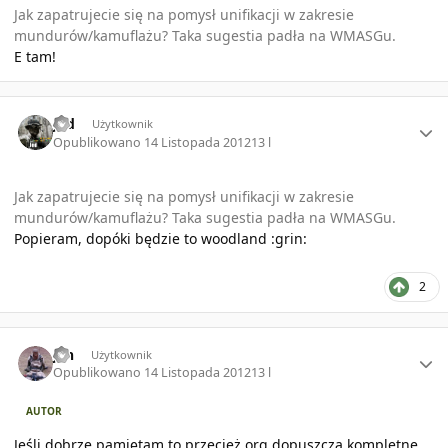
Jak zapatrujecie się na pomysł unifikacji w zakresie
mundurów/kamuflażu? Taka sugestia padła na WMASGu.
E tam!
Author stats
Jed
Użytkownik
Opublikowano
14 Listopada 2012
13 l
Jak zapatrujecie się na pomysł unifikacji w zakresie
mundurów/kamuflażu? Taka sugestia padła na WMASGu.
Popieram, dopóki będzie to woodland :grin:
2
Author stats
jan
Użytkownik
Opublikowano
14 Listopada 2012
13 l
AUTOR
Jeśli dobrze pamiętam to przecież org dopuszcza kompletne