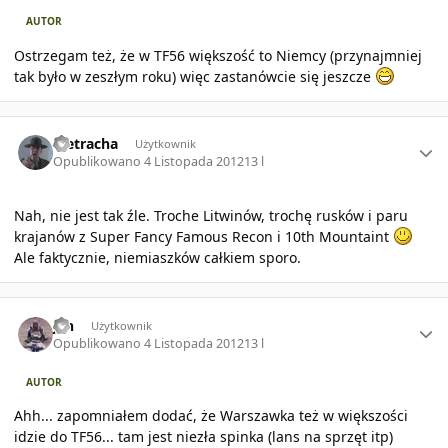
AUTOR
Ostrzegam też, że w TF56 większość to Niemcy (przynajmniej
tak było w zeszłym roku) więc zastanówcie się jeszcze
Author stats
Pietracha
Użytkownik
Opublikowano
4 Listopada 2012
13 l
Nah, nie jest tak źle. Troche Litwinów, trochę rusków i paru
krajanów z Super Fancy Famous Recon i 10th Mountaint
Ale faktycznie, niemiaszków całkiem sporo.
Author stats
jan
Użytkownik
Opublikowano
4 Listopada 2012
13 l
AUTOR
Ahh... zapomniałem dodać, że Warszawka też w większości
idzie do TF56... tam jest niezła spinka (lans na sprzęt itp)