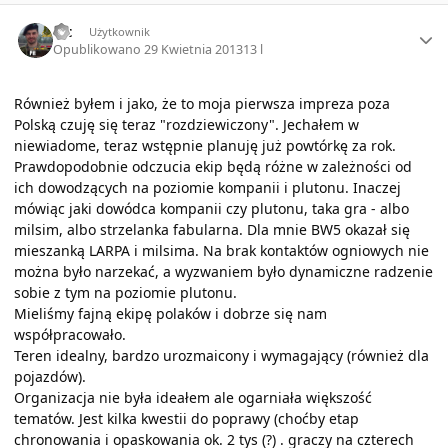
Author stats
Pit
Użytkownik
Opublikowano
29 Kwietnia 2013
13 l
Również byłem i jako, że to moja pierwsza impreza poza
Polską czuję się teraz "rozdziewiczony". Jechałem w
niewiadome, teraz wstępnie planuję już powtórkę za rok.
Prawdopodobnie odczucia ekip będą różne w zależności od
ich dowodzących na poziomie kompanii i plutonu. Inaczej
mówiąc jaki dowódca kompanii czy plutonu, taka gra - albo
milsim, albo strzelanka fabularna. Dla mnie BW5 okazał się
mieszanką LARPA i milsima. Na brak kontaktów ogniowych nie
można było narzekać, a wyzwaniem było dynamiczne radzenie
sobie z tym na poziomie plutonu.
Mieliśmy fajną ekipę polaków i dobrze się nam
współpracowało.
Teren idealny, bardzo urozmaicony i wymagający (również dla
pojazdów).
Organizacja nie była ideałem ale ogarniała większość
tematów. Jest kilka kwestii do poprawy (choćby etap
chronowania i opaskowania ok. 2 tys (?) . graczy na czterech