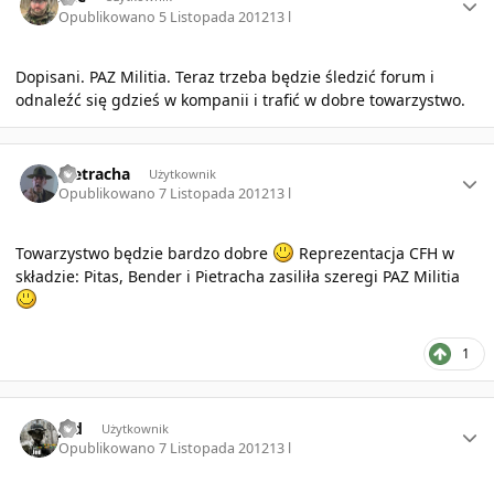
Opublikowano
5 Listopada 2012
13 l
Dopisani. PAZ Militia. Teraz trzeba będzie śledzić forum i
odnaleźć się gdzieś w kompanii i trafić w dobre towarzystwo.
Author stats
Pietracha
Użytkownik
Opublikowano
7 Listopada 2012
13 l
Towarzystwo będzie bardzo dobre
Reprezentacja CFH w
składzie: Pitas, Bender i Pietracha zasiliła szeregi PAZ Militia
1
Author stats
Jed
Użytkownik
Opublikowano
7 Listopada 2012
13 l