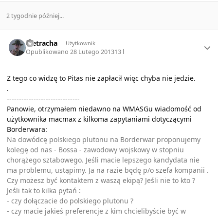
2 tygodnie później...
Author stats
Pietracha
Użytkownik
Opublikowano
28 Lutego 2013
13 l
Z tego co widzę to Pitas nie zapłacił więc chyba nie jedzie.
.
------------------------------
Panowie, otrzymałem niedawno na WMASGu wiadomość od
użytkownika
macmax
z kilkoma zapytaniami dotyczącymi
Borderwara:
Na dowódcę polskiego plutonu na Borderwar proponujemy
kolegę od nas - Bossa - zawodowy wojskowy w stopniu
chorążego sztabowego. Jeśli macie lepszego kandydata nie
ma problemu, ustąpimy. Ja na razie będę p/o szefa kompanii .
Czy możesz być kontaktem z waszą ekipą? Jeśli nie to kto ?
Jeśli tak to kilka pytań :
- czy dołączacie do polskiego plutonu ?
- czy macie jakieś preferencje z kim chcielibyście być w