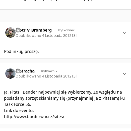
Author stats
Piotr_v_Bromberg
Użytkownik
Opublikowano
4 Listopada 2012
13 l
Podlinkuj, proszę.
Author stats
Pietracha
Użytkownik
Opublikowano
4 Listopada 2012
13 l
Ja, Pitas i Bender najpewniej się wybierzemy. Ze względu na
posiadany sprzęt skłaniamy się (przynajmniej ja z Pitasem) ku
Task Force 56.
Link do eventu:
http://www.borderwar.cz/sites/