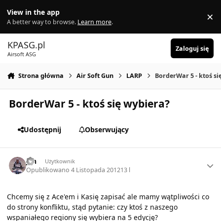
Skocz do zawartości
View in the app
×
Di
A better way to browse.
Learn more
.
KPASG.pl
Zaloguj się
Airsoft ASG
Strona główna
Air Soft Gun
LARP
BorderWar 5 - ktoś si
BorderWar 5 - ktoś się wybiera?
Udostępnij
Obserwujący
Author stats
jan
Użytkownik
Opublikowano
4 Listopada 2012
13 l
Chcemy się z Ace'em i Kasię zapisać ale mamy wątpliwości co
do strony konfliktu, stąd pytanie: czy ktoś z naszego
wspaniałego regiony się wybiera na 5 edycję?