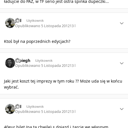
ładujcie do PAZ, w TF serio jest ostra spinka dupeczki...
Author stats
Jed
Użytkownik
Opublikowano
5 Listopada 2012
13 l
Ktoś był na poprzednich edycjach?
Author stats
szpiegh
Użytkownik
Opublikowano
5 Listopada 2012
13 l
Jaki jest koszt tej imprezy w tym roku ?? Może uda się w końcu
wybrać.
Author stats
Jed
Użytkownik
Opublikowano
5 Listopada 2012
13 l
40eur bilet (na tą chwilę) + dojazd i żarcie we własnym