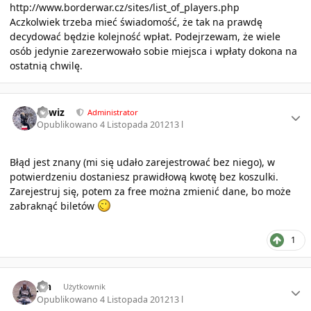
http://www.borderwar.cz/sites/list_of_players.php
Aczkolwiek trzeba mieć świadomość, że tak na prawdę
decydować będzie kolejność wpłat. Podejrzewam, że wiele
osób jedynie zarezerwowało sobie miejsca i wpłaty dokona na
ostatnią chwilę.
Author stats
sirwiz
Administrator
Opublikowano
4 Listopada 2012
13 l
Błąd jest znany (mi się udało zarejestrować bez niego), w
potwierdzeniu dostaniesz prawidłową kwotę bez koszulki.
Zarejestruj się, potem za free można zmienić dane, bo może
zabraknąć biletów
1
Author stats
jan
Użytkownik
Opublikowano
4 Listopada 2012
13 l