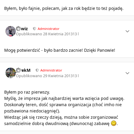
Byłem, było fajnie, polecam, jak za rok będzie to też pojadę.
Author stats
sirwiz
Administrator
Opublikowano
28 Kwietnia 2013
13 l
Mogę potwierdzić - było bardzo zacnie! Dzięki Panowie!
Author stats
JarekM
Administrator
Opublikowano
29 Kwietnia 2013
13 l
Byłem po raz pierwszy.
Myślę, że impreza jak najbardziej warta wzięcia pod uwagę.
Doskonały teren, dość sprawna organizacja (choć imho nie
pozbawiona niedociągnięć).
Wiedząc jak się rzeczy dzieją, można sobie zorganizować
samodzielnie dobrą dwudniową (dwunocną) zabawę
.