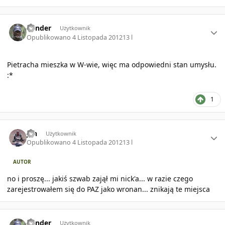
Author stats
bender
Użytkownik
Opublikowano
4 Listopada 2012
13 l
Pietracha mieszka w W-wie, więc ma odpowiedni stan umysłu.
:*
1
Author stats
jan
Użytkownik
Opublikowano
4 Listopada 2012
13 l
AUTOR
no i proszę... jakiś szwab zajął mi nick'a... w razie czego
zarejestrowałem się do PAZ jako wronan... znikają te miejsca
Author stats
bender
Użytkownik