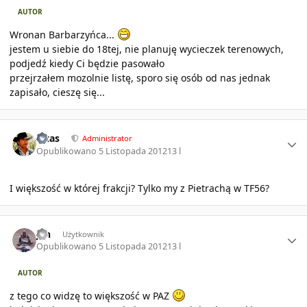
AUTOR
Wronan Barbarzyńca...
jestem u siebie do 18tej, nie planuję wycieczek terenowych,
podjedź kiedy Ci będzie pasowało
przejrzałem mozolnie listę, sporo się osób od nas jednak
zapisało, cieszę się...
Author stats
Pitas
Administrator
Opublikowano
5 Listopada 2012
13 l
I większość w której frakcji? Tylko my z Pietrachą w TF56?
Author stats
jan
Użytkownik
Opublikowano
5 Listopada 2012
13 l
AUTOR
z tego co widzę to większość w PAZ