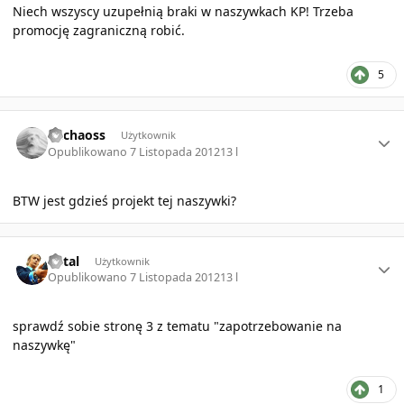
Niech wszyscy uzupełnią braki w naszywkach KP! Trzeba
promocję zagraniczną robić.
5
Author stats
Michaoss
Użytkownik
Opublikowano
7 Listopada 2012
13 l
BTW jest gdzieś projekt tej naszywki?
Author stats
Retal
Użytkownik
Opublikowano
7 Listopada 2012
13 l
sprawdź sobie stronę 3 z tematu "zapotrzebowanie na
naszywkę"
1