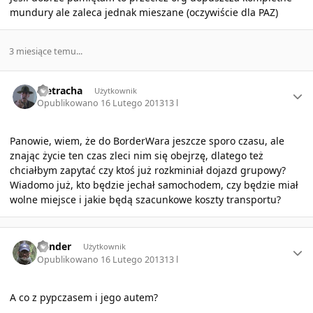
mundury ale zaleca jednak mieszane (oczywiście dla PAZ)
3 miesiące temu...
Author stats
Pietracha
Użytkownik
Opublikowano
16 Lutego 2013
13 l
Panowie, wiem, że do BorderWara jeszcze sporo czasu, ale
znając życie ten czas zleci nim się obejrzę, dlatego też
chciałbym zapytać czy ktoś już rozkminiał dojazd grupowy?
Wiadomo już, kto będzie jechał samochodem, czy będzie miał
wolne miejsce i jakie będą szacunkowe koszty transportu?
Author stats
bender
Użytkownik
Opublikowano
16 Lutego 2013
13 l
A co z pypczasem i jego autem?