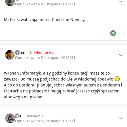
Opublikowano
4 Listopada 2012
13 l
Mi też szwab zajął nicka. Cholerne Niemcy.
1
Author stats
Pitas
Administrator
Opublikowano
5 Listopada 2012
13 l
Wronan Informatyk, a Ty godziny konsultacji masz te co
zawsze? Bo muszę podjechać do Cię w wiadomej speawie
A co do Bordera- planuje jechać własnym autem z Benderem i
Pietrachą na pokładzie i mogę zabrać jeszcze czyjś sprzęcior
albo 4ego na pokład.
Author stats
jan
Użytkownik
Opublikowano
5 Listopada 2012
13 l