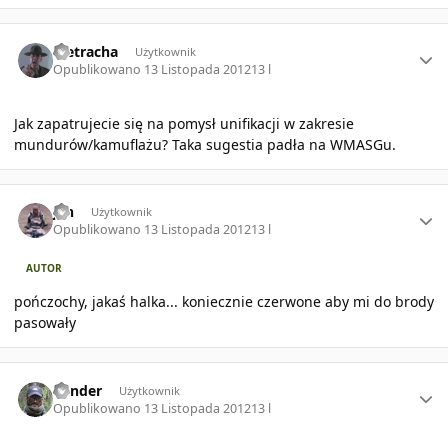
Author stats
Pietracha
Użytkownik
Opublikowano
13 Listopada 2012
13 l
Jak zapatrujecie się na pomysł unifikacji w zakresie
mundurów/kamuflażu? Taka sugestia padła na WMASGu.
Author stats
jan
Użytkownik
Opublikowano
13 Listopada 2012
13 l
AUTOR
pończochy, jakaś halka... koniecznie czerwone aby mi do brody
pasowały
Author stats
bender
Użytkownik
Opublikowano
13 Listopada 2012
13 l