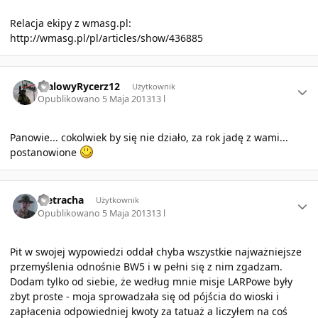
Relacja ekipy z wmasg.pl:
http://wmasg.pl/pl/articles/show/436885
Author stats
StalowyRycerz12
Użytkownik
Opublikowano
5 Maja 2013
13 l
Panowie... cokolwiek by się nie działo, za rok jadę z wami...
postanowione
Author stats
Pietracha
Użytkownik
Opublikowano
5 Maja 2013
13 l
Pit w swojej wypowiedzi oddał chyba wszystkie najważniejsze
przemyślenia odnośnie BW5 i w pełni się z nim zgadzam.
Dodam tylko od siebie, że według mnie misje LARPowe były
zbyt proste - moja sprowadzała się od pójścia do wioski i
zapłacenia odpowiedniej kwoty za tatuaż a liczyłem na coś