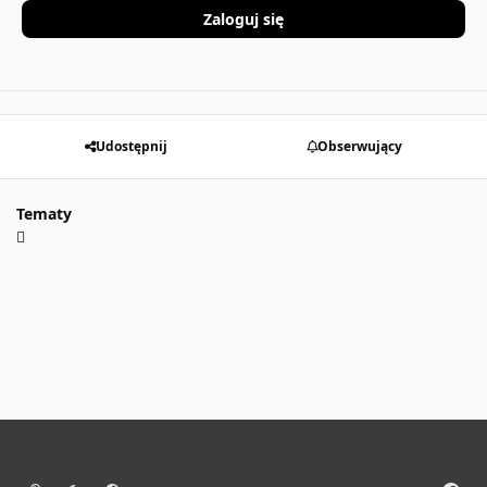
Zaloguj się
Udostępnij
Obserwujący
Tematy
Light Mode
Dark Mode
System Preference
f