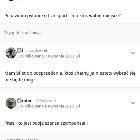
Ponawiam pytanie o transport - ma ktoś wolne miejsce?
3 tygodnie później...
Author stats
Jed
Użytkownik
Opublikowano
7 Kwietnia 2013
13 l
Mam bilet do odsprzedania, ktoś chętny. Ja niestety wybrać się
nie będę mógł.
Author stats
bender
Użytkownik
Opublikowano
8 Kwietnia 2013
13 l
Pitas - to jest twoja szansa szympansa!!!