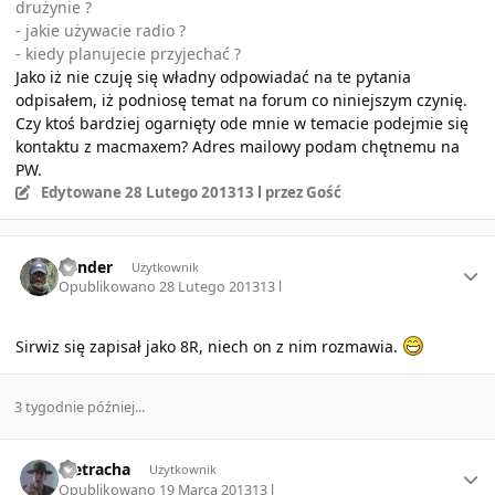
drużynie ?
- jakie używacie radio ?
- kiedy planujecie przyjechać ?
Jako iż nie czuję się władny odpowiadać na te pytania
odpisałem, iż podniosę temat na forum co niniejszym czynię.
Czy ktoś bardziej ogarnięty ode mnie w temacie podejmie się
kontaktu z macmaxem? Adres mailowy podam chętnemu na
PW.
Edytowane
28 Lutego 2013
13 l
przez Gość
Author stats
bender
Użytkownik
Opublikowano
28 Lutego 2013
13 l
Sirwiz się zapisał jako 8R, niech on z nim rozmawia.
3 tygodnie później...
Author stats
Pietracha
Użytkownik
Opublikowano
19 Marca 2013
13 l