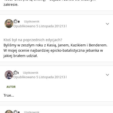
zakresie.
Author stats
Ace
Użytkownik
Opublikowano
5 Listopada 2012
13 l
Ktoś był na poprzednich edycjach?
Byliśmy w zeszłym roku z Kasią, Janem, Kazikiem i Benderem.
W mojej ocenie najbardziej epicko-batalistyczna jebanka w
jakiej brałem udział.
Author stats
jan
Użytkownik
Opublikowano
5 Listopada 2012
13 l
AUTOR
True...
Author stats
Ace
Użytkownik