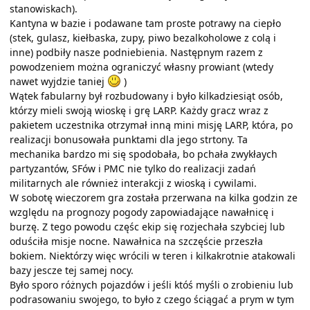
stanowiskach).
Kantyna w bazie i podawane tam proste potrawy na ciepło
(stek, gulasz, kiełbaska, zupy, piwo bezalkoholowe z colą i
inne) podbiły nasze podniebienia. Następnym razem z
powodzeniem można ograniczyć własny prowiant (wtedy
nawet wyjdzie taniej
)
Wątek fabularny był rozbudowany i było kilkadziesiąt osób,
którzy mieli swoją wioskę i grę LARP. Każdy gracz wraz z
pakietem uczestnika otrzymał inną mini misję LARP, która, po
realizacji bonusowała punktami dla jego strtony. Ta
mechanika bardzo mi się spodobała, bo pchała zwykłaych
partyzantów, SFów i PMC nie tylko do realizacji zadań
militarnych ale również interakcji z wioską i cywilami.
W sobotę wieczorem gra została przerwana na kilka godzin ze
względu na prognozy pogody zapowiadające nawałnicę i
burzę. Z tego powodu częśc ekip się rozjechała szybciej lub
oduściła misje nocne. Nawałnica na szczęście przeszła
bokiem. Niektórzy więc wrócili w teren i kilkakrotnie atakowali
bazy jescze tej samej nocy.
Było sporo różnych pojazdów i jeśli któś myśli o zrobieniu lub
podrasowaniu swojego, to było z czego ściągać a prym w tym