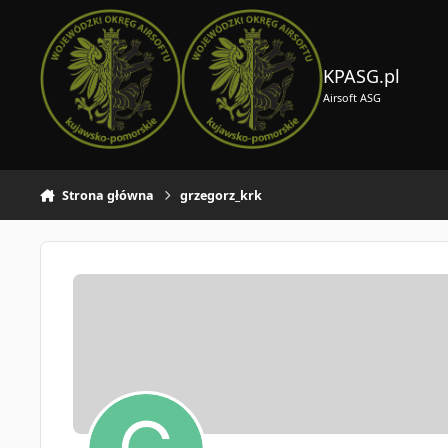
Skocz do zawartości
KPASG.pl
Airsoft ASG
Strona główna
grzegorz_krk