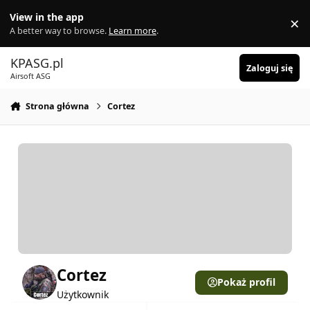
Skocz do zawartości
View in the app
×
Di
A better way to browse.
Learn more
.
KPASG.pl
Zaloguj się
Airsoft ASG
Strona główna
Cortez
Cortez
Pokaż profil
Użytkownik