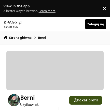
Skocz do zawartości
View in the app
×
Di
A better way to browse.
Learn more
.
KPASG.pl
Zaloguj się
Airsoft ASG
Strona główna
Berni
Berni
Pokaż profil
Użytkownik