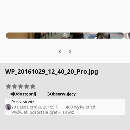
Previous carousel slide
Next carousel slide
WP_20161029_12_40_20_Pro.jpg
Udostępnij
Obserwujący
Przez
sirwiz
29 Października 2016
9 l
409 wyświetleń
Wyświetl pozostałe grafiki sirwiz