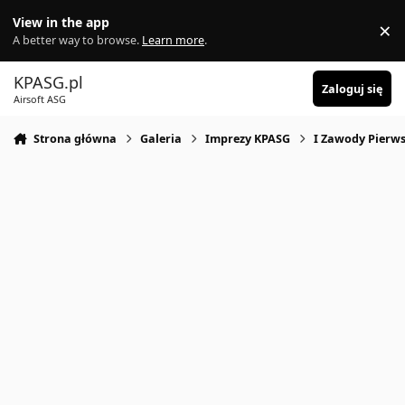
Skocz do zawartości
View in the app
×
Di
A better way to browse.
Learn more
.
KPASG.pl
Zaloguj się
Airsoft ASG
Strona główna
Galeria
Imprezy KPASG
I Zawody Pierws